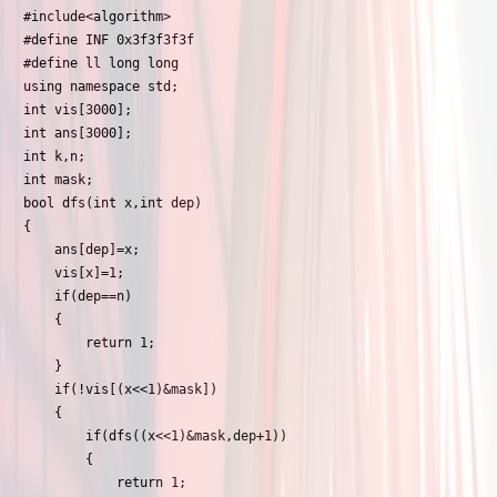
#include<algorithm>

#define INF 0x3f3f3f3f

#define ll long long

using namespace std;

int vis[3000];

int ans[3000];

int k,n;

int mask;

bool dfs(int x,int dep)

{

	ans[dep]=x;

	vis[x]=1;

	if(dep==n)

	{

		return 1;

	}

	if(!vis[(x<<1)&mask])

	{

		if(dfs((x<<1)&mask,dep+1))

		{

			return 1;
