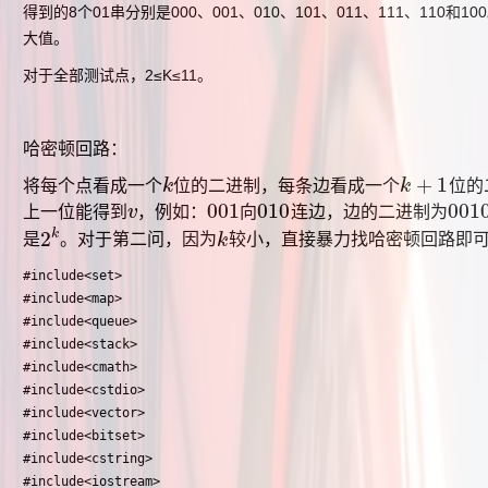
得到的8个01串分别是000、001、010、101、011、111、11
大值。
对于全部测试点，2≤K≤11。
哈密顿回路：
+
1
将每个点看成一个
k
位的二进制，每条边看成一个
k
位的
k
k
+
1
001
010
001
上一位能得到
v
，例如：
向
连边，边的二进制为
v
001
010
0010
2
k
是
。对于第二问，因为
k
较小，直接暴力找哈密顿回路即
2
k
k
#include<set>

#include<map>

#include<queue>

#include<stack>

#include<cmath>

#include<cstdio>

#include<vector>

#include<bitset>

#include<cstring>

#include<iostream>
