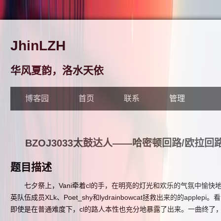
JhinLZH
华风夏韵，洛水天依
博客园
首页
联系
管理
BZOJ3033太鼓达人——哈密顿回路/欧拉回
题目描述
七夕祭上，Vani牵着cl的手，在明亮的灯光和欢乐的气氛中愉快
英队伍成员XLk、Poet_shy和lydrainbowcat拯救出来的的ap
即使是在普通难度下，cl的路人本性也充分地暴露了出来。一曲终了，