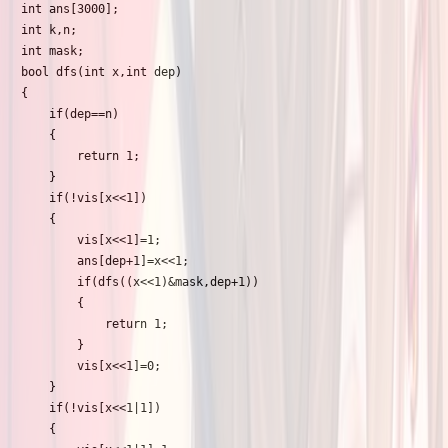
int ans[3000];

int k,n;

int mask;

bool dfs(int x,int dep)

{

	if(dep==n)

	{

		return 1;

	}

	if(!vis[x<<1])

	{

		vis[x<<1]=1;

		ans[dep+1]=x<<1;

		if(dfs((x<<1)&mask,dep+1))

		{

			return 1;

		}

		vis[x<<1]=0;

	}

	if(!vis[x<<1|1])

	{
