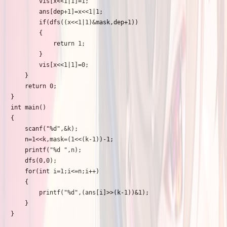
		vis[x<<1|1]=1;

		ans[dep+1]=x<<1|1;

		if(dfs((x<<1|1)&mask,dep+1))

		{

			return 1;

		}

		vis[x<<1|1]=0;

	}

	return 0;

}

int main()

{

	scanf("%d",&k);

	n=1<<k,mask=(1<<(k-1))-1;

	printf("%d ",n);

	dfs(0,0);

	for(int i=1;i<=n;i++)

	{

		printf("%d",(ans[i]>>(k-1))&1);

	}

}