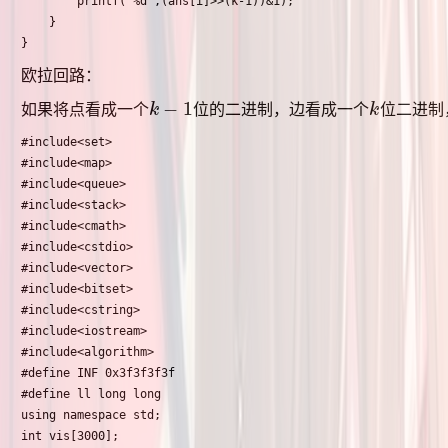
		printf("%d",(ans[i]>>(k-1))&1);

	}

}
欧拉回路：
−
1
如果将点看成一个
k
位的二进制，边看成一个
k
位二进制
k
−
1
k
#include<set>

#include<map>

#include<queue>

#include<stack>

#include<cmath>

#include<cstdio>

#include<vector>

#include<bitset>

#include<cstring>

#include<iostream>

#include<algorithm>

#define INF 0x3f3f3f3f

#define ll long long

using namespace std;

int vis[3000];
