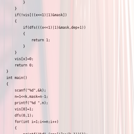
		}

	}

	if(!vis[((x<<1)|1)&mask])

	{

		if(dfs(((x<<1)|1)&mask,dep+1))

		{

			return 1;

		}

	}

	vis[x]=0;

	return 0;

}

int main()

{

	scanf("%d",&k);

	n=1<<k,mask=n-1;

	printf("%d ",n);

	vis[0]=1;

	dfs(0,1);

	for(int i=1;i<=n;i++)

	{
