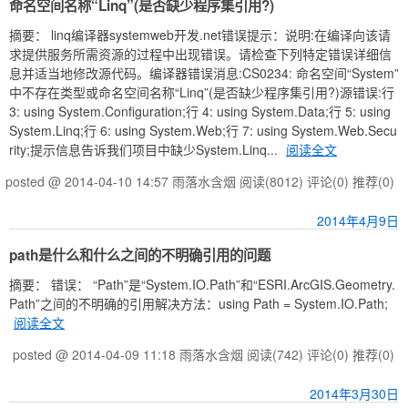
命名空间名称“Linq”(是否缺少程序集引用?)
摘要： linq编译器systemweb开发.net错误提示：说明:在编译向该请
求提供服务所需资源的过程中出现错误。请检查下列特定错误详细信
息并适当地修改源代码。编译器错误消息:CS0234: 命名空间“System”
中不存在类型或命名空间名称“Linq”(是否缺少程序集引用?)源错误:行
3: using System.Configuration;行 4: using System.Data;行 5: using
System.Linq;行 6: using System.Web;行 7: using System.Web.Secu
rity;提示信息告诉我们项目中缺少System.Linq...
阅读全文
posted @ 2014-04-10 14:57 雨落水含烟
阅读(8012)
评论(0)
推荐(0)
2014年4月9日
path是什么和什么之间的不明确引用的问题
摘要： 错误： “Path”是“System.IO.Path”和“ESRI.ArcGIS.Geometry.
Path”之间的不明确的引用解决方法：using Path = System.IO.Path;
阅读全文
posted @ 2014-04-09 11:18 雨落水含烟
阅读(742)
评论(0)
推荐(0)
2014年3月30日