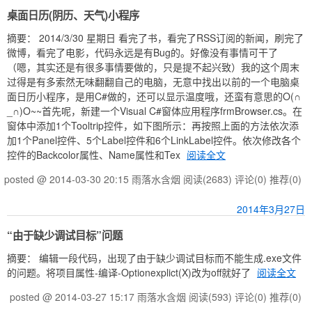
桌面日历(阴历、天气)小程序
摘要： 2014/3/30 星期日 看完了书，看完了RSS订阅的新闻，刷完了
微博，看完了电影，代码永远是有Bug的。好像没有事情可干了
（嗯，其实还是有很多事情要做的，只是提不起兴致）我的这个周末
过得是有多索然无味翻翻自己的电脑，无意中找出以前的一个电脑桌
面日历小程序，是用C#做的，还可以显示温度哦，还蛮有意思的O(∩
_∩)O~~首先呢，新建一个Visual C#窗体应用程序frmBrowser.cs。在
窗体中添加1个Tooltrip控件，如下图所示：再按照上面的方法依次添
加1个Panel控件、5个Label控件和6个LinkLabel控件。依次修改各个
控件的Backcolor属性、Name属性和Tex
阅读全文
posted @ 2014-03-30 20:15 雨落水含烟
阅读(2683)
评论(0)
推荐(0)
2014年3月27日
“由于缺少调试目标”问题
摘要： 编辑一段代码，出现了由于缺少调试目标而不能生成.exe文件
的问题。将项目属性-编译-Optionexplict(X)改为off就好了
阅读全文
posted @ 2014-03-27 15:17 雨落水含烟
阅读(593)
评论(0)
推荐(0)