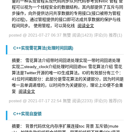
量的一种实现管程实现代码同步队列代码参考资料toc 管程 管
程可以视为一个线程安全的数据结构，其内部提供了互斥与同
步操作，向外提供访问共享数据的专用接口(接口被称为管程
的过程)，通过管程提供的接口即可达成共享数据的保护与线
程间同步。 使用管程，可以简化线
阅读全文
posted @ 2021-07-27 06:37 無雙
阅读(1423)
评论(0)
推荐(1)
C++实现雪花算法(处理时间回跳)
摘要： 雪花算法介绍带时间回退处理实现一带时间回退处理
实现二steady_clock介绍处理时间回退toc 雪花算法介绍 雪花
算法是Twitter开源的唯一ID生成算法。ID的有效部分有三个：
41位时间戳部分：此部分是雪花算法的关键部分，因为时间是
唯一且单调递增的，以时间作为关键部分，理论上ID便不会重
复
阅读全文
posted @ 2021-07-17 22:54 無雙
阅读(2233)
评论(0)
推荐(0)
C++实现自旋锁
摘要： 背景代码优化内存序扩展连接toc 背景 互斥锁(mute