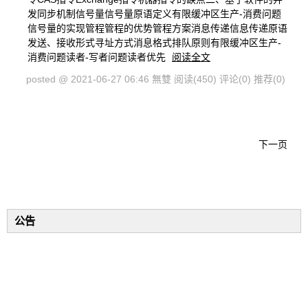
发同步机制信号量信号量原语定义有限缓冲区生产-消费问题
信号量的实现管程管程的优势管程方案消息传递信息传递原语
发送、接收形式寻址方式消息格式排队原则有限缓冲区生产-
消费问题读者-写者问题读者优先
阅读全文
posted @ 2021-06-27 06:46 無雙
阅读(450)
评论(0)
推荐(0)
下一页
公告