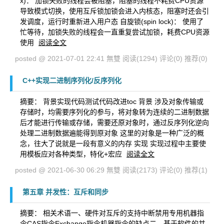
x)： 加锁失败的线程会被阻塞，阻塞的线程不耗费CPU资源
导致模式切换，使用互斥锁加锁会进入内核态，阻塞时还会引
发调度，运行时重新进入用户态 自旋锁(spin lock)： 使用了
忙等待，加锁失败的线程会一直重复尝试加锁，耗费CPU资源
使用
阅读全文
posted @ 2021-07-01 22:41 無雙
阅读(1294)
评论(0)
推荐(0)
C++实现二进制序列化/反序列化
摘要： 背景实现代码测试代码改进toc 背景 涉及对象传输或
存储时，均需要序列化的参与，将对象转为连续的二进制数据
后才能进行传输或存储，需要还原对象时，通过反序列化逆向
处理二进制数据遍能得到原对象 这里的对象是一种广泛的概
念，往大了说就是一段有意义的内存 实现 实现过程中主要使
用模板应对各种类型，特化+宏应
阅读全文
posted @ 2021-06-30 06:29 無雙
阅读(2173)
评论(0)
推荐(1)
第五章 并发性：互斥和同步
摘要： 相关术语一、硬件对互斥的支持中断禁用专用机器指
令CAS指令Exchange指令机器指令的缺点二、基于软件的并