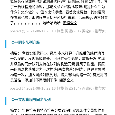
象任务存储线程池测试测试代码运行结果toc 背景 19年时，写
了一篇线程池的博客，那篇文章介绍得比较详细(是什么？为
什么？怎么做？)，但也比较啰嗦，看着比较费劲，其实我现
在看着也烦，那时候左大括号还换行来着，后面被go语言教育
了。。。。。。。。哈哈哈哈哈
阅读全文
posted @ 2021-08-17 23:10 無雙
阅读(261)
评论(0)
推荐(0)
C++同步队列升级
摘要： 背景实现代码toc 背景 本来打算与升级后的线程池写
一起发的，发现篇幅过长，可读性受到影响，故拆开发 实现
升级后的同步队列支持在队列内构造元素 提高了性能，将原
来的两次构造减少为一次构造(两次构造分别为，创建对象时
构造一次，加入同步对队列时，拷贝/移动构造一次) 有更高的
灵活性，添加时不再限制于传
阅读全文
posted @ 2021-08-15 22:16 無雙
阅读(134)
评论(0)
推荐(0)
C++实现管程与同步队列
摘要： 管程管程的特点管程分类管程的实现条件变量条件变