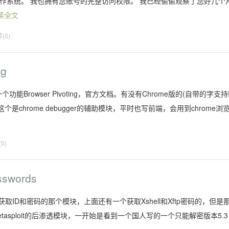
作系统。 我也拥有您账号的完整访问权限。 我已经偷偷观察了您好几个
读全文
(0)
ng
个功能Browser Pivoting，官方文档。有没有Chrome版的(自带的字支持
个是chrome debugger的辅助模块，平时也写前端，会用到chrome浏
0)
asswords
r获取ID和密码的那个模块，上面还有一个获取Xshell和Xftp密码的，但是
tasploit的后渗透模块，一开始是看到一个国人写的一个只能解密版本5.3