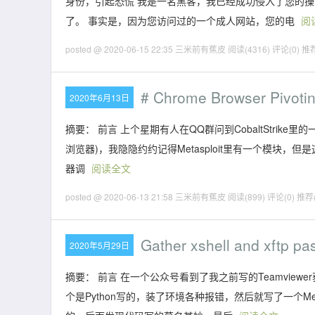
身份，引起恐慌 我是一名黑客，我已经成功侵入了您的操
了。 事实是，因为您访问过的一个成人网站，您的电
阅
posted @ 2020-06-15 22:35 三米前有蕉皮
阅读(4316)
评论(0)
推荐
# Chrome Browser Pivoti
2020年6月13日
摘要： 前言 上个星期有人在QQ群问到CobaltStrike里的一
浏览器)，我隐隐约约记得Metasploit里有一个模块，但是这
器调
阅读全文
posted @ 2020-06-13 21:58 三米前有蕉皮
阅读(899)
评论(0)
推荐(
Gather xshell and xftp p
2020年5月29日
摘要： 前言 在一个公众号看到了我之前写的Teamviewe
个是Python写的，装了环境各种报错，然后就写了一个Me