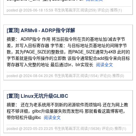
posted @ 2026-06-18 15:59 书生执笔画浮沉
阅读(259)
评论(2)
推荐(1)
[置顶]
ARMv8 - ADRP指令详解
摘要： ADRP指令 作用 将当前指令所在页的基地址加/减去字节
差，并写入目标寄存器 字节差：与目标地址页基地址的间隔字节
数，其为PAGE_SIZE的整数倍，而PAGE_SIZE通常为4KB 此时的
字节差就是指令所操作的立即数 该指令通常配合add指令来向目标
寄存器写入完整的地址 最后通过br、blr实现长
阅读全文
posted @ 2024-08-04 20:26 书生执笔画浮沉
阅读(1554)
评论(0)
推荐(0)
[置顶]
Linux无坑升级GLIBC
摘要： 还在为老系统用不到新的闭源软件而烦恼吗 还在为网上教
程不够详细，glibc升级屡屡失败而发愁吗 那就看看这篇博客吧，
带你轻松升级glibc
阅读全文
posted @ 2023-05-23 23:25 书生执笔画浮沉
阅读(15636)
评论(0)
推荐(1)