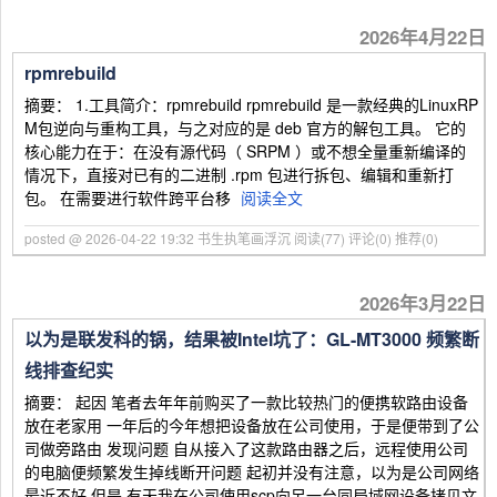
2026年4月22日
rpmrebuild
摘要： 1.工具简介：rpmrebuild rpmrebuild 是一款经典的LinuxRP
M包逆向与重构工具，与之对应的是 deb 官方的解包工具。 它的
核心能力在于：在没有源代码（ SRPM ）或不想全量重新编译的
情况下，直接对已有的二进制 .rpm 包进行拆包、编辑和重新打
包。 在需要进行软件跨平台移
阅读全文
posted @ 2026-04-22 19:32 书生执笔画浮沉
阅读(77)
评论(0)
推荐(0)
2026年3月22日
以为是联发科的锅，结果被Intel坑了：GL-MT3000 频繁断
线排查纪实
摘要： 起因 笔者去年年前购买了一款比较热门的便携软路由设备
放在老家用 一年后的今年想把设备放在公司使用，于是便带到了公
司做旁路由 发现问题 自从接入了这款路由器之后，远程使用公司
的电脑便频繁发生掉线断开问题 起初并没有注意，以为是公司网络
最近不好 但是 有天我在公司使用scp向另一台同局域网设备拷贝文