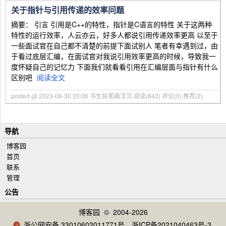
关于指针与引用传递的效率问题
摘要： 引言 引用是C++的特性，指针是C语言的特性 关于这两种
特性的运行效率，人云亦云，好多人都说引用传递效率更高 以至于
一些面试官在自己都不清楚的前提下面试别人 笔者有幸遇到过，由
于看过底层汇编，在面试官对我说引用效率更高的时候，导致我一
度怀疑自己的记忆力 下面我们就看看引用在汇编层面与指针有什么
区别吧
阅读全文
posted @ 2023-08-30 20:06 书生执笔画浮沉
阅读(843)
评论(0)
推荐(2)
导航
博客园
首页
联系
管理
公告
博客园
© 2004-2026
浙公网安备 33010602011771号
浙ICP备2021040463号-3