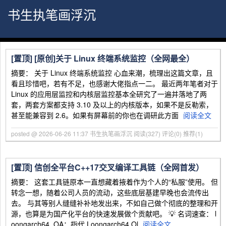
书生执笔画浮沉
[置顶]
[原创]关于 Linux 终端系统监控（全网最全）
摘要： 关于 Linux 终端系统监控 心血来潮，梳理出这篇文章，且
看且珍惜吧，若有不足，也感谢大佬指点一二。 最近两年笔者对于
Linux 的应用层监控和内核层监控基本全研究了一遍并落地了两
套，两套方案都支持 3.10 及以上的内核版本，如果不是反勒索，
甚至能兼容到 2.6。如果有屏幕前的你也在调研此方面
阅读全文
posted @ 2026-06-26 11:37 书生执笔画浮沉
阅读(327)
评论(0)
推荐(1)
[置顶]
信创全平台C++17交叉编译工具链（全网首发）
摘要： 这套工具链原本一直想藏着掖着作为个人的“私服”使用。 但
转念一想，随着公司人员的流动，这些底层基建早晚也会流传出
去。 与其等别人缝缝补补地发出来，不如自己做个彻底的整理和开
源，也算是为国产化平台的快速发展做个贡献吧。 💡 名词速查： l
oongarch64_OA：指代 Loongarch64 Ol
阅读全文