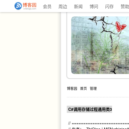
会员
周边
新闻
博问
闪存
赞
博客园
首页
管理
C#调用存储过程通用类3
// ========================