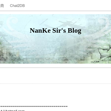
助商
Chat2DB
NanKe Sir's Blog
===================================