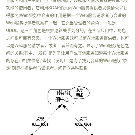
他服务和用户提供自己已有的功能；
Web
服务请求者就是
Web
服务
功能的使用者，它利用
SOAP
消息向
Web
服务提供者发送请求以获
得服务
;Web
服务中介者的作用是把一个
Web
服务请求者与合适的
Web
服务提供者联系在一起，它充当管理者的角色，一般是
UDDI
。这三个角色是根据逻辑关系划分的，在实际应用中，角色
之间很可能有交叉：一个
Web
服务既可以是
Web
服务提供者，也可
以是
Web
服务请求者，或者二者兼而有之。显示了
Web
服务角色之
间的关系
:
其中，“发布”是为了让用户或其他服务知道某个
Web
服务
的存在和相关信息
;
“查找（发现）”是为了找到合适的
Web
服务
;
“绑
定”则是在提供者与请求者之间建立某种联系。