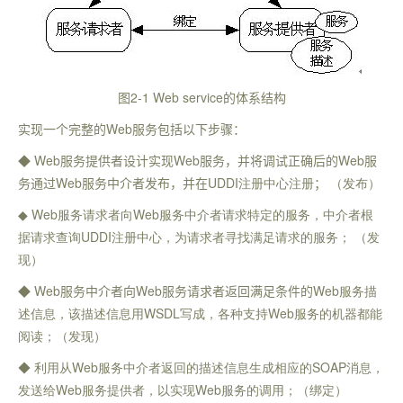
图2-1
Web service
的体系结构
实现一个完整的
Web
服务包括以下步骤：
◆
Web
服务提供者设计实现
Web
服务，并将调试正确后的
Web
服
务通过
Web
服务中介者发布，并在
UDDI
注册中心注册
；
（发布）
◆
Web
服务请求者向
Web
服务中介者请求特定的服务，中介者根
据请求
查询
UDDI
注册中心，为请求者寻找满足请求的服务；
（发
现）
◆
Web
服务中介者向
Web
服务请求者返回满足条件的
Web
服务描
述信息，该描述信息用
WSDL
写成，各种支持
Web
服务的机器都能
阅读；（
发现）
◆ 利用从
Web
服务中介者返回的描述信息生成相应的
SOAP
消息，
发送给
Web
服务提供者，以实现
Web
服务的调用；（
绑定）