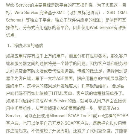
Web Service的主要目标是跨平台的可互操作性。为了实现这一目
标，Web Service 完全基于XML（可扩展标记语言）、XSD（XML
Schema）等独立于平台、独立于软件供应商的标准，是创建可互
操作的、分布式应用程序的新平台。因此使用Web Service有许多
优点:
1、跨防火墙的通信
如果应用程序有成千上万的用户，而且分布在世界各地，那么客户
端和服务器之间的通信将是一个棘手的问题。因为客户端和服务器
之间通常会有防火墙或者代理服务器。传统的做法是，选择用浏览
器作为客户端，写下一大堆ASP页面，把应用程序的中间层暴露给
最终用户。这样做的结果是开发难度大，程序很难维护。 要是客
户端代码不再如此依赖于HTML表单，客户端的编程就简单多了。
如果中间层组件换成Web Service的话，就可以从用户界面直接调
用中间层组件，从而省掉建立ASP页面的那一步。要调用Web
Service，可以直接使用Microsoft SOAP Toolkit或.net这样的SOAP
客户端，也可以使用自己开发的SOAP客户端，然后把它和应用程
序连接起来。不仅缩短了开发周期，还减少了代码复杂度，并能够