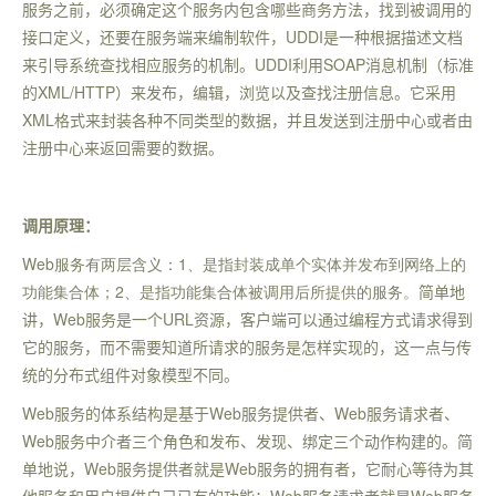
服务之前，必须确定这个服务内包含哪些商务方法，找到被调用的
接口定义，还要在服务端来编制软件，UDDI是一种根据描述文档
来引导系统查找相应服务的机制。UDDI利用SOAP消息机制（标准
的XML/HTTP）来发布，编辑，浏览以及查找注册信息。它采用
XML格式来封装各种不同类型的数据，并且发送到注册中心或者由
注册中心来返回需要的数据。
调用原理：
Web
服务有两层含义：1、是指封装成单个实体并发布到网络上的
功能集合体；2、是指功能集合体被调用后所提供的服务。
简单地
讲，
Web
服务是一个
URL
资源，客户端可以通过编程方式请求得到
它的服务，而不需要知道所请求的服务是怎样实现的，这一点与传
统的分布式组件对象模型不同。
Web
服务的体系结构是基于
Web
服务提供者、
Web
服务请求者、
Web
服务中介者三个角色和发布、发现、绑定三个动作构建的。简
单地说，
Web
服务提供者就是
Web
服务的拥有者，它耐心等待为其