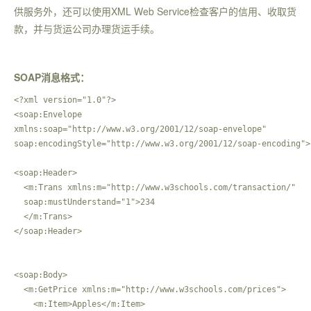
供服务外，还可以使用XML Web Service检查客户的信用、收取货
款，并与货运公司办理货运手续。
SOAP消息格式：
<?xml version="1.0"?>

<soap:Envelope

xmlns:soap="http://www.w3.org/2001/12/soap-envelope"

soap:encodingStyle="http://www.w3.org/2001/12/soap-encoding">

<soap:Header>

  <m:Trans xmlns:m="http://www.w3schools.com/transaction/"

  soap:mustUnderstand="1">234

  </m:Trans>

</soap:Header>

<soap:Body>

  <m:GetPrice xmlns:m="http://www.w3schools.com/prices">

    <m:Item>Apples</m:Item>
