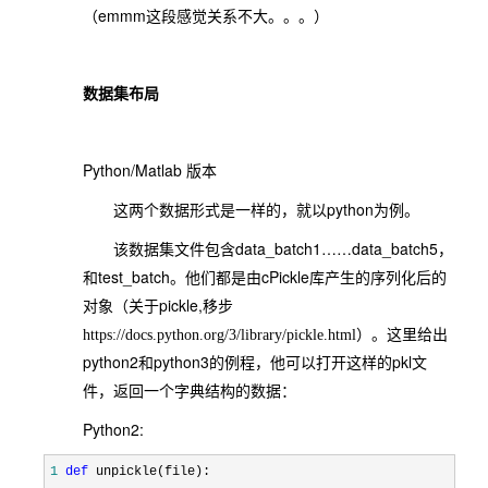
emmm
（
这段感觉关系不大。。。）
数据集布局
Python/Matlab
版本
python
这两个数据形式是一样的，就以
为例。
data_batch1……data_batch5
该数据集文件包含
，
test_batch
cPickle
和
。他们都是由
库产生的序列化后的
pickle,
对象（关于
移步
https://docs.python.org/3/library/pickle.html）。这里给出
python2
python3
pkl
和
的例程，他可以打开这样的
文
件，返回一个字典结构的数据：
Python2:
1
def