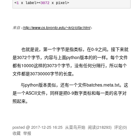
<
1
 x label><
3072
 x pixel> 
来自 <
http://www.cs.toronto.edu/~kriz/cifar.html
>
0-9
也就是说，第一个字节是指类标，在
之间。接下来就
3072
python
是
个字节，内容与上面
版本的的一样。每个文件
10000
3073
都有
这样的
个字节，没有任何分隔行，所以每个
30730000
文件都是
字节的长度。
python
batches.meta.txt
与
版本类似，还有一个文件
。这
ASCII
0-9
是一个
文件，同样是把
数字类标和每一类的名字对
照起来。
posted @
2017-12-25 16:25
从菜鸟开始
阅读(
218293
) 评论(
0
)
收藏
举报