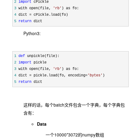
2
import
3
 with open(file, 
'
rb
'
4
 dict =
5
return
Python3:
1
def
2
import
3
 with open(file, 
'
rb
'
4
 dict = pickle.load(fo, encoding=
'
bytes
'
5
return
 dict 
batch
这样的话，每个
文件包含一个字典，每个字典包
含有：
Data
10000*3072
numpy
一个
的
数组