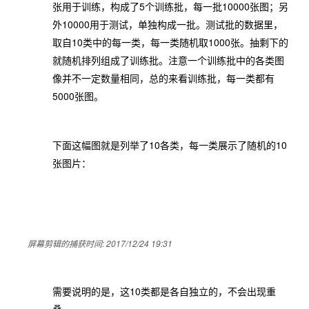
5
10000
张用于训练，构成了
个训练批，每一批
张图；另
10000
外
用于测试，单独构成一批。测试批的数据里，
10
1000
取自
类中的每一类，每一类随机取
张。抽剩下的
就随机排列组成了训练批。注意一个训练批中的各类图
像并不一定数量相同，总的来看训练批，每一类都有
5000
张图。
10
10
下面这幅图就是列举了
各类，每一类展示了随机的
张图片：
屏幕剪辑的捕获时间: 2017/12/24 19:31
10
需要说明的是，这
类都是各自独立的，不会出现重