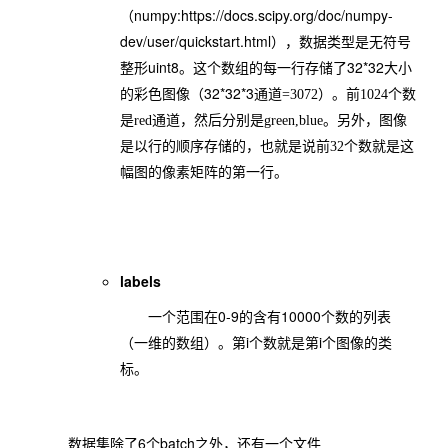
numpy:https://docs.scipy.org/doc/numpy-
（
dev/user/quickstart.html
），数据类型是无符号
uint8
32*32
整形
。这个数组的每一行存储了
大小
32*32*3
的彩色图像（
通道=3072）。前1024个数
是red通道，然后分别是green,blue。另外，图像
是以行的顺序存储的，也就是说前32个数就是这
幅图的像素矩阵的第一行。
labels
0-9
10000
一个范围在
的含有
个数的列表
i
i
（一维的数组）。第
个数就是第
个图像的类
标。
6
batch
数据集除了
个
之外，还有一个文件