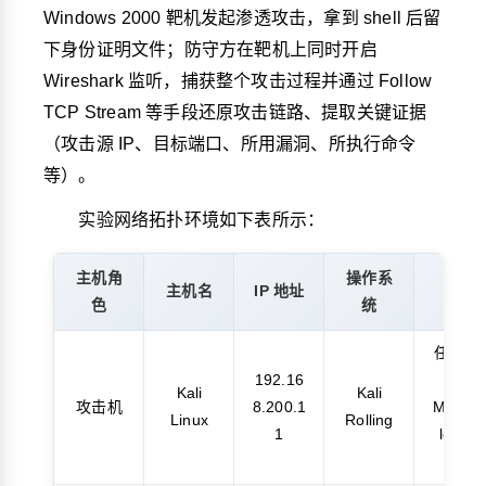
Windows 2000 靶机发起渗透攻击，拿到 shell 后留
下身份证明文件；防守方在靶机上同时开启
Wireshark 监听，捕获整个攻击过程并通过 Follow
TCP Stream 等手段还原攻击链路、提取关键证据
（攻击源 IP、目标端口、所用漏洞、所执行命令
等）。
实验网络拓扑环境如下表所示：
主机角
操作系
主机名
IP 地址
用途
色
统
任务一/
192.16
二
Kali
Kali
攻击机
8.200.1
Metasp
Linux
Rolling
1
loit 渗
透