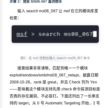
步骤 2：搜索 MS08-067 漏洞模块
输入
search ms08_067
让 msf 在它的模块库里
检索：
图2：在 msf 控制台输入 search ms08_067 命令
搜索结果非常清晰，匹配到唯一一个模块
exploit/windows/smb/ms08_067_netapi
，披露日期
2008-10-28，rank 是
great
，并且
Check
列为
Yes
——意味着这个模块支持先用
check
命令探测目标是
否真的存在漏洞，不必盲打。下面还列出了一长串支
持的 target，从 0 号 Automatic Targeting 开始，2 号