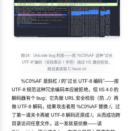
图14：Unicode bug 利用——用 %C0%AF 这种"过长
UTF-8"编码（实际表示 / 字符）绕过 IIS 路径校验，
跨目录读取 C:\boot.ini
%C0%AF
是斜杠
/
的"过长 UTF-8 编码"——按
UTF-8 规范这种冗余编码本应被拒绝，但 IIS 4.0 的
解码器有个 bug：它先做 URL 安全校验（防
../
）再
做 UTF-8 解码，结果攻击者用
%C0%AF
替换
/
，过
了第一道关卡再被 UTF-8 解码还原成
/
，从而成功跨
目录访问任意文件。这一发就是侦察——读