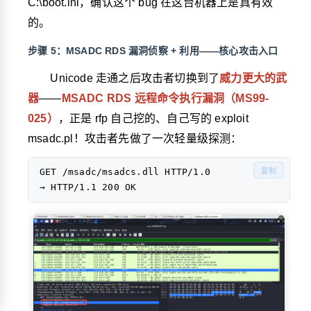
C:\boot.ini
，确认这个 bug 在这台机器上是真有效
的。
步骤 5：MSADC RDS 漏洞侦察 + 利用——核心攻击入口
Unicode 走通之后攻击者切换到了
威力更大的武
器
——
MSADC RDS 远程命令执行漏洞（MS99-
025）
，正是 rfp 自己挖的、自己写的 exploit
msadc.pl
！攻击者先做了一次轻量级探测：
GET /msadc/msadcs.dll HTTP/1.0

复制