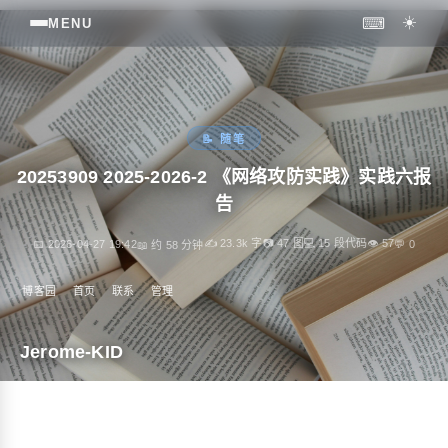
☀️
⌨
MENU
📝 随笔
20253909 2025-2026-2 《网络攻防实践》实践六报
告
👁 57
✍️ 23.3k 字
📷 47 图
💻 15 段代码
📅 2026-04-27 19:42
💬 0
📖 约 58 分钟
博客园
首页
联系
管理
Jerome-KID