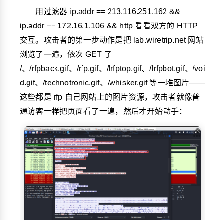
用过滤器
ip.addr == 213.116.251.162 &&
ip.addr == 172.16.1.106 && http
看看双方的 HTTP
交互。攻击者的第一步动作是把 lab.wiretrip.net 网站
浏览了一遍，依次 GET 了
/
、
/rfpback.gif
、
/rfp.gif
、
/lrfptop.gif
、
/lrfpbot.gif
、
/voi
d.gif
、
/technotronic.gif
、
/whisker.gif
等一堆图片——
这些都是 rfp 自己网站上的图片资源，攻击者就像普
通访客一样把页面看了一遍，然后才开始动手：