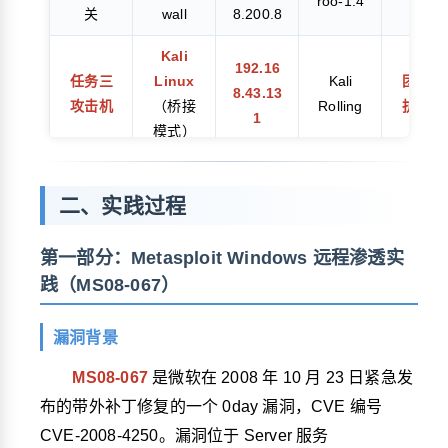
roo-1.4
关
wall
8.200.8
控
Kali
192.16
任务三
Linux
Kali
团队对
8.43.13
攻击机
（桥接
Rolling
抗攻方
1
模式）
Win2k
Windo
Server
二、实践过程
ws
任务三
_SP0_t
192.16
团队对
2000
靶机
arget
8.43.3
抗守方
第一部分：Metasploit Windows 远程渗透实
SP0 中
（桥接
践（MS08-067）
文繁体
模式）
漏洞背景
MS08-067
是微软在 2008 年 10 月 23 日紧急发
布的带外补丁修复的一个 0day 漏洞，CVE 编号
CVE-2008-4250。漏洞位于 Server 服务