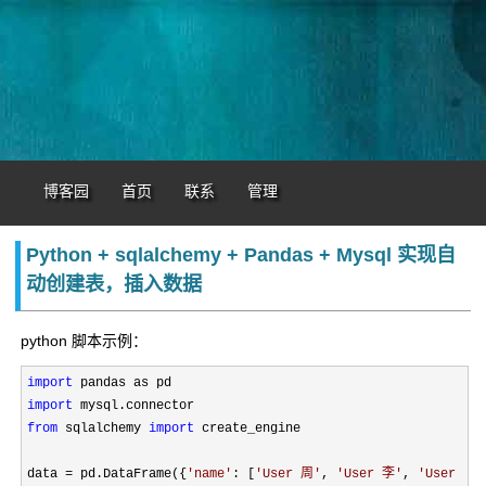
博客园
首页
联系
管理
Python + sqlalchemy + Pandas + Mysql 实现自
动创建表，插入数据
python 脚本示例：
import
import
from
 sqlalchemy 
import
 create_engine

data 
= pd.DataFrame({
'
name
'
: [
'
User 周
'
, 
'
User 李
'
, 
'
User 王
'