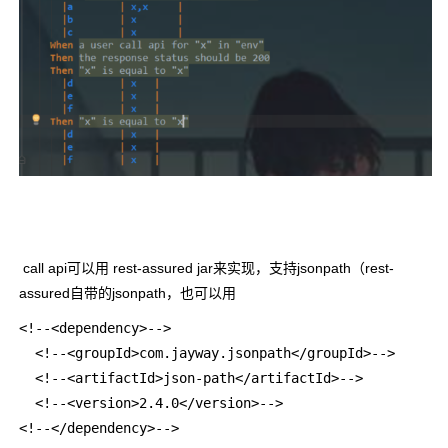
call api可以用 rest-assured jar来实现，支持jsonpath（rest-
assured自带的jsonpath，也可以用
<!--<dependency>-->
  <!--<groupId>com.jayway.jsonpath</groupId>-->
  <!--<artifactId>json-path</artifactId>-->
  <!--<version>2.4.0</version>-->
<!--</dependency>-->