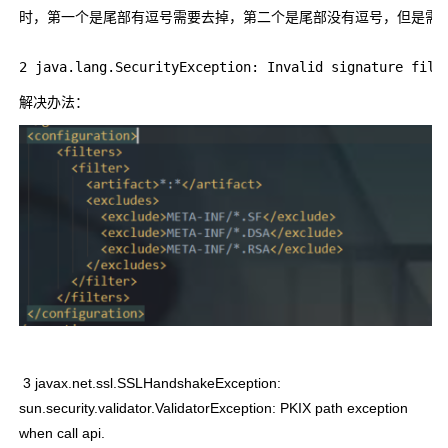
时，第一个是尾部有逗号需要去掉，第二个是尾部没有逗号，但是需
2 java.lang.SecurityException: Invalid signature file
解决办法：
3 javax.net.ssl.SSLHandshakeException:
sun.security.validator.ValidatorException: PKIX path exception
when call api.