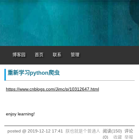
博客园
首页
联系
管理
重新学习python爬虫
https://www.cnblogs.com/Jimc/p/10312647.html
enjoy learning!
posted @
2019-12-12 17:41
朕也就是个普通人
阅读(
150
) 评论
(
0
)
收藏
举报