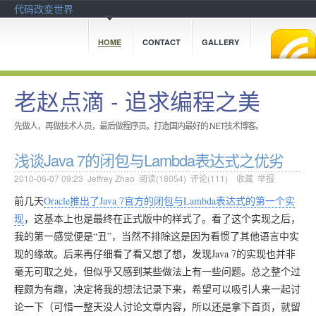
代码改变世界
HOME
CONTACT
GALLERY
老赵点滴 - 追求编程之美
先做人，再做技术人员，最后做程序员。打造国内最好的.NET技术博客。
浅谈Java 7的闭包与Lambda表达式之优劣
2010-06-07 09:23
Jeffrey Zhao
阅读(
18054
) 评论(
111
)
收藏
举报
前几天
Oracle推出了Java 7官方的闭包与Lambda表达式的第一个实
现
，这基本上也是最终在正式版中的样式了。看了这个实现之后，
我的第一感觉便是“丑”，当然不排除这是因为看惯了其他语言中实
现的缘故。后来再仔细看了看又想了想，发现Java 7的实现也并非
毫无可取之处，但似乎又感到某些做法上有一些问题。总之整个过
程颇为有趣，决定将我的想法记录下来，希望可以吸引人来一起讨
论一下（可惜一整天没人讨论文章内容，所以还是拿下首页，就留