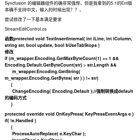
Syncfusion 的编辑器组件的确非常强悍，但是我拿到的5.1的Ent版
本确不支持中文，输入的时候出现？？，
尝试修改了一下基本满足要求
StreamEditControl.cs
函数protected void TextInsertInternal( int iLine, int iColumn,
string str, bool update, bool bUseTabStops )
修改
if (m_wrapper.Encoding.GetMaxByteCount(1) == 1 &&
Encoding.Default.GetByteCount(str) > str.Length &&
m_wrapper.Encoding.GetString(
m_wrapper.Encoding.GetBytes( str ) ) != str)
{
ChangeEncoding( Encoding.Default );//强制转换成default
的编码方式
}
protected override void OnKeyPress( KeyPressEventArgs e )
if( !e.Handled )
{
ProcessAutoReplace( e.KeyChar );