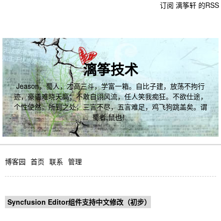
订阅 漓筝轩 的RSS
漓筝技术
Jeason，蜀人，才高三斗，学富一箱。自比子建，放荡不拘行
迹，豪语难晓天高；不敢自诩风流，任人笑我痴狂。不欲仕途，
个性使然。所到之处，三言不尽，五言难足，鸡飞狗跳盖矣。谓
蜀者,鼠也！
博客园
首页
联系
管理
Syncfusion Editor组件支持中文修改（初步）