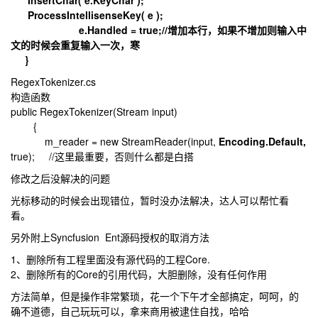
InsertChar( e.KeyChar );
ProcessIntellisenseKey( e );
e.Handled = true;//增加本行，如果不增加则输入中
文的时候会重复输入一次，寒
}
RegexTokenizer.cs
构造函数
public RegexTokenizer(Stream input)
{
m_reader = new StreamReader(input,
Encoding.Default,
true); //这里最重要，否则什么都是白搭
修改之后没解决的问题
光标移动的时候会出现错位，暂时没办法解决，达人可以帮忙看
看。
另外附上Syncfusion Ent源码授权的取消方法
1、删除所有工程里面没有源代码的工程Core.
2、删除所有的Core的引用代码，大胆删除，没有任何作用
方法简单，但是操作非常繁琐，花一个下午才全部搞定，呵呵，的
确不道德，自己玩玩可以，拿来商用被逮住自找，哈哈