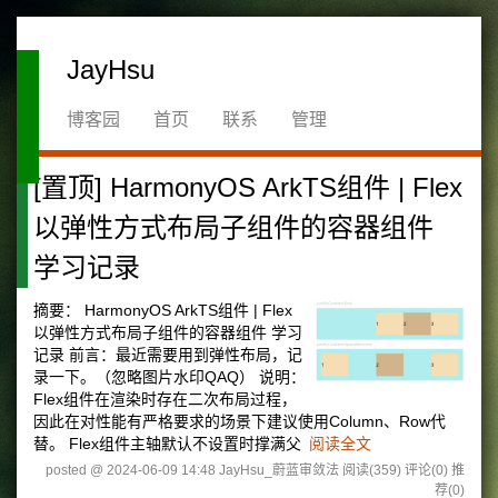
JayHsu
博客园
首页
联系
管理
[置顶]
HarmonyOS ArkTS组件 | Flex
以弹性方式布局子组件的容器组件
学习记录
摘要：
HarmonyOS ArkTS组件 | Flex
以弹性方式布局子组件的容器组件 学习
记录 前言：最近需要用到弹性布局，记
录一下。（忽略图片水印QAQ） 说明：
Flex组件在渲染时存在二次布局过程，
因此在对性能有严格要求的场景下建议使用Column、Row代
替。 Flex组件主轴默认不设置时撑满父
阅读全文
posted @ 2024-06-09 14:48 JayHsu_蔚蓝审敛法
阅读(359)
评论(0)
推
荐(0)