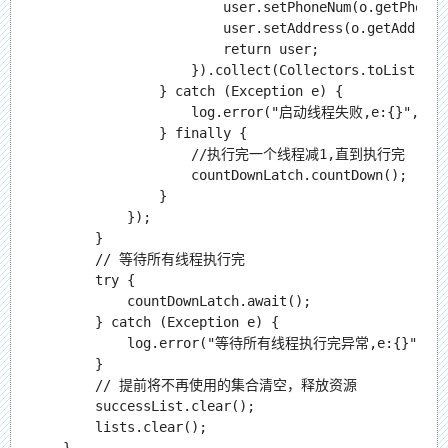
                        user.setPhoneNum(o.getPhoneNu
                        user.setAddress(o.getAddress(
                        return user;

                    }).collect(Collectors.toList()));
                } catch (Exception e) {

                    log.error("启动线程失败,e:{}", e.ge
                } finally {

                    //执行完一个线程减1,直到执行完

                    countDownLatch.countDown();

                }

            });

        }

        // 等待所有线程执行完

        try {

            countDownLatch.await();

        } catch (Exception e) {

            log.error("等待所有线程执行完异常,e:{}", e.ge
        }

        // 提前将不再使用的集合清空，释放资源

        successList.clear();

        lists.clear();
