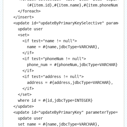
        (#{item.id},#{item.name},#{item.phoneNum},#{
    </foreach>

  </insert>

  <update id="updateByPrimaryKeySelective" parameter
    update user

    <set>

      <if test="name != null">

        name = #{name,jdbcType=VARCHAR},

      </if>

      <if test="phoneNum != null">

        phone_num = #{phoneNum,jdbcType=VARCHAR},

      </if>

      <if test="address != null">

        address = #{address,jdbcType=VARCHAR},

      </if>

    </set>

    where id = #{id,jdbcType=INTEGER}

  </update>

  <update id="updateByPrimaryKey" parameterType="org
    update user

    set name = #{name,jdbcType=VARCHAR},
