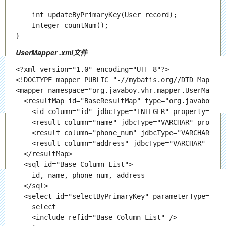
    int updateByPrimaryKey(User record);

    Integer countNum();

UserMapper .xml文件
<?xml version="1.0" encoding="UTF-8"?>

<!DOCTYPE mapper PUBLIC "-//mybatis.org//DTD Mapper 
<mapper namespace="org.javaboy.vhr.mapper.UserMapper"
  <resultMap id="BaseResultMap" type="org.javaboy.vh
    <id column="id" jdbcType="INTEGER" property="id" 
    <result column="name" jdbcType="VARCHAR" propert
    <result column="phone_num" jdbcType="VARCHAR" pr
    <result column="address" jdbcType="VARCHAR" prop
  </resultMap>

  <sql id="Base_Column_List">

    id, name, phone_num, address

  </sql>

  <select id="selectByPrimaryKey" parameterType="jav
    select 

    <include refid="Base_Column_List" />
