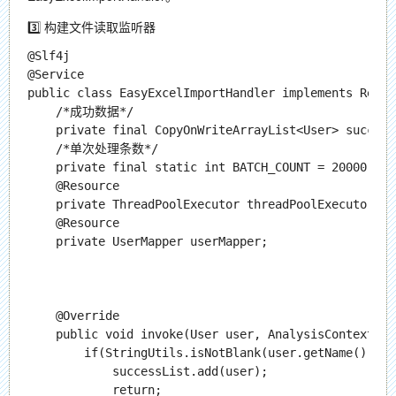
3️⃣ 构建文件读取监听器
@Slf4j

@Service

public class EasyExcelImportHandler implements ReadL
    /*成功数据*/

    private final CopyOnWriteArrayList<User> success
    /*单次处理条数*/

    private final static int BATCH_COUNT = 20000;

    @Resource

    private ThreadPoolExecutor threadPoolExecutor;

    @Resource

    private UserMapper userMapper;

    @Override

    public void invoke(User user, AnalysisContext an
        if(StringUtils.isNotBlank(user.getName())){

            successList.add(user);

            return;
