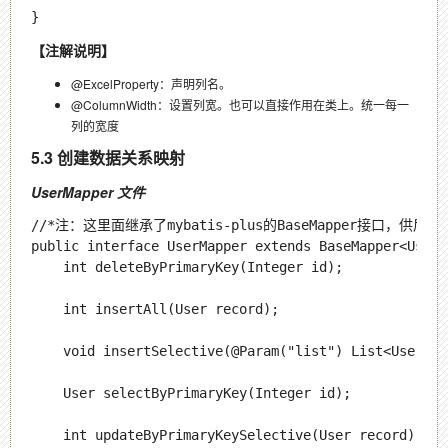
【注解说明】
@ExcelProperty：声明列名。
@ColumnWidth：设置列宽。也可以直接作用在类上。统一每一
列的宽度
5.3 创建数据关系映射
UserMapper 文件
//*注：这里面继承了mybatis-plus的BaseMapper接口，供后
public interface UserMapper extends BaseMapper<User> 
    int deleteByPrimaryKey(Integer id);

    int insertAll(User record);

    void insertSelective(@Param("list") List<User> li
    User selectByPrimaryKey(Integer id);

    int updateByPrimaryKeySelective(User record);
