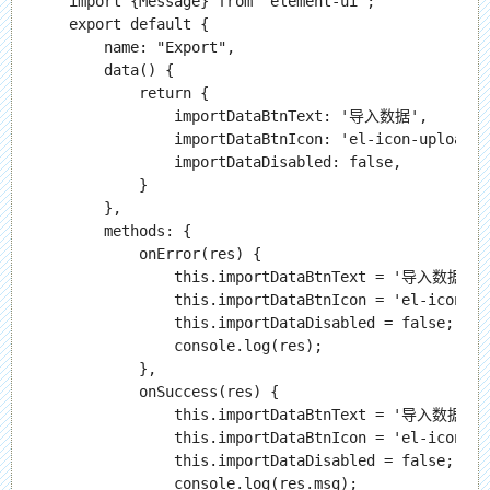
    import {Message} from 'element-ui';

    export default {

        name: "Export",

        data() {

            return {

                importDataBtnText: '导入数据',

                importDataBtnIcon: 'el-icon-upload2',
                importDataDisabled: false,

            }

        },

        methods: {

            onError(res) {

                this.importDataBtnText = '导入数据';

                this.importDataBtnIcon = 'el-icon-upl
                this.importDataDisabled = false;

                console.log(res);

            },

            onSuccess(res) {

                this.importDataBtnText = '导入数据';

                this.importDataBtnIcon = 'el-icon-upl
                this.importDataDisabled = false;

                console.log(res.msg);
