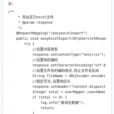
法；
/**

     * 导出百万excel文件

     * @param response

     */

    @RequestMapping("/easyexcelexport")

    public void easyExcelExport(HttpServletResponse 
        try {

            //设置内容类型

            response.setContentType("text/csv");

            //设置响应编码

            response.setCharacterEncoding("utf-8");

            //设置文件名的编码格式,防止文件名乱码

            String fileName = URLEncoder.encode("用
            //固定写法,设置响应头

            response.setHeader("Content-disposition"
            Integer total = userMapper.countNum();

            if (total == 0) {

                log.info("查询无数据");

                return;

            }
