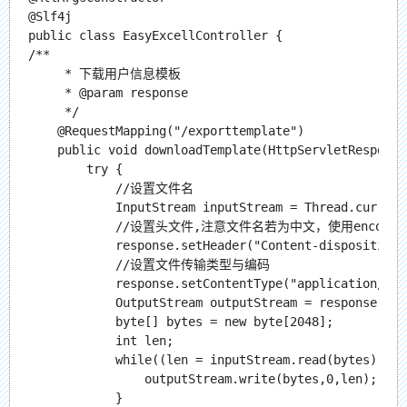
@Slf4j

public class EasyExcellController {

/**

     * 下载用户信息模板

     * @param response

     */

    @RequestMapping("/exporttemplate")

    public void downloadTemplate(HttpServletResponse
        try {

            //设置文件名

            InputStream inputStream = Thread.curre
            //设置头文件,注意文件名若为中文，使用encode
            response.setHeader("Content-dispositio
            //设置文件传输类型与编码

            response.setContentType("application/vnd
            OutputStream outputStream = response.get
            byte[] bytes = new byte[2048];

            int len;

            while((len = inputStream.read(bytes)) != 
                outputStream.write(bytes,0,len);

            }
