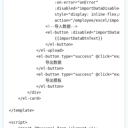
                    :on-error="onError"

                    :disabled="importDataDisabled"

                    style="display: inline-flex;marg
                    action="/employee/excel/import">

                <!--导入数据-->

                <el-button :disabled="importDataDisa
                    {{importDataBtnText}}

                </el-button>

            </el-upload>

            <el-button type="success" @click="export
                导出数据

            </el-button>

            <el-button type="success" @click="export
                导出模板

            </el-button>

        </div>

    </el-card>

</template>

<script>
