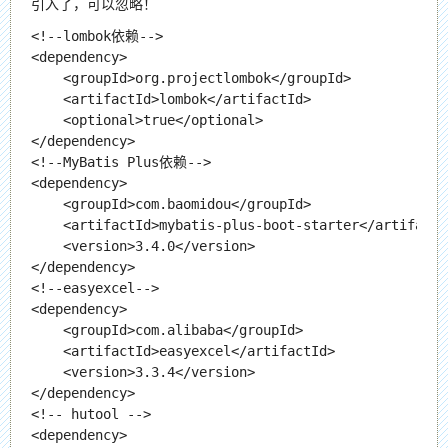
引入了，可以忽略！
<!--lombok依赖-->

<dependency>

    <groupId>org.projectlombok</groupId>

    <artifactId>lombok</artifactId>

    <optional>true</optional>

</dependency>

<!--MyBatis Plus依赖-->

<dependency>

    <groupId>com.baomidou</groupId>

    <artifactId>mybatis-plus-boot-starter</artifactId
    <version>3.4.0</version>

</dependency>

<!--easyexcel-->

<dependency>

    <groupId>com.alibaba</groupId>

    <artifactId>easyexcel</artifactId>

    <version>3.3.4</version>

</dependency>

<!-- hutool -->

<dependency>
