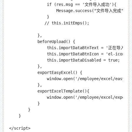
                if (res.msg == '文件导入成功'){

                    Message.success("文件导入完成")

                }

               // this.initEmps();

            },

            beforeUpload() {

                this.importDataBtnText = '正在导入';

                this.importDataBtnIcon = 'el-icon-loa
                this.importDataDisabled = true;

            },

            exportEasyExcel() {

                window.open('/employee/excel/easyexc
            },

            exportExcelTemplate(){

                window.open('/employee/excel/exportt
            }

        }

    }

</script>
