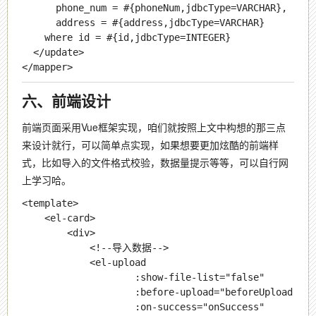
      phone_num = #{phoneNum,jdbcType=VARCHAR},

      address = #{address,jdbcType=VARCHAR}

    where id = #{id,jdbcType=INTEGER}

  </update>

六、前端设计
前端页面采用Vue框架实现，咱们就按照上文中构想的那三点
来设计就行，可以简单点实现，如果想要更加炫酷的前端样
式，比如导入的文件格式校验，数据量提示等等，可以自行网
上学习哈。
<template>

    <el-card>

        <div>

            <!--导入数据-->

            <el-upload

                    :show-file-list="false"

                    :before-upload="beforeUpload"

                    :on-success="onSuccess"
