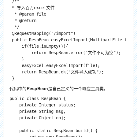
 /**

 * 导入百万excel文件

  * @param file

  * @return

  */

 @RequestMapping("/import")

 public RespBean easyExcelImport(MultipartFile file){
     if(file.isEmpty()){

         return RespBean.error("文件不可为空");

     }

     easyExcel.easyExcelImport(file);

     return RespBean.ok("文件导入成功");

代码中的
RespBean
是自己定义的一个响应工具类。
public class RespBean {

    private Integer status;

    private String msg;

    private Object obj;

    public static RespBean build() {
