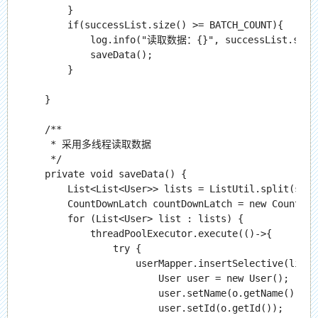
        }

        if(successList.size() >= BATCH_COUNT){

            log.info("读取数据：{}", successList.size(
            saveData();

        }

    }

    /**

     * 采用多线程读取数据

     */

    private void saveData() {

        List<List<User>> lists = ListUtil.split(succ
        CountDownLatch countDownLatch = new CountDow
        for (List<User> list : lists) {

            threadPoolExecutor.execute(()->{

                try {

                    userMapper.insertSelective(list.
                        User user = new User();

                        user.setName(o.getName());

                        user.setId(o.getId());
