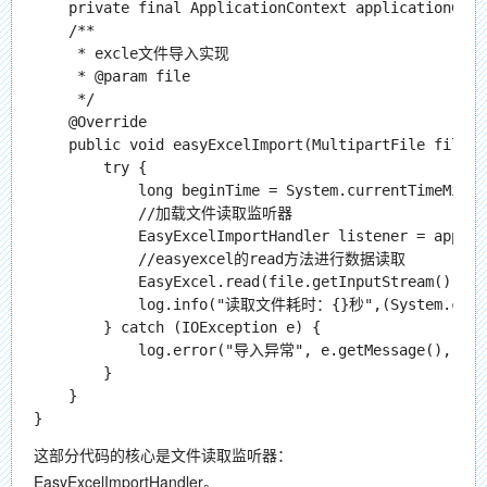
    private final ApplicationContext applicationConte
    /**

     * excle文件导入实现

     * @param file

     */

    @Override

    public void easyExcelImport(MultipartFile file) {
        try {

            long beginTime = System.currentTimeMillis
            //加载文件读取监听器

            EasyExcelImportHandler listener = applic
            //easyexcel的read方法进行数据读取

            EasyExcel.read(file.getInputStream(), Us
            log.info("读取文件耗时：{}秒",(System.current
        } catch (IOException e) {

            log.error("导入异常", e.getMessage(), e);

        }

    }

这部分代码的核心是文件读取监听器：
EasyExcelImportHandler。