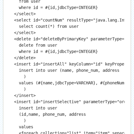
    from user

    where id = #{id,jdbcType=INTEGER}

  </select>

  <select id="countNum" resultType="java.lang.Integer
    select count(*) from user

  </select>

  <delete id="deleteByPrimaryKey" parameterType="jav
    delete from user

    where id = #{id,jdbcType=INTEGER}

  </delete>

  <insert id="insertAll" keyColumn="id" keyProperty=
    insert into user (name, phone_num, address

      )

    values (#{name,jdbcType=VARCHAR}, #{phoneNum,jdb
      )

  </insert>

  <insert id="insertSelective" parameterType="org.ja
    insert into user

    (id,name, phone_num, address

      )

    values

    <foreach collection="list" item="item" separator=