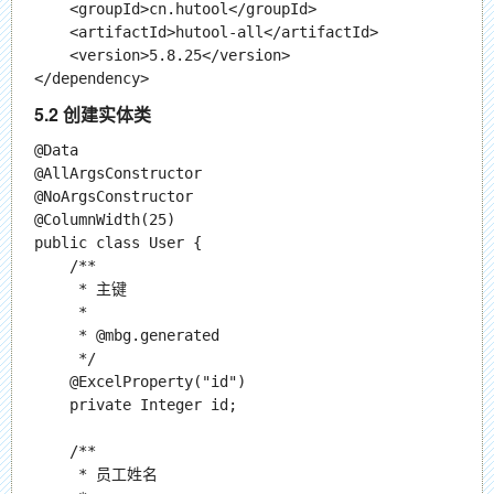
    <groupId>cn.hutool</groupId>

    <artifactId>hutool-all</artifactId>

    <version>5.8.25</version>

5.2 创建实体类
@Data

@AllArgsConstructor

@NoArgsConstructor

@ColumnWidth(25)

public class User {

    /**

     * 主键

     *

     * @mbg.generated

     */

    @ExcelProperty("id")

    private Integer id;

    /**

     * 员工姓名
