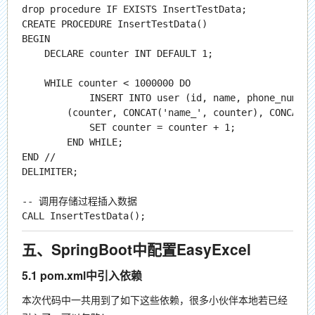
drop procedure IF EXISTS InsertTestData;

CREATE PROCEDURE InsertTestData()

BEGIN

    DECLARE counter INT DEFAULT 1;

    WHILE counter < 1000000 DO

            INSERT INTO user (id, name, phone_num, a
        (counter, CONCAT('name_', counter), CONCAT('
            SET counter = counter + 1;

        END WHILE;

END //

DELIMITER;

-- 调用存储过程插入数据

五、SpringBoot中配置EasyExcel
5.1 pom.xml中引入依赖
本次代码中一共用到了如下这些依赖，很多小伙伴本地若已经