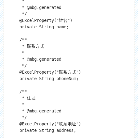
     *

     * @mbg.generated

     */

    @ExcelProperty("姓名")

    private String name;

    /**

     * 联系方式

     *

     * @mbg.generated

     */

    @ExcelProperty("联系方式")

    private String phoneNum;

    /**

     * 住址

     *

     * @mbg.generated

     */

    @ExcelProperty("联系地址")

    private String address;
