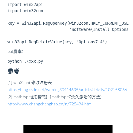
import win32api

import win32con

key = win32api.RegOpenKey(win32con.HKEY_CURRENT_USER,
                          'Software\Install Options',
bat脚本：
参考
[1] win32api 修改注册表
https://blog.csdn.net/weixin_30414635/article/details/102158066
[2] mathtype密钥解锁（mathtype7永久激活的方法）
http://www.changchenghao.cn/n/725494.html