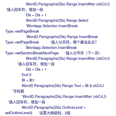
WordD.Paragraphs(Dls).Range.InsertAfter (vbCrLf)
'插入回车符，增加一段
Dls = Dls + 1
WordD.Paragraphs(Dls).Range.Select
'Wordapp.Selection.InsertBreak
Type:=wdPageBreak
'WordD.Paragraphs(Dls).Range.InsertBreak
Type:=wdPageBreak '插入分页符，两个都没反应？
Wordapp.Selection.InsertBreak
Type:=wdSectionBreakNextPage '插入分节符（下一页）
WordD.Paragraphs(Dls).Range.InsertAfter (vbCrLf)
'插入回车符，增加一段
Dls = Dls + 1
End If
Bt = Bt1
WordD.Paragraphs(Dls).Range.Text = Bt & vbCrLf
'写标题
'WordD.Paragraphs(Dls).Range.InsertAfter (vbCrLf)
'插入回车符，增加一段
WordD.Paragraphs(Dls).OutlineLevel =
wdOutlineLevel2 '设置大纲级别，2级