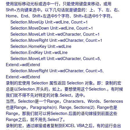
使用鼠标移动光标或选中一行，只能使用键盘来移动，或用
Shift+方向键来选中。以下几句话就是键盘的：上、下、左、右、
Home、End、Shift+左选中5个字符、Shift+右选中5个字符。
Selection.MoveUp Unit:=wdLine, Count:=1
Selection.MoveDown Unit:=wdLine, Count:=1
Selection.MoveLeft Unit:=wdCharacter, Count:=1
Selection.MoveRight Unit:=wdCharacter, Count:=1
Selection.HomeKey Unit:=wdLine
Selection.EndKey Unit:=wdLine
Selection.MoveLeft Unit:=wdCharacter, Count:=5,
Extend:=wdExtend
Selection.MoveRight Unit:=wdCharacter, Count:=5,
Extend:=wdExtend
录制的宏使用 Selection 属性返回 Selection 对象。即：录制的宏
总是以Selection.开头的，如上。要想使用这个Selection.，有时候
我们就不得不先对特定的对象.Select，选中。
当然，Selection是一个Range，Characters、Words、Sentences
也是Range，Paragraphs(n). Range, Sections(2). Range也是
Range，那我们就可以将Selection.后面的语句嫁接到前面这些
Range之后，就不用先.Select了。
录制的宏，通过嫁接或者复制到EXCEL VBA之后，有的运行会出