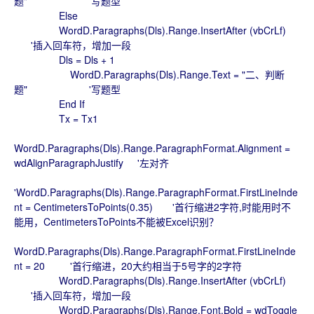
题" '写题型
Else
WordD.Paragraphs(Dls).Range.InsertAfter (vbCrLf)
'插入回车符，增加一段
Dls = Dls + 1
WordD.Paragraphs(Dls).Range.Text = "二、判断
题" '写题型
End If
Tx = Tx1
WordD.Paragraphs(Dls).Range.ParagraphFormat.Alignment =
wdAlignParagraphJustify '左对齐
'WordD.Paragraphs(Dls).Range.ParagraphFormat.FirstLineInde
nt = CentimetersToPoints(0.35) '首行缩进2字符,时能用时不
能用，CentimetersToPoints不能被Excel识别？
WordD.Paragraphs(Dls).Range.ParagraphFormat.FirstLineInde
nt = 20 '首行缩进，20大约相当于5号字的2字符
WordD.Paragraphs(Dls).Range.InsertAfter (vbCrLf)
'插入回车符，增加一段
WordD.Paragraphs(Dls).Range.Font.Bold = wdToggle