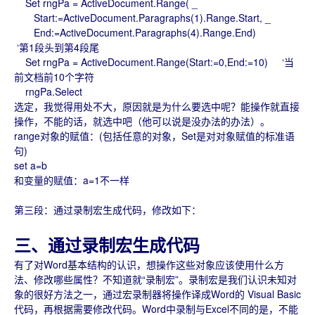
Set rngPa = ActiveDocument.Range( _
Start:=ActiveDocument.Paragraphs(1).Range.Start, _
End:=ActiveDocument.Paragraphs(4).Range.End)
‘第1段头到第4段尾
Set rngPa = ActiveDocument.Range(Start:=0,End:=10) ‘当
前文档前10个字符
rngPa.Select
选定，我觉得用处不大，原因就是为什么要选中呢？能操作就直接
操作，不能的话，就选中吧（他可以说是没办法的办法）。
range对象的赋值：(包括任意的对象，Set是对对象赋值的标准语
句)
set a=b
和变量的赋值：a=1不一样
第三段：通过录制宏生成代码，修改如下：
三、通过录制宏生成代码
有了对Word基本结构的认识，想操作这些对象应该使用什么方
法、修改哪些属性？不知道就“录制宏”。录制宏是我们认识未知对
象的很好方法之一，通过宏录制器将操作译成Word的 Visual Basic
代码，再根据需要修改代码。Word中录制与Excel不同的是，不能