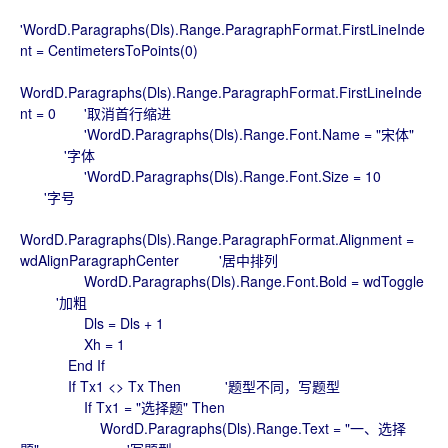
'WordD.Paragraphs(Dls).Range.ParagraphFormat.FirstLineInde
nt = CentimetersToPoints(0)
WordD.Paragraphs(Dls).Range.ParagraphFormat.FirstLineInde
nt = 0 '取消首行缩进
'WordD.Paragraphs(Dls).Range.Font.Name = "宋体"
'字体
'WordD.Paragraphs(Dls).Range.Font.Size = 10
'字号
WordD.Paragraphs(Dls).Range.ParagraphFormat.Alignment =
wdAlignParagraphCenter '居中排列
WordD.Paragraphs(Dls).Range.Font.Bold = wdToggle
'加粗
Dls = Dls + 1
Xh = 1
End If
If Tx1 <> Tx Then '题型不同，写题型
If Tx1 = "选择题" Then
WordD.Paragraphs(Dls).Range.Text = "一、选择