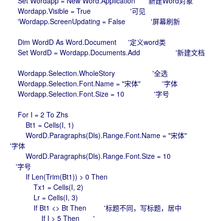
Set Wordapp = New Word.Application '新建Word对象
Wordapp.Visible = True '可见
'Wordapp.ScreenUpdating = False '屏幕刷新
Dim WordD As Word.Document '定义word类
Set WordD = Wordapp.Documents.Add '新建文档
Wordapp.Selection.WholeStory '全选
Wordapp.Selection.Font.Name = "宋体" '字体
Wordapp.Selection.Font.Size = 10 '字号
For I = 2 To Zhs
Bt1 = Cells(I, 1)
WordD.Paragraphs(Dls).Range.Font.Name = "宋体"
'字体
WordD.Paragraphs(Dls).Range.Font.Size = 10
'字号
If Len(Trim(Bt1)) > 0 Then
Tx1 = Cells(I, 2)
Lr = Cells(I, 3)
If Bt1 <> Bt Then '标题不同，写标题，居中
If I > 5 Then '