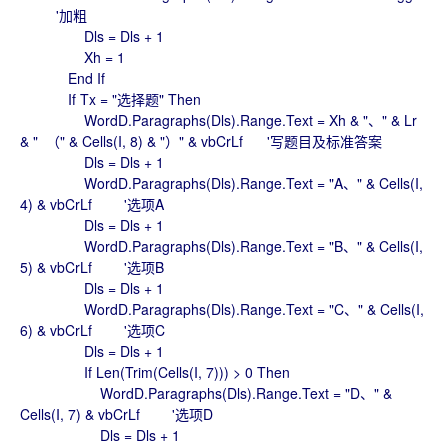
'加粗
Dls = Dls + 1
Xh = 1
End If
If Tx = "选择题" Then
WordD.Paragraphs(Dls).Range.Text = Xh & "、" & Lr
& " （" & Cells(I, 8) & "）" & vbCrLf '写题目及标准答案
Dls = Dls + 1
WordD.Paragraphs(Dls).Range.Text = "A、" & Cells(I,
4) & vbCrLf '选项A
Dls = Dls + 1
WordD.Paragraphs(Dls).Range.Text = "B、" & Cells(I,
5) & vbCrLf '选项B
Dls = Dls + 1
WordD.Paragraphs(Dls).Range.Text = "C、" & Cells(I,
6) & vbCrLf '选项C
Dls = Dls + 1
If Len(Trim(Cells(I, 7))) > 0 Then
WordD.Paragraphs(Dls).Range.Text = "D、" &
Cells(I, 7) & vbCrLf '选项D
Dls = Dls + 1