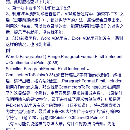
错，此时应检查以下几项：
1、第一项中要求的“引用”建立了没？
2、利用VBA提醒功能检查语句。VBA编辑过程中，通常在打下. 之
后（需要前期绑定？），该对象所有的方法、属性都会显示出来，
利用这个特点，可以检查录制的宏，能否嫁接到需要操作的对象之
后。提示里有就能，没有就不能。
3、部分转换函数，Word VBA里有，Excel VBA里可能没有，遇到
这样的情况，也可能出错。
例：
WordD.Paragraphs(1).Range.ParagraphFormat.FirstLineIndent
= CentimetersToPoints(0.35)
Selection.ParagraphFormat.FirstLineIndent =
CentimetersToPoints(0.35)是“首行缩进2字符”操作录制的，嫁接
后，运行出错，按方法2检查：.ParagraphFormat.FirstLineIndent
能用在Range之后，那么就是CentimetersToPoints(0.35)出问题
了？这显然是一个函数，字面意思是“厘米转换成点数”，（录制时
我明明输入的是“2字符”，录下来咋成了厘米为单位呢？）那是否
是Excel VBA里没有这个函数呢？（我不知道），将=后面直接改
为数字运行通过，最后试下来=20大约相当于5号字的“首行缩进2
字符”。（这个20，就是20Points？0.35cm=20 Points？）
（有人可能会说这样的办法太笨，有什么好办法请告知。先谢
过！）