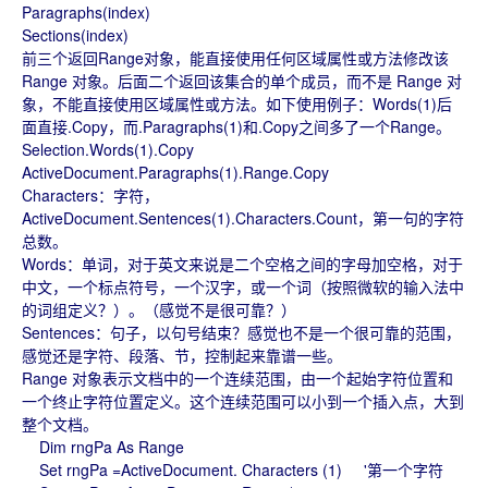
Paragraphs(index)
Sections(index)
前三个返回Range对象，能直接使用任何区域属性或方法修改该
Range 对象。后面二个返回该集合的单个成员，而不是 Range 对
象，不能直接使用区域属性或方法。如下使用例子：Words(1)后
面直接.Copy，而.Paragraphs(1)和.Copy之间多了一个Range。
Selection.Words(1).Copy
ActiveDocument.Paragraphs(1).Range.Copy
Characters：字符，
ActiveDocument.Sentences(1).Characters.Count，第一句的字符
总数。
Words：单词，对于英文来说是二个空格之间的字母加空格，对于
中文，一个标点符号，一个汉字，或一个词（按照微软的输入法中
的词组定义？）。（感觉不是很可靠？）
Sentences：句子，以句号结束？感觉也不是一个很可靠的范围，
感觉还是字符、段落、节，控制起来靠谱一些。
Range 对象表示文档中的一个连续范围，由一个起始字符位置和
一个终止字符位置定义。这个连续范围可以小到一个插入点，大到
整个文档。
Dim rngPa As Range
Set rngPa =ActiveDocument. Characters (1) '第一个字符