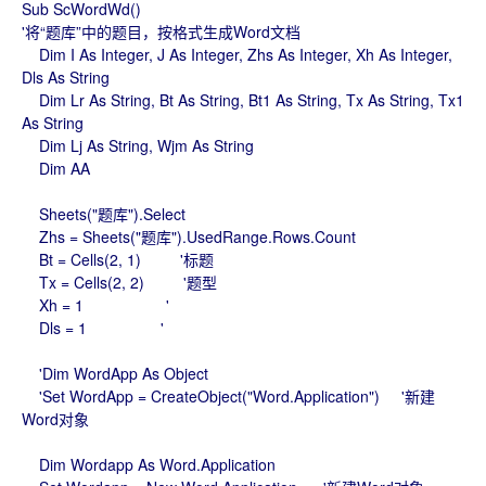
Sub ScWordWd()
'将“题库”中的题目，按格式生成Word文档
Dim I As Integer, J As Integer, Zhs As Integer, Xh As Integer,
Dls As String
Dim Lr As String, Bt As String, Bt1 As String, Tx As String, Tx1
As String
Dim Lj As String, Wjm As String
Dim AA
Sheets("题库").Select
Zhs = Sheets("题库").UsedRange.Rows.Count
Bt = Cells(2, 1) '标题
Tx = Cells(2, 2) '题型
Xh = 1 '
Dls = 1 '
'Dim WordApp As Object
'Set WordApp = CreateObject("Word.Application") '新建
Word对象
Dim Wordapp As Word.Application