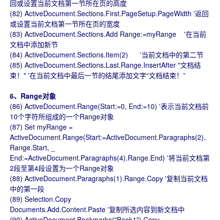
回或设置当前文档第一节所在页的高度
(82) ActiveDocument.Sections.First.PageSetup.PageWidth '返回
或设置当前文档第一节所在页的宽度
(83) ActiveDocument.Sections.Add Range:=myRange '在当前
文档中添加新节
(84) ActiveDocument.Sections.Item(2) '当前文档中的第二节
(85) ActiveDocument.Sections.Last.Range.InsertAfter "文档结
束！" '在当前文档中最后一节的结尾添加文字“文档结束！”
6、Range对象
(86) ActiveDocument.Range(Start:=0, End:=10) '表示当前文档前
10个字符所组成的一个Range对象
(87) Set myRange =
ActiveDocument.Range(Start:=ActiveDocument.Paragraphs(2).
Range.Start, _
End:=ActiveDocument.Paragraphs(4).Range.End) '将当前文档第
2段至第4段设置为一个Range对象
(88) ActiveDocument.Paragraphs(1).Range.Copy '复制当前文档
中的第一段
(89) Selection.Copy
Documents.Add.Content.Paste '复制所选内容到新文档中
(90) ActiveDocument.Bookmarks("Book1").Copy