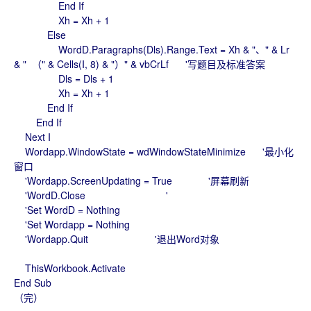
End If
Xh = Xh + 1
Else
WordD.Paragraphs(Dls).Range.Text = Xh & "、" & Lr
& " （" & Cells(I, 8) & "）" & vbCrLf '写题目及标准答案
Dls = Dls + 1
Xh = Xh + 1
End If
End If
Next I
Wordapp.WindowState = wdWindowStateMinimize '最小化
窗口
'Wordapp.ScreenUpdating = True '屏幕刷新
'WordD.Close '
'Set WordD = Nothing
'Set Wordapp = Nothing
'Wordapp.Quit '退出Word对象
ThisWorkbook.Activate
End Sub
（完）