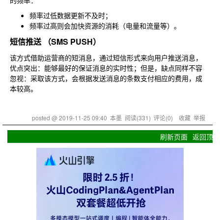
的频率：
频率过低数据更新不及时；
频率过高则会加快资源的消耗（电量和流量等）。
短信推送 （SMS PUSH）
该方式借助运营商的短消息，通过短信形式来向用户推送消息，
优点突出：能够最好的保证消息的实时性；但是，缺点同样不容
忽视：采取该方式，会根据发送消息的条数支付相应的费用，成
本较高。
posted @
2019-11-25 09:40
本墨
阅读(
331
) 评论(
0
)
收藏
举报
刷新页面
返回顶部