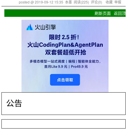
posted @
2019-09-12 15:35
本墨
阅读(
225
) 评论(
0
)
收藏
举报
刷新页面
返回顶部
公告