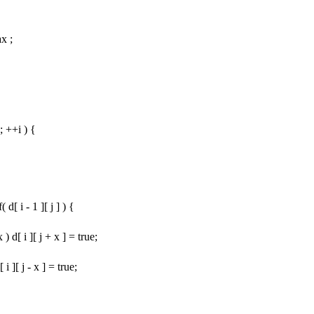
x ;
 ; ++i ) {
 d[ i - 1 ][ j ] ) {
) d[ i ][ j + x ] = true;
i ][ j - x ] = true;