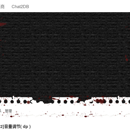
助商
Chat2DB
系
管理
12]音量调节( dp )