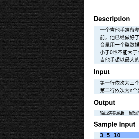
Description
一个吉他手准备
前，他已经做好
音量用一个整数描述
小于0也不能大于m
吉他手想以最大
Input
第一行依次为三个整数：n
第二行依次为n个整数：
Output
输出演奏最后一首歌的
Sample Input
3 5 10     