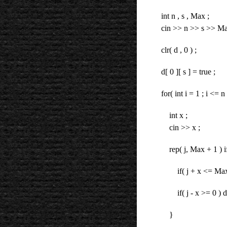
int n , s , Max ;
cin >> n >> s >> Ma
clr( d , 0 ) ;
d[ 0 ][ s ] = true ;
for( int i = 1 ; i <= n
int x ;
cin >> x ;
rep( j, Max + 1 ) if(
if( j + x <= Max 
if( j - x >= 0 ) d[ 
}