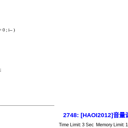
 0 ; i-- )
;
------------------------------------------------
2748: [HAOI2012]音
Time Limit:
3 Sec
Memory Limit: