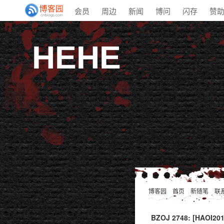
会员
周边
新闻
博问
闪存
赞
HEHE
博客园
首页
新随笔
联
BZOJ 2748: [HAOI20