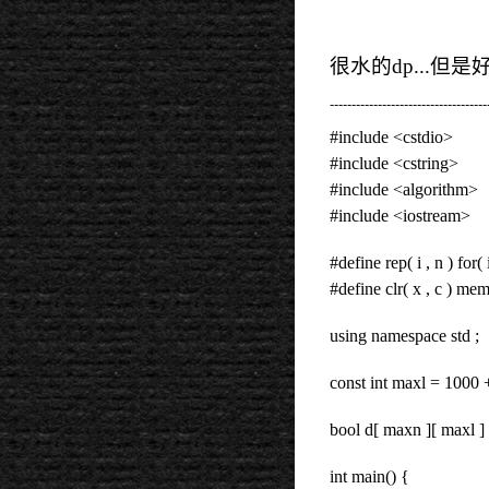
很水的dp...但
------------------------------------
#include <cstdio>
#include <cstring>
#include <algorithm>
#include <iostream>
#define rep( i , n ) for( 
#define clr( x , c ) mems
using namespace std ;
const int maxl = 1000 
bool d[ maxn ][ maxl ] 
int main() {