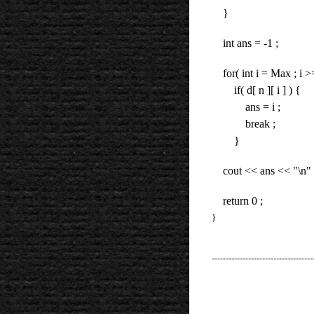
}
int ans = -1 ;
for( int i = Max ; i >=
if( d[ n ][ i ] ) {
ans = i ;
break ;
}
cout << ans << "\n" 
return 0 ;
}
------------------------------------