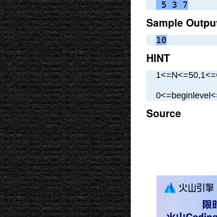
 5 3 7
Sample Outpu
10
HINT
1<=N<=50,1<=C
0<=beginlevel<
Source