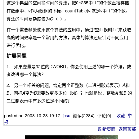
这是个典型的空间换时间的算法，把0~255中“1
的个数直接存储
”
在数组中，
v
作为数组的下标，countTable[
v
]就是
v
中“1
的个数。
”
算法的时间复杂度仅为
O
（1）。
在一个需要频繁使用这个算法的应用中，通过“空间换时间”来获取
高的时间效率是一个常用的方法，具体的算法还应针对不同应用
进行优化。
扩展问题
1. 如果变量是32位的DWORD，你会使用上述的哪一个算法，或
者改进哪一个算法？
2. 另一个相关的问题，给定两个正整数（二进制形式表示）
A
和
B
，问把
A
变为
B
需要改变多少位（bit）？也就是说，整数
A
和
B
的
二进制表示中有多少位是不同的？
posted on
2008-10-28 19:17
jcsu
阅读(
2284
) 评论(
0
)
收藏
举
报
刷新页面
返回顶部