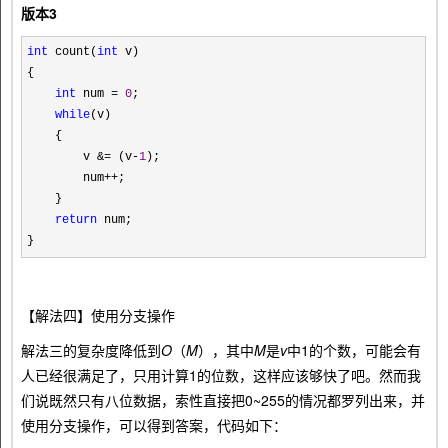
版本3
int
count(
int
v)
{
int
num
=
0
;
while
(v)
{
v
&=
(v
-
1
);
num
++
;
}
return
num;
}
【解法四】使用分支操作
解法三的复杂度降低到
O
（
M
），其中
M
是
v
中1的个数，可能会有
人已经很满足了，只用计算1的位数，这样应该够快了吧。然而我
们说既然只有八位数据，索性直接把0~255的情况都罗列出来，并
使用分支操作，可以得到答案，代码如下：