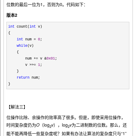
位数的最后一位为1，否则为0。代码如下：
版本2
int
count(
int
v)
{
int
num
=
0
;
while
(v)
{
num
+=
v
&
0x01
;
v
>>=
1
;
}
return
num;
}
【解法三】
位操作比除、余操作的效率高了很多。但是，即使采用位操作，
时间复杂度仍为
O
（log
v
），log
v
为二进制数的位数。那么，还
2
2
能不能再降低一些复杂度呢？如果有办法让算法的复杂度只与“1”