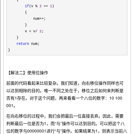
{
if
(v
%
2
==
1
)
{
num
++
;
}
v
=
v
/
2
;
}
return
num;
}
【解法二】使用位操作
前面的代码看起来比较复杂。我们知道，向右移位操作同样也可
以达到相除的目的。唯一不同之处在于，移位之后如何来判断是
否有1存在。对于这个问题，再来看看一个八位的数字：10 100
001。
在向右移位的过程中，我们会把最后一位直接丢弃。因此，需要
判断最后一位是否为1，而“与”操作可以达到目的。可以把这个八
位的数字与00000001进行“与”操作。如果结果为1，则表示当前八