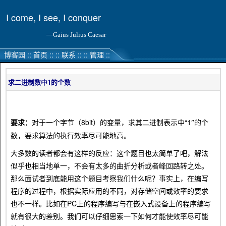
I come, I see, I conquer
—Gaius Julius Caesar
博客园
::
首页
::
::
联系
::
::
管理
::
求二进制数中1的个数
要求：
对于一个字节（8bit）的变量，求其二进制表示中“1
的个
”
数，要求算法的执行效率尽可能地高。
大多数的读者都会有这样的反应：这个题目也太简单了吧，解法
似乎也相当地单一，不会有太多的曲折分析或者峰回路转之处。
那么面试者到底能用这个题目考察我们什么呢？事实上，在编写
程序的过程中，根据实际应用的不同，对存储空间或效率的要求
也不一样。比如在PC上的程序编写与在嵌入式设备上的程序编写
就有很大的差别。我们可以仔细思索一下如何才能使效率尽可能