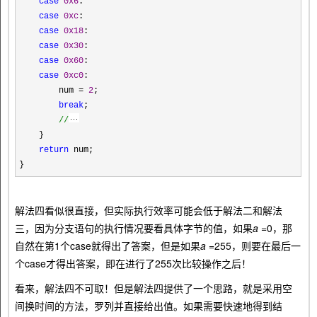
case
0x6
:
case
0xc
:
case
0x18
:
case
0x30
:
case
0x60
:
case
0xc0
:
num
=
2
;
break
;
//
}
return
num;
}
解法四看似很直接，但实际执行效率可能会低于解法二和解法
三，因为分支语句的执行情况要看具体字节的值，如果
a
=0，那
自然在第1个case就得出了答案，但是如果
a
=255，则要在最后一
个case才得出答案，即在进行了255次比较操作之后！
看来，解法四不可取！但是解法四提供了一个思路，就是采用空
间换时间的方法，罗列并直接给出值。如果需要快速地得到结