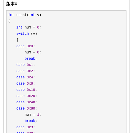
版本4
int
count(
int
v)
{
int
num
=
0
;
switch
(v)
{
case
0x0
:
num
=
0
;
break
;
case
0x1
:
case
0x2
:
case
0x4
:
case
0x8
:
case
0x10
:
case
0x20
:
case
0x40
:
case
0x80
:
num
=
1
;
break
;
case
0x3
: