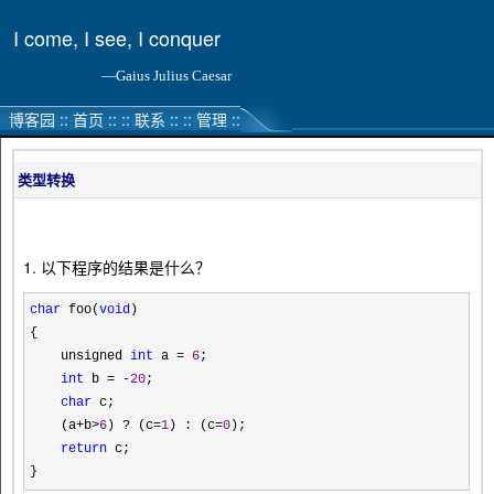
I come, I see, I conquer
—Gaius Julius Caesar
博客园
::
首页
::
::
联系
::
::
管理
::
类型转换
1. 以下程序的结果是什么？
char
foo(
void
)
{
unsigned
int
a
=
6
;
int
b
=
-
20
;
char
c;
(a
+
b
>
6
)
?
(c
=
1
) : (c
=
0
);
return
c;
}