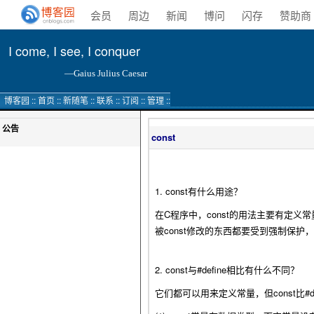
会员
周边
新闻
博问
闪存
赞助商
I come, I see, I conquer
—Gaius Julius Caesar
博客园
::
首页
::
新随笔
::
联系
::
订阅
::
管理
::
公告
const
1. const有什么用途？
在C程序中，const的用法主要有定
被const修改的东西都要受到强制保
2. const与#define相比有什么不同？
它们都可以用来定义常量，但const比#d