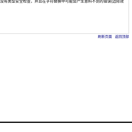
换，没有类型安全检查，并且在字符替换中可能会产生意料不到的错误(边际效
刷新页面
返回顶部