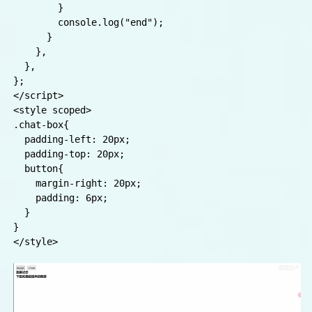
        console.log("error", e);

      };

    },

    endConnectHandler() {

      if(this.eventSource){

        this.connectStatus = false

        this.eventSource.close();

        if(this.eventSource.readyState === 2) {

          // sseObj.readyState === EventSource.C
          console.log('2连接已经关闭。',this.eventSource,
        }

        console.log("end");

      }

    },

  },

};

</script>

<style scoped>

.chat-box{

  padding-left: 20px;

  padding-top: 20px;
