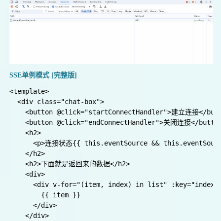
    margin-right: 20px;

    padding: 6px;

  }

}

SSE单例模式 [完整版]
<template>

  <div class="chat-box">

    <button @click="startConnectHandler">建立连接</butt