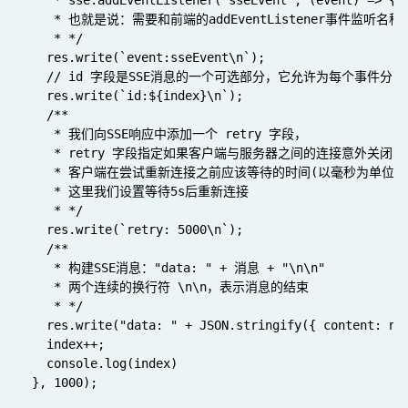
     * sse.addEventListener("sseEvent", (event) => { }
     * 也就是说：需要和前端的addEventListener事件监听名称
     * */ 

    res.write(`event:sseEvent\n`);

    // id 字段是SSE消息的一个可选部分，它允许为每个事件分
    res.write(`id:${index}\n`);

    /**

     * 我们向SSE响应中添加一个 retry 字段，

     * retry 字段指定如果客户端与服务器之间的连接意外关闭，

     * 客户端在尝试重新连接之前应该等待的时间(以毫秒为单位)

     * 这里我们设置等待5s后重新连接

     * */ 

    res.write(`retry: 5000\n`);

    /**

     * 构建SSE消息："data: " + 消息 + "\n\n"

     * 两个连续的换行符 \n\n，表示消息的结束

     * */ 

    res.write("data: " + JSON.stringify({ content: new
    index++;

    console.log(index)

  }, 1000);
