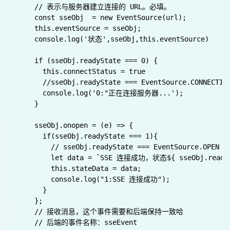
      stateData: null,

      list: [],

      connectStatus:false,

    };

  },

  created() {},

  methods: {

    startConnectHandler() {

      let url = "http://127.0.0.1:3000/sse/ai/ques
      // 表示与服务器建立连接的 URL。必填。

      const sseObj  = new EventSource(url);

      this.eventSource = sseObj;

      console.log('状态',sseObj,this.eventSource)

      if (sseObj.readyState === 0) {

        this.connectStatus = true

        //sseObj.readyState === EventSource.CON
        console.log('0:"正在连接服务器...');

      } 
