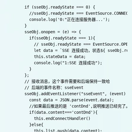
  },

  created() {},

  methods: {

    startConnectHandler() {

      let url = "http://127.0.0.1:3000/sse/ai/ques
      if(!this.eventSource){

        // 表示与服务器建立连接的 URL。必填。

        const sseObj  = new EventSource(url);

        this.eventSource = sseObj;

        console.log('状态',sseObj,this.eventSource)

        if (sseObj.readyState === 0) {

          //sseObj.readyState === EventSource.CO
          console.log('0:"正在连接服务器...');

        } 

        sseObj.onopen = (e) => {

          if(sseObj.readyState === 1){

            // sseObj.readyState === EventSource.
            let data = `SSE 连接成功，状态${ sseObj.read
            this.stateData = data;

            console.log("1:SSE 连接成功");

          }
