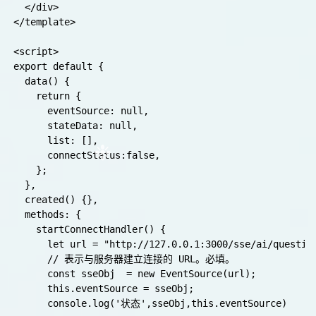
  </div>

</template>

<script>

export default {

  data() {

    return {

      eventSource: null,

      stateData: null,

      list: [],

      connectStatus:false,

    };

  },

  created() {},

  methods: {

    startConnectHandler() {

      let url = "http://127.0.0.1:3000/sse/ai/ques
      // 表示与服务器建立连接的 URL。必填。

      const sseObj  = new EventSource(url);

      this.eventSource = sseObj;

      console.log('状态',sseObj,this.eventSource)
