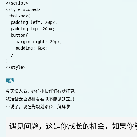
        if(this.eventSource.readyState === 2) {

          // sseObj.readyState === EventSource.C
          console.log('2连接已经关闭。',this.eventSource,
          this.eventSource = null

        }

        console.log("end");

      }

    },

  },

};

</script>

<style scoped>

.chat-box{

  padding-left: 20px;

  padding-top: 20px;

  button{

    margin-right: 20px;

    padding: 6px;

  }

}
