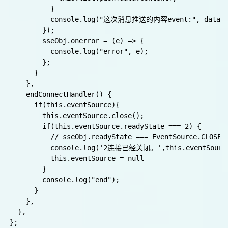
        };

        // 接收消息，这个事件需要和后端保持一致哈

        // 后端的事件名称：sseEvent

        sseObj.addEventListener("sseEvent", (event) =>
          const data = JSON.parse(event.data);

          //如果最后推送的是 'contDnd',说明推送已经完了
          if(data.content==='contDnd'){

            this.endConnectHandler()

          }else{

            this.list.push(data.content);

          }

          console.log("这次消息推送的内容event:", data.co
        });

        sseObj.onerror = (e) => {

          console.log("error", e);

        };

      }

    },

    endConnectHandler() {

      if(this.eventSource){

        this.eventSource.close();
