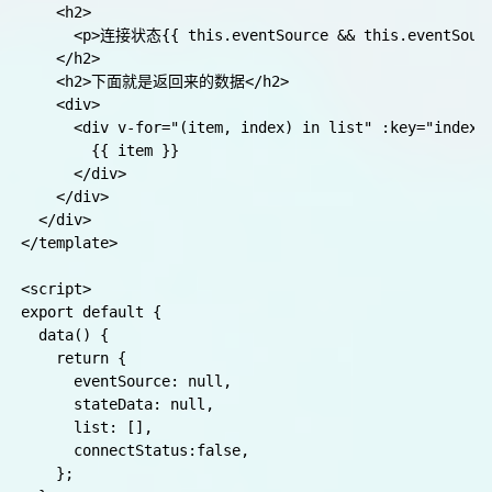
解决办法:
1.创建连接后给创建按钮禁用。
2.使用单例模式
避免多次重复连接:创建连接后给按钮禁用
<template>

  <div class="chat-box">

    <button @click="startConnectHandler" :disabled="
    <button @click="endConnectHandler">关闭连接</button
    <h2>

      <p>连接状态{{ this.eventSource && this.eventSource
    </h2>

    <h2>下面就是返回来的数据</h2>

    <div>

      <div v-for="(item, index) in list" :key="index">
        {{ item }}

      </div>

    </div>

  </div>

</template>
