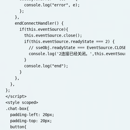
        console.log("error", e);

      };

    },

    endConnectHandler() {

      if(this.eventSource){

        this.eventSource.close();

        if(this.eventSource.readyState === 2) {

          // sseObj.readyState === EventSource.C
          console.log('2连接已经关闭。',this.eventSource,
        }

        console.log("end");

      }

    },

  },

};

</script>

<style scoped>

.chat-box{

  padding-left: 20px;

  padding-top: 20px;

  button{
