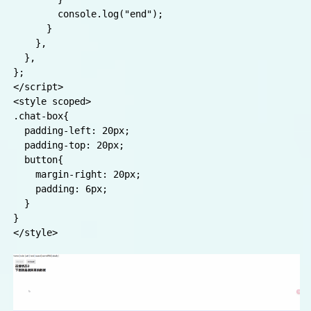
        console.log("error", e);

      };

    },

    endConnectHandler() {

      if(this.eventSource){

        this.connectStatus = false

        this.eventSource.close();

        if(this.eventSource.readyState === 2) {

          // sseObj.readyState === EventSource.C
          console.log('2连接已经关闭。',this.eventSource,
        }

        console.log("end");

      }

    },

  },

};

</script>

<style scoped>

.chat-box{

  padding-left: 20px;

  padding-top: 20px;

  button{
