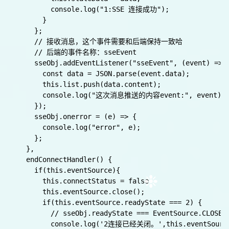
        this.connectStatus = true

        //sseObj.readyState === EventSource.CON
        console.log('0:"正在连接服务器...');

      } 

      sseObj.onopen = (e) => {

        if(sseObj.readyState === 1){

          // sseObj.readyState === EventSource.OP
          let data = `SSE 连接成功，状态${ sseObj.readyS
          this.stateData = data;

          console.log("1:SSE 连接成功");

        }

      };

      // 接收消息，这个事件需要和后端保持一致哈

      // 后端的事件名称：sseEvent

      sseObj.addEventListener("sseEvent", (event) => {
        const data = JSON.parse(event.data);

        this.list.push(data.content);

        console.log("这次消息推送的内容event:", event);

      });

      sseObj.onerror = (e) => {
