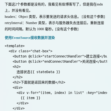
下面这2个参数都是没有的，我看见有些博客写了，但是我在mdn
上，并没有看见。
headers：Object 类型，表示要发送的请求头信息。 [没有这个参数]
❉
retryInterval：Number 类型，表示与服务器失去连接后，重新连接
的时间间隔。默认为 1000 毫秒。[没有这个参数]
使用EventSource接收数据并渲染
<template>

  <div class="chat-box">

    <button @click="startConnectHandler">建立连接</butt
    <button @click="endConnectHandler">关闭连接</button
    <h2>

❉
      连接状态{{ stateData }}

    </h2>

    <h2>下面就是返回来的数据</h2>

    <div>

      <div v-for="(item, index) in list" :key="index">
        {{ item }}

      </div>

    </div>
