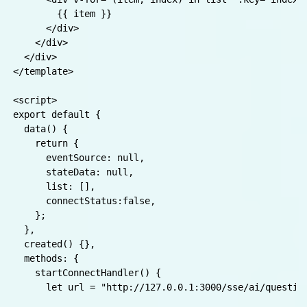
<template>

❉
  <div class="chat-box">

    <button @click="startConnectHandler" :disabled="
    <button @click="endConnectHandler">关闭连接</button
    <h2>

      <p>连接状态{{ this.eventSource && this.eventSource
    </h2>

    <h2>下面就是返回来的数据</h2>

    <div>

      <div v-for="(item, index) in list" :key="index">
        {{ item }}

      </div>

    </div>

❉
  </div>

</template>

<script>

export default {

  data() {

    return {

      eventSource: null,
