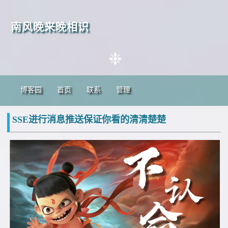
❉
❉
南风晚来晚相识
❉
博客园
首页
联系
管理
SSE进行消息推送保证你看的清清楚楚