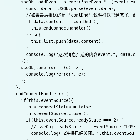
      sseObj.onopen = (e) => {

        if(sseObj.readyState === 1){

          // sseObj.readyState === EventSource.OP
          let data = `SSE 连接成功，状态${ sseObj.readyS
          this.stateData = data;

          console.log("1:SSE 连接成功");

        }

      };

      // 接收消息，这个事件需要和后端保持一致哈

      // 后端的事件名称：sseEvent

      sseObj.addEventListener("sseEvent", (event) => {
        const data = JSON.parse(event.data);

        //如果最后推送的是 'contDnd',说明推送已经完了。此
        if(data.content==='contDnd'){

          this.endConnectHandler()

        }else{

          this.list.push(data.content);

        }

        console.log("这次消息推送的内容event:", data.cont
      });

      sseObj.onerror = (e) => {
