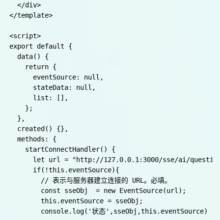
    <button @click="endConnectHandler">关闭连接</button
    <h2>

      <p>连接状态{{ this.eventSource && this.eventSource
    </h2>

    <h2>下面就是返回来的数据</h2>

    <div>

      <div v-for="(item, index) in list" :key="index">
        {{ item }}

      </div>

    </div>

  </div>

</template>

❉
<script>

export default {

❉
  data() {

    return {

      eventSource: null,

      stateData: null,

      list: [],

    };
