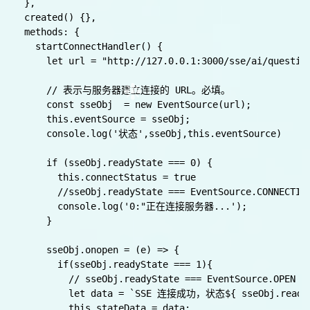
<script>

export default {

  data() {

    return {

      eventSource: null,

      stateData: null,

      list: [],

      connectStatus:false,

    };

  },

❉
  created() {},

  methods: {

    startConnectHandler() {

      let url = "http://127.0.0.1:3000/sse/ai/ques
      // 表示与服务器建立连接的 URL。必填。

      const sseObj  = new EventSource(url);

      this.eventSource = sseObj;

      console.log('状态',sseObj,this.eventSource)

      if (sseObj.readyState === 0) {
