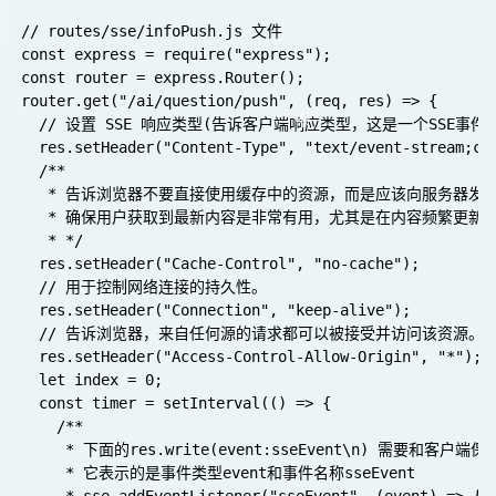
// routes/sse/infoPush.js 文件

const express = require("express");

const router = express.Router();

router.get("/ai/question/push", (req, res) => {

  // 设置 SSE 响应类型(告诉客户端响应类型，这是一个SSE事件流
  res.setHeader("Content-Type", "text/event-stream;cha
  /**

   * 告诉浏览器不要直接使用缓存中的资源，而是应该向服务器发
   * 确保用户获取到最新内容是非常有用，尤其是在内容频繁更新的W
   * */ 

  res.setHeader("Cache-Control", "no-cache");

  // 用于控制网络连接的持久性。

  res.setHeader("Connection", "keep-alive");

  // 告诉浏览器，来自任何源的请求都可以被接受并访问该资源。可
  res.setHeader("Access-Control-Allow-Origin", "*");

  let index = 0;

  const timer = setInterval(() => {

    /**

     * 下面的res.write(event:sseEvent\n) 需要和客户端保
     * 它表示的是事件类型event和事件名称sseEvent
