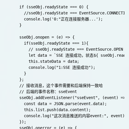
      if (sseObj.readyState === 0) {

        //sseObj.readyState === EventSource.CON
        console.log('0:"正在连接服务器...');

      } 

      sseObj.onopen = (e) => {

        if(sseObj.readyState === 1){

          // sseObj.readyState === EventSource.OP
          let data = `SSE 连接成功，状态${ sseObj.readyS
          this.stateData = data;

          console.log("1:SSE 连接成功");

        }

      };

      // 接收消息，这个事件需要和后端保持一致哈

      // 后端的事件名称：sseEvent

      sseObj.addEventListener("sseEvent", (event) => {
❉
        const data = JSON.parse(event.data);

        this.list.push(data.content);

        console.log("这次消息推送的内容event:", event);

      });

      sseObj.onerror = (e) => {
