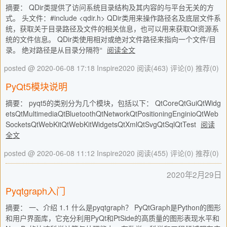
摘要： QDir类提供了访问系统目录结构及其内容的与平台无关的方
式。 头文件：#include <qdir.h> QDir类用来操作路径名及底层文件系
统，获取关于目录路径及文件的相关信息，也可以用来获取Qt资源系
统的文件信息。 QDir类使用相对或绝对文件路径来指向一个文件/目
录。 绝对路径是从目录分隔符“
阅读全文
posted @ 2020-06-08 17:18 Inspire2020
阅读(463)
评论(0)
推荐(0)
PyQt5模块说明
摘要： pyqt5的类别分为几个模块，包括以下： QtCoreQtGuiQtWidg
etsQtMultimediaQtBluetoothQtNetworkQtPositioningEnginioQtWeb
SocketsQtWebKitQtWebKitWidgetsQtXmlQtSvgQtSqlQtTest
阅读
全文
posted @ 2020-06-08 11:12 Inspire2020
阅读(455)
评论(0)
推荐(0)
2020年2月29日
Pyqtgraph入门
摘要： 一、介绍 1.1 什么是pyqtgraph？ PyQtGraph是Python的图形
和用户界面库，它充分利用PyQt和PtSide的高质量的图形表现水平和