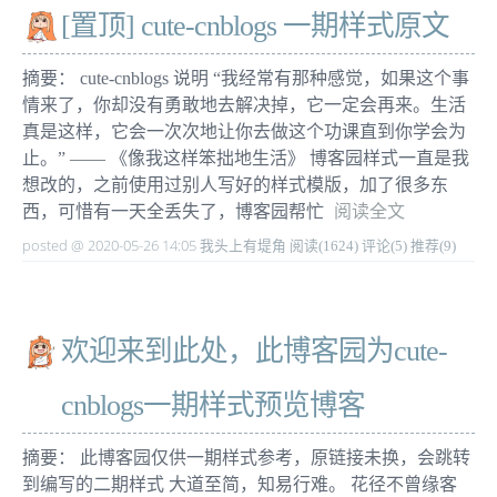
[置顶]
cute-cnblogs 一期样式原文
摘要： cute-cnblogs 说明 “我经常有那种感觉，如果这个事
情来了，你却没有勇敢地去解决掉，它一定会再来。生活
真是这样，它会一次次地让你去做这个功课直到你学会为
止。” —— 《像我这样笨拙地生活》 博客园样式一直是我
想改的，之前使用过别人写好的样式模版，加了很多东
西，可惜有一天全丢失了，博客园帮忙
阅读全文
posted @ 2020-05-26 14:05 我头上有堤角
阅读(1624)
评论(5)
推荐(9)
欢迎来到此处，此博客园为cute-
cnblogs一期样式预览博客
摘要： 此博客园仅供一期样式参考，原链接未换，会跳转
到编写的二期样式 大道至简，知易行难。 花径不曾缘客