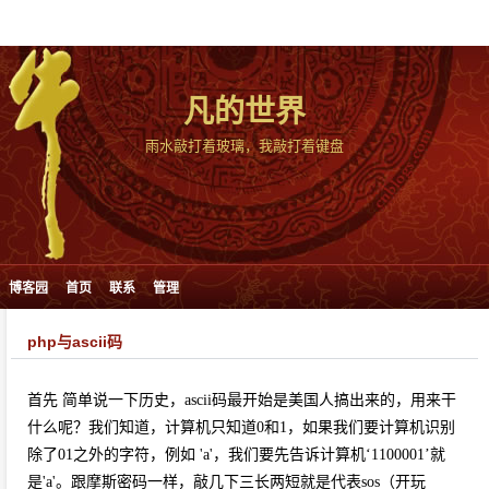
凡的世界
雨水敲打着玻璃，我敲打着键盘
博客园
首页
联系
管理
php与ascii码
首先 简单说一下历史，ascii码最开始是美国人搞出来的，用来干
什么呢？我们知道，计算机只知道0和1，如果我们要计算机识别
除了01之外的字符，例如 'a'，我们要先告诉计算机‘1100001’就
是'a'。跟摩斯密码一样，敲几下三长两短就是代表sos（开玩