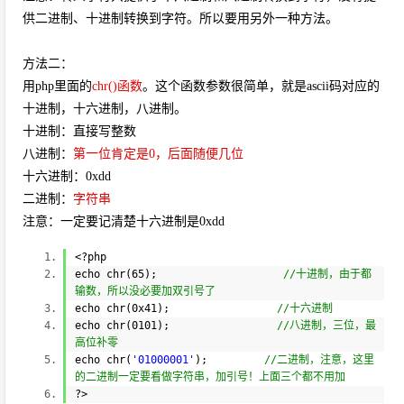
供二进制、十进制转换到字符。所以要用另外一种方法。
方法二：
用php里面的
chr()函数
。这个函数参数很简单，就是ascii码对应的
十进制，十六进制，八进制。
十进制：直接写整数
八进制：
第一位肯定是0，后面随便几位
十六进制：0xdd
二进制：
字符串
注意：一定要记清楚十六进制是0xdd
<?php
echo
chr
(65);
//十进制，由于都
输数，所以没必要加双引号了
echo
chr
(0x41);
//十六进制
echo
chr
(0101);
//八进制，三位，最
高位补零
echo
chr
(
'01000001'
);
//二进制，注意，这里
的二进制一定要看做字符串，加引号！上面三个都不用加
?>