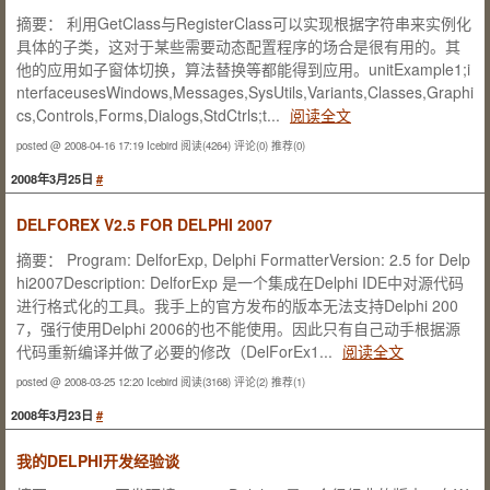
摘要： 利用GetClass与RegisterClass可以实现根据字符串来实例化
具体的子类，这对于某些需要动态配置程序的场合是很有用的。其
他的应用如子窗体切换，算法替换等都能得到应用。unitExample1;i
nterfaceusesWindows,Messages,SysUtils,Variants,Classes,Graphi
cs,Controls,Forms,Dialogs,StdCtrls;t...
阅读全文
posted @ 2008-04-16 17:19 Icebird
阅读(4264)
评论(0)
推荐(0)
2008年3月25日
#
DELFOREX V2.5 FOR DELPHI 2007
摘要： Program: DelforExp, Delphi FormatterVersion: 2.5 for Delp
hi2007Description: DelforExp 是一个集成在Delphi IDE中对源代码
进行格式化的工具。我手上的官方发布的版本无法支持Delphi 200
7，强行使用Delphi 2006的也不能使用。因此只有自己动手根据源
代码重新编译并做了必要的修改（DelForEx1...
阅读全文
posted @ 2008-03-25 12:20 Icebird
阅读(3168)
评论(2)
推荐(1)
2008年3月23日
#
我的DELPHI开发经验谈