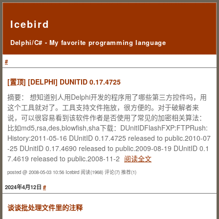
Icebird
Delphi/C# - My favorite programming language
#
[置顶]
[DELPHI] DUNITID 0.17.4725
摘要： 想知道别人用Delphi开发的程序用了哪些第三方控件吗，用
这个工具就对了。工具支持文件拖放，很方便的。对于破解者来
说，可以很容易看到该软件作者是否使用了常见的加密相关算法：
比如md5,rsa,des,blowfish,sha下载：DUnitIDFlashFXP:FTPRush:
History:2011-05-16 DUnitID 0.17.4725 released to public.2010-07
-25 DUnitID 0.17.4690 released to public.2009-08-19 DUnitID 0.1
7.4619 released to public.2008-11-2
阅读全文
posted @ 2008-05-03 10:56 Icebird
阅读(1968)
评论(7)
推荐(1)
2024年4月12日
#
谈谈批处理文件里的注释