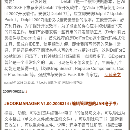
摘要： -------- 开发环境 -------- Delphi 7是一个很经典的版本，在Wi
n2000/XP下推荐安装Delphi 7来开发软件，在Vista下推荐使用Delp
hi 2007开发软件。安装好Delphi 7后，应立即安装Delphi 7 Update
Pack 1，Delphi 2007则建议尽量安装最新的版本。工欲善其事，必
先利其器，为了提升开发效率，为了能更加得心应手的处理接下来
的开发工作，我们有必要安装一些有用的开发辅助工具（Delphi将此
类插件以Expert命名）。首先推荐的是DelForExp这个源代码格式化
工具，集成在IDE里，使用相当方便。即使我所写代码的风格非常
好，但是还是免不了阅读某些人写的乱七八糟的代码，这时DelForE
xp就能派上用场了，1秒钟就能让代码能看上去顺眼多了。GExperts
曾经是一个非常出名的工具，可现在都不怎么更新了，里面有几个
功能还是值得一用，比如Grep Search, Replace Components, Cod
e Proofreader等。强烈推荐安装CnPack IDE 专家包，
阅读全文
posted @ 2008-03-23 22:17 Icebird
阅读(7415)
评论(14)
推荐(2)
2008年3月22日
#
JBOOKMANAGER V1.00.2008314 (编辑管理您的JAR电子书)
摘要： 功能：可以浏览并编辑Jar电子书的信息与文本，可以导出为
文本格式（单文本文件或zip压缩文件），可以删除电子书（删除到
回收站），可以重命名文件。说明：程序不读写注册表，根据需要