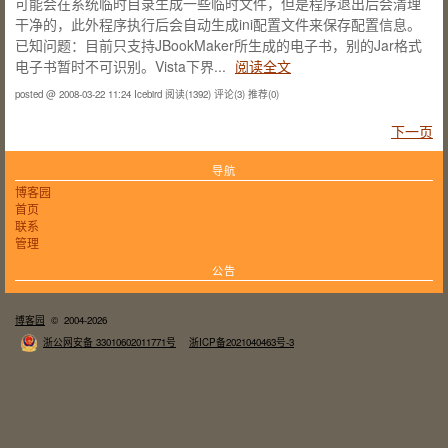
可能会在系统临时目录生成一些临时文件，但是程序退出后会清理
干净的，此外程序执行后会自动生成ini配置文件来保存配置信息。
已知问题：目前只支持JBookMaker所生成的电子书，别的Jar格式
电子书暂时不可识别。Vista下界...
阅读全文
posted @ 2008-03-22 11:24 Icebird
阅读(1392)
评论(3)
推荐(0)
下一页
导航
博客园
首页
联系
管理
公告
博客园
© 2004-2026
浙公网安备 33010602011771号
浙ICP备2021040463号-3