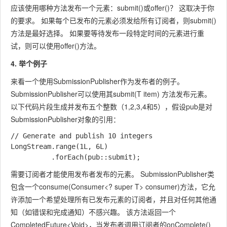
应该使用哪种方法发布一个元素：
submit()
或
offer()
？ 这取决于你
的要求。 如果每个已发布的元素必须发给所有订阅者，则
submit()
方法是最好选择。 如果要等待发布一段特定时间的元素进行重
试，则可以使用
offer()
方法。
4. 举个例子
来看一个使用
SubmissionPublisher
作为发布者的例子。
SubmissionPublisher
可以使用其
submit(T item)
方法发布元素。
以下代码片段生成并发布五个整数（1,2,3,4和5），假设
pub
是对
SubmissionPublisher
对象的引用：
// Generate and publish 10 integers

LongStream.range(1L, 6L)

需要订阅者才能使用发布者发布的元素。
SubmissionPublisher
类
包含一个
consume(Consumer<? super T> consumer)
方法，它允
许添加一个希望处理所有已发布元素的订阅者，并且对任何其他通
知（如错误和完成通知）不感兴趣。 该方法返回一个
CompletedFuture<Void>
，当发布者调用订阅者的
onComplete()