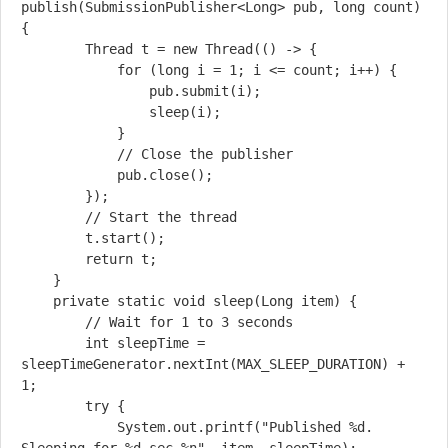
publish(SubmissionPublisher<Long> pub, long count) 
{

        Thread t = new Thread(() -> {

            for (long i = 1; i <= count; i++) {

                pub.submit(i);

                sleep(i);

            }

            // Close the publisher

            pub.close();

        });

        // Start the thread

        t.start();

        return t;

    }

    private static void sleep(Long item) {

        // Wait for 1 to 3 seconds

        int sleepTime = 
sleepTimeGenerator.nextInt(MAX_SLEEP_DURATION) + 
1;

        try {

            System.out.printf("Published %d. 