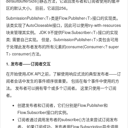
defaultBufferSize()
静态方法，它返回发布者和订阅者使用的缓冲
区的默认大小。 目前，它返回256。
SubmissionPublisher<T>
类是
Flow.Publisher<T>
接口的实现类。
该类实现了
AutoCloseable
接口，因此可以使用try-with-resources
块来管理其实例。 JDK 9不提供
Flow.Subscriber<T>
接口的实现
类; 需要自己实现。 但是，
SubmissionPublisher<T>
类包含可用
于处理此发布者发布的所有元素的
consume(Consumer<? super
T> consumer)
方法。
1. 发布者——订阅者交互
在开始使用JDK API之前，了解使用响应式流的典型发布者——订
阅者会话中发生的事件顺序很重要。 包括在每个事件中使用的方
法。 发布者可以拥有零个或多个订阅者。 这里只使用一个订阅
者。
创建发布者和订阅者，它们分别是
Flow.Publisher
和
Flow.Subscriber
接口的实例。
订阅者通过调用发布者的
subscribe()
方法来尝试订阅发布
者。 如果订阅成功，发布者用
Flow.Subscription
异步调用