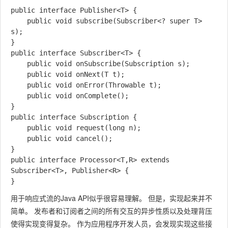
public interface Publisher<T> {

    public void subscribe(Subscriber<? super T> 
s);

}

public interface Subscriber<T> {

    public void onSubscribe(Subscription s);

    public void onNext(T t);

    public void onError(Throwable t);

    public void onComplete();

}

public interface Subscription {

    public void request(long n);

    public void cancel();

}

public interface Processor<T,R> extends 
Subscriber<T>, Publisher<R> {

用于响应式流的Java API似乎很容易理解。 但是，实现起来并不
简单。 发布者和订阅者之间的所有交互的异步性质以及处理背压
使得实现变得复杂。 作为应用程序开发人员，会发现实现这些接