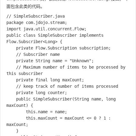
面包含此类的代码。
// SimpleSubscriber.java

package com.jdojo.stream;

import java.util.concurrent.Flow;

public class SimpleSubscriber implements 
Flow.Subscriber<Long> {    

    private Flow.Subscription subscription;

    // Subscriber name

    private String name = "Unknown";

    // Maximum number of items to be processed by 
this subscriber

    private final long maxCount;

    // keep track of number of items processed

    private long counter;

    public SimpleSubscriber(String name, long 
maxCount) {

        this.name = name;

        this.maxCount = maxCount <= 0 ? 1 : 
maxCount;

    }
