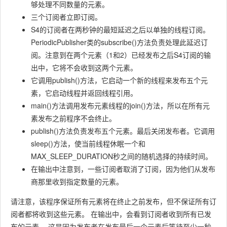
够处理不同数量的元素。
三个订阅者立即订阅。
S4
的订阅者在两秒钟的最短延迟之后以单独的线程订阅。
PeriodicPublisher
类的
subscribe()
方法负责处理此延迟订
阅。注意到在两个元素（1和2）已经发布之后
S4
订阅的输
出中，它将不会收到这两个元素。
它调用
publish()
方法，它启动一个新的线程来发布五个元
素，它启动线程并返回线程引用。
main()
方法调用发布元素线程的
join()
方法，所以在所有元
素发布之前程序不会终止。
publish()
方法负责发布五个元素。最后关闭发布者。它调用
sleep()
方法，使当前线程休眠一个和
MAX_SLEEP_DURATION
秒之间的随机选择的持续时间。
在输出中注意到，一些订阅者取消了订阅，因为他们从发布
商那里收到指定数量的元素。
请注意，该程序保证所有元素将在终止之前发布，但不保证所有订
阅者都将收到这些元素。 在输出中，会看到订阅者收到所有已发
布的元素。 这是因为发布者在发布最后一个元素后等待至少一秒