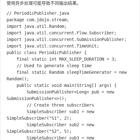
使用异步处理可能导致不同输出结果。
// PeriodicPublisher.java

package com.jdojo.stream;

import java.util.Random;

import java.util.concurrent.Flow.Subscriber;

import java.util.concurrent.SubmissionPublisher;

import java.util.concurrent.TimeUnit;

public class PeriodicPublisher {

    final static int MAX_SLEEP_DURATION = 3;

    // Used to generate sleep time

    final static Random sleepTimeGenerator = new 
Random();

    public static void main(String[] args) {

        SubmissionPublisher<Long> pub = new 
SubmissionPublisher<>();

        // Create three subscribers

        SimpleSubscriber sub1 = new 
SimpleSubscriber("S1", 2);

        SimpleSubscriber sub2 = new 
SimpleSubscriber("S2", 5);

        SimpleSubscriber sub3 = new 