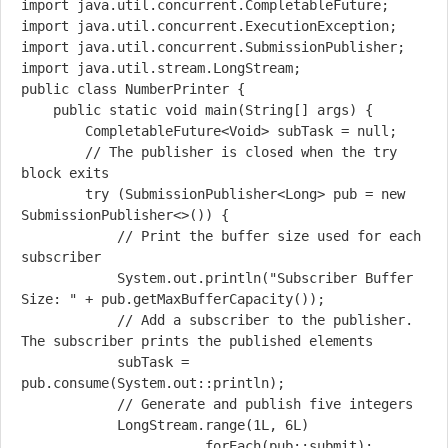
import java.util.concurrent.CompletableFuture;

import java.util.concurrent.ExecutionException;

import java.util.concurrent.SubmissionPublisher;

import java.util.stream.LongStream;

public class NumberPrinter {

    public static void main(String[] args) {        

        CompletableFuture<Void> subTask = null;

        // The publisher is closed when the try 
block exits

        try (SubmissionPublisher<Long> pub = new 
SubmissionPublisher<>()) {

            // Print the buffer size used for each 
subscriber

            System.out.println("Subscriber Buffer 
Size: " + pub.getMaxBufferCapacity());

            // Add a subscriber to the publisher. 
The subscriber prints the published elements

            subTask = 
pub.consume(System.out::println);

            // Generate and publish five integers

            LongStream.range(1L, 6L)

                      .forEach(pub::submit);
