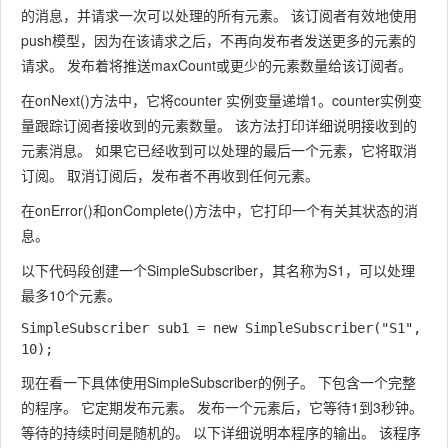
的消息，并请求一次可以处理的所有元素。 该订阅者有效地使用
push模型，因为在该请求之后，不再向发布者发送更多的元素的
请求。 发布着将推送
maxCount
或更少的元素数量给该订阅者。
在
onNext()
方法中，它将
counter
实例变量递增1。
counter
实例变
量跟踪订阅者接收到的元素数量。 该方法打印详细说明接收到的
元素消息。 如果它已经收到可以处理的最后一个元素，它将取消
订阅。 取消订阅后，发布者不再收到任何元素。
在
onError()
和
onComplete()
方法中，它打印一个有关其状态的消
息。
以下代码段创建一个
SimpleSubscriber
，其名称为
S1
，可以处理
最多10个元素。
SimpleSubscriber sub1 = new SimpleSubscriber("S1", 
现在看一下具体使用
SimpleSubscriber
的例子。 下包含一个完整
的程序。 它定期发布元素。 发布一个元素后，它等待1到3秒钟。
等待的持续时间是随机的。 以下详细说明本程序的输出。 该程序