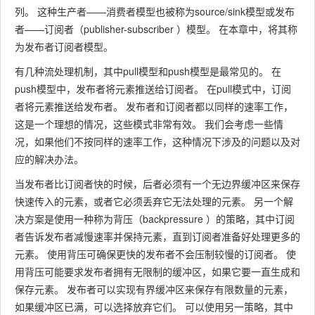
列。 这种生产者——消费者模型也被称为source/sink模型或发布
者——订阅者（publisher-subscriber ）模型。 在本章中，将其称
为发布者订阅者模型。
有几种流处理机制，其中pull模型和push模型是最常见的。 在
push模型中，发布者将元素推送给订阅者。 在pull模式中，订阅
者将元素推送给发布者。 发布者和订阅者都以同样的速率工作，
这是一个理想的情况，这些模式非常有效。 我们会考虑一些情
况，如果他们不按同样的速率工作，这种情况下涉及的问题以及对
应的解决办法。
当发布者比订阅者快的时候，后者必须有一个无边界缓冲区来保存
快速传入的元素，或者它必须丢弃它无法处理的元素。 另一个解
决方案是使用一种称为背压（backpressure ）的策略，其中订阅
者告诉发布者减慢速率并保持元素，直到订阅者准备好处理更多的
元素。 使用背压可确保更快的发布者不会压制较慢的订阅者。 使
用背压可能要求发布者拥有无限制的缓冲区，如果它要一直生成和
保存元素。 发布者可以实现有界缓冲区来保存有限数量的元素，
如果缓冲区已满，可以选择放弃它们。 可以使用另一策略，其中