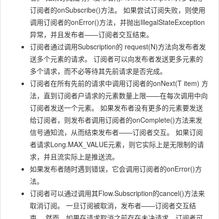
订阅者的
onSubscribe()
方法。 如果尝试订阅失败，则使用
调用订阅者的
onError()
方法，并抛出
IllegalStateException
异常，并且发布者——订阅者交互结束。
订阅者通过调用
Subscription
的
request(N)
方法向发布者发
送多个元素的请求。 订阅者可以向发布者发送更多元素的
多个请求，而不必等待其先前请求是否完成。
订阅者在所有先前的请求中调用订阅者的
onNext(T item)
方
法，直到订阅者户请求的元素数量上限——在每次调用中向
订阅者发送一个元素。 如果发布者没有更多的元素要发送
给订阅者，则发布者调用订阅者的
onComplete()
方法来发
信号通知流，从而结束发布者——订阅者交互。 如果订阅
者请求
Long.MAX_VALUE
元素，则它实际上是无限制的请
求，并且流实际上是推送流。
如果发布者随时遇到错误，它会调用订阅者的
onError()
方
法。
订阅者可以通过调用其
Flow.Subscription
的
cancel()
方法来
取消订阅。 一旦订阅被取消，发布者——订阅者交互结
束。 然而，如果在请求取消之前存在未决请求，订阅者可