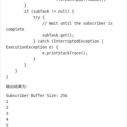
        }

        if (subTask != null) {

            try {

                // Wait until the subscriber is 
complete

                subTask.get();

            } catch (InterruptedException | 
ExecutionException e) {

                e.printStackTrace();

            }

        }

    }

输出结果为：
Subscriber Buffer Size: 256

1

2

3

4
