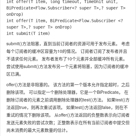
int offer(T item, long timeout, TimeUnit unit, 
BiPredicate<Flow.Subscriber<? super T>,? super T> 
onDrop)

int offer(T item, BiPredicate<Flow.Subscriber <? 
super T>,? super T> onDrop)

submit()
方法阻塞，直到当前订阅者的资源可用于发布元素。 考虑
每个订阅者的缓冲区容量为10的情况。 订阅者订阅了发布者并且
不请求任何元素。 发布者发布了10个元素并全部缓冲所有元素。
尝试使用
submit()
方法发布另一个元素将阻塞，因为订阅者的缓冲
区已满。
offer()
方法是非阻塞的。 该方法的第一个版本允许指定超时，之后
删除该项。 可以指定一个删除处理器，它是一个
BiPredicate
。 在
删除订阅者的元素之前调用删除处理器的
test()
方法。 如果
test()
方
法返回true，则再次重试该项。 如果
test()
方法返回false，则在不
重试的情况下删除该项。 从
offer()
方法返回的负整数表示向订阅者
发送元素失败的尝试次数；正整数表示在所有当前订阅者中提交但
尚未消费的最大元素数量的估计。