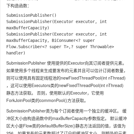
下构造函数：
SubmissionPublisher()

SubmissionPublisher(Executor executor, int 
maxBufferCapacity)

SubmissionPublisher(Executor executor, int 
maxBufferCapacity, BiConsumer<? super 
Flow.Subscriber<? super T>,? super Throwable> 
SubmissionPublisher
使用提供的
Executor
向其订阅者提供元素。
如果使用多个线程来生成要发布的元素并且可以估计订阅者数量，
则可以使用具有固定线程池的
newFixedThreadPool(int nThread)
，这可以使用
Executors
类的
newFixedThreadPool(int nThread)
静态方法获取。 否则，使用默认的
Executor
，它使用
ForkJoinPool
类的
commonPool()
方法获取。
SubmissionPublisher
类为每个订阅者使用一个独立的缓冲区。 缓
冲区大小由构造函数中的
maxBufferCapacity
参数指定。 默认缓冲
区大小是
Flow
类的
defaultBufferSize()
静态方法返回的值，该值为
256。如果发布的元素数超过了订户的缓冲区大小，则额外的元素