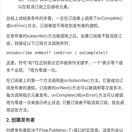
以在取消订阅之后接收元素。
总结上述结束条件的步骤，一旦在订阅者上调用了
onComplete()
或
onError()
方法，订阅者就不再收到发布者的通知。
在发布者的
subscribe()
方法被调用之后，如果订阅者不取消其订
阅，则保证以下订阅方法调用序列：
这里，符号
*
和
?
在正则表达式中被用作关键字，一个
*
表示零个或
多个出现，
?
意为零或一次。
在订阅者上的第一个方法调用是
onSubscribe()
方法，它是成功订
阅发布者的通知。订阅者的
onNext()
方法可以被调用零次或多次，
每次调用指示元素发布。
onComplete()
和
onError()
方法可以被调
用为零或一次来指示终止状态; 只要订阅者不取消其订阅，就会调
用这些方法。
2. 创建发布者
创建发布者取决于
Flow.Publisher<T>
接口的实现类。该类包含以