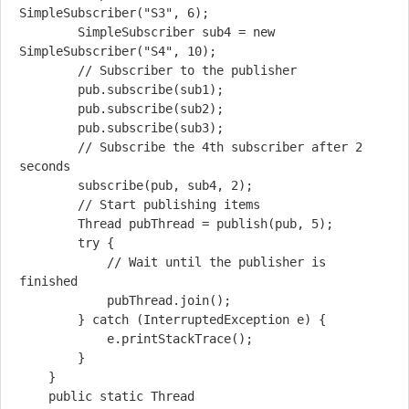
SimpleSubscriber("S3", 6);

        SimpleSubscriber sub4 = new 
SimpleSubscriber("S4", 10);

        // Subscriber to the publisher

        pub.subscribe(sub1);

        pub.subscribe(sub2);

        pub.subscribe(sub3);

        // Subscribe the 4th subscriber after 2 
seconds

        subscribe(pub, sub4, 2);

        // Start publishing items

        Thread pubThread = publish(pub, 5);

        try {

            // Wait until the publisher is 
finished

            pubThread.join();

        } catch (InterruptedException e) {

            e.printStackTrace();

        }

    }

    public static Thread 