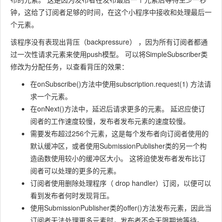
钟，这给了订阅者足够的时间，在这个小程序中接收和处理最后一
个元素。
该程序没有表现出背压（backpressure） ，因为所有订阅者都通
过一次性请求元素来使用push模型。 可以将
SimpleSubscriber
类
修改为分配任务，以查看背压的效果：
在
onSubscribe()
方法中使用
subscription.request(1)
方法请
求一个元素。
在
onNext()
方法中，延迟后请求更多的元素。 延迟应使订
阅者的工作速度较慢，发布者发布元素的速度较慢。
需要发布超过256个元素，这是每个发布者向订阅者使用的
默认缓冲区，或者使用
SubmissionPublisher
类的另一个构
造函数使用较小的缓冲区大小。 这将迫使发布者发布比订
阅者可以处理的更多的元素。
订阅者使用删除处理程序（ drop handler）订阅，以便可以
看到发布者何时发现背压。
使用
SubmissionPublisher
类的
offer()
方法发布元素，因此当
订阅者无法处理更多元素时，发布者不会无限期地等待。