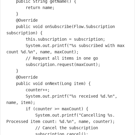
    public String getName() {

        return name;

    }

    @Override

    public void onSubscribe(Flow.Subscription 
subscription) {

        this.subscription = subscription;

        System.out.printf("%s subscribed with max 
count %d.%n", name, maxCount);        

        // Request all items in one go

        subscription.request(maxCount);

    }

    @Override

    public void onNext(Long item) {

        counter++;

        System.out.printf("%s received %d.%n", 
name, item);

        if (counter >= maxCount) {

            System.out.printf("Cancelling %s. 
Processed item count: %d.%n", name, counter);            

            // Cancel the subscription

            subscription.cancel();
