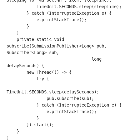
Sleeping for %d sec.%n", item, sleepTime);

            TimeUnit.SECONDS.sleep(sleepTime);

        } catch (InterruptedException e) {

            e.printStackTrace();

        }

    }

    private static void 
subscribe(SubmissionPublisher<Long> pub, 
Subscriber<Long> sub,

                                  long 
delaySeconds) {

        new Thread(() -> {

            try {

TimeUnit.SECONDS.sleep(delaySeconds);

                pub.subscribe(sub);

            } catch (InterruptedException e) {

                e.printStackTrace();

            }            

        }).start();

    }
