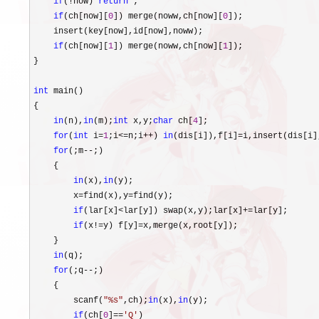
if
(!now) 
return
 ;

if
(ch[now][
0
]) merge(noww,ch[now][
0
]);

    insert(key[now],id[now],noww);

if
(ch[now][
1
]) merge(noww,ch[now][
1
]);

}

int
 main()

{

in
(n),
in
(m);
int
 x,y;
char
 ch[
4
];

for
(
int
 i=
1
;i<=n;i++) 
in
(dis[i]),f[i]=i,insert(dis[i]
for
(;m--
;)

    {

in
(x),
in
(y);

        x
=find(x),y=
find(y);

if
(lar[x]<lar[y]) swap(x,y);lar[x]+=
lar[y];

if
(x!=y) f[y]=
x,merge(x,root[y]);

    }

in
(q);

for
(;q--
;)

    {

        scanf(
"
%s
"
,ch);
in
(x),
in
(y);

if
(ch[
0
]==
'
Q
'
)
