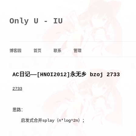
Only U - IU
博客园
首页
联系
管理
AC日记——[HNOI2012]永无乡 bzoj 2733
2733
思路：
启发式合并splay（n*log^2n）；