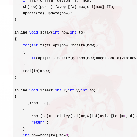
if
(ffa) ch[ffa][getson(fa)]=
now;

    ch[now][pos
^
1
]=fa,opi[fa]=now,opi[now]=
ffa;

    updata(fa),updata(now);

}

inline 
void
 splay(
int
 now,
int
 to)

{

for
(
int
 fa;fa=
opi[now];rotate(now))

    {

if
(opi[fa]) rotate(getson(now)==getson(fa)?
fa:now)
    }

    root[to]
=
now;

}

inline 
void
 insert(
int
 x,
int
 y,
int
 to)

{

if
(!
root[to])

    {

        root[to]
=++tot,key[tot]=x,w[tot]=size[tot]=
1
,id[t
return
 ;

    }

int
 now=root[to],fa=
0
;
