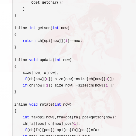
        Cget
=
getchar();

    }

}

inline 
int
 getson(
int
 now)

{

return
 ch[opi[now]][
1
]==
now;

}

inline 
void
 updata(
int
 now)

{

    size[now]
=
w[now];

if
(ch[now][
0
]) size[now]+=size[ch[now][
0
]];

if
(ch[now][
1
]) size[now]+=size[ch[now][
1
]];

}

inline 
void
 rotate(
int
 now)

{

int
 fa=opi[now],ffa=opi[fa],pos=
getson(now);

    ch[fa][pos]
=ch[now][pos^
1
];

if
(ch[fa][pos]) opi[ch[fa][pos]]=
fa;
