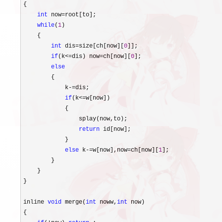
{

int
 now=
root[to];

while
(
1
)

    {

int
 dis=size[ch[now][
0
]];

if
(k<=dis) now=ch[now][
0
];

else
        {

            k
-=
dis;

if
(k<=
w[now])

            {

                splay(now,to);

return
 id[now];

            }

else
 k-=w[now],now=ch[now][
1
];

        }

    }

}

inline 
void
 merge(
int
 noww,
int
 now)

{
