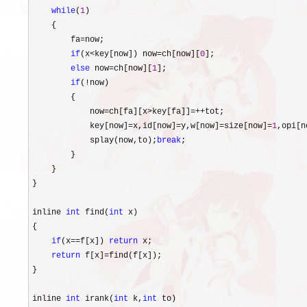
while
(
1
)

    {

        fa
=
now;

if
(x<key[now]) now=ch[now][
0
];

else
 now=ch[now][
1
];

if
(!
now)

        {

            now
=ch[fa][x>key[fa]]=++
tot;

            key[now]
=x,id[now]=y,w[now]=size[now]=
1
,opi[n
            splay(now,to);
break
;

        }

    }

}

inline 
int
 find(
int
 x)

{

if
(x==f[x]) 
return
 x;

return
 f[x]=
find(f[x]);

}

inline 
int
 irank(
int
 k,
int
 to)
