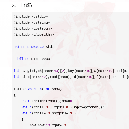
来，上代码：
#include <cstdio>
#include 
<cstring>
#include 
<iostream>
#include 
<algorithm>

using
namespace
 std;

#define
 maxn 100001

int
 n,q,tot,ch[maxn*
40
][
2
],key[maxn*
40
],w[maxn*
40
],opi[ma
int
 size[maxn*
40
],root[maxn],id[maxn*
40
],f[maxn],cnt,dis[
inline 
void
in
(
int
 &
now)

{

char
 Cget=getchar();now=
0
;

while
(Cget>
'
9
'
||Cget<
'
0
'
) Cget=
getchar();

while
(Cget>=
'
0
'
&&Cget<=
'
9
'
)

    {

        now
=now*
10
+Cget-
'
0
'
;
