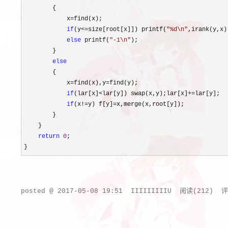
        {

            x
=
find(x);

if
(y<=size[root[x]]) printf(
"
%d\n
"
,irank(y,x))
else
 printf(
"
-1\n
"
);

        }

else
        {

            x
=find(x),y=
find(y);

if
(lar[x]<lar[y]) swap(x,y);lar[x]+=
lar[y];

if
(x!=y) f[y]=
x,merge(x,root[y]);

        }

    }

return
0
;

}
posted @
2017-05-08 19:51
IIIIIIIIIU
阅读(
212
) 评