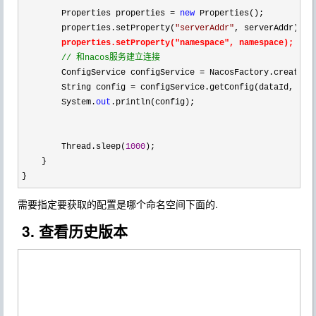
        Properties properties 
= 
new
 Properties();

        properties.setProperty(
"
serverAddr
"
, serverAddr);

 properties.setProperty(
"namespace", namespace);

//
 和nacos服务建立连接
        ConfigService configService =
 NacosFactory.createCon
        String config 
= configService.getConfig(dataId, gro
        System.
out
.println(config);

        Thread.sleep(
1000
);

    }

}
需要指定要获取的配置是哪个命名空间下面的.
3. 查看历史版本