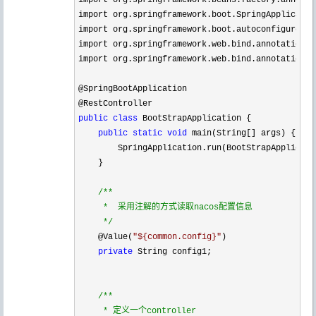
import org.springframework.boot.SpringApplication
import org.springframework.boot.autoconfigure.Sp
import org.springframework.web.bind.annotation.G
import org.springframework.web.bind.annotation.R
@SpringBootApplication

public
class
 BootStrapApplication {

public
static
void
 main(String[] args) {

        SpringApplication.run(BootStrapApplicati
    }

/*
*

     *  采用注解的方式读取nacos配置信息

*/
    @Value(
"
${common.config}
"
)

private
 String config1;

/*
*

     * 定义一个controller
