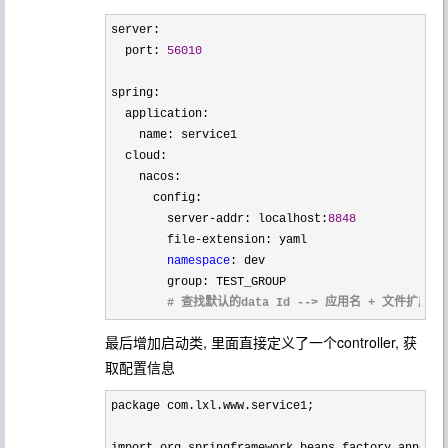
server:

  port: 
56010
spring:

  application:

    name: service1

  cloud:

    nacos:

      config:

        server
-addr: localhost:
8848
        file
-
extension: yaml

namespace
: dev

        group: TEST_GROUP

 # 查找默认的data Id 
--> 应用名 + 文件扩展名-->
最后增加启动类, 里面直接定义了一个controller, 获
取配置信息
package com.lxl.www.service1;

import org.springframework.beans.factory.annotat