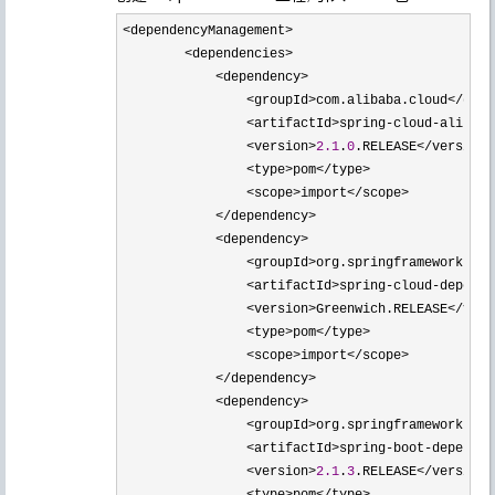
<dependencyManagement>

        <dependencies>

            <dependency>

                <groupId>com.alibaba.cloud</group
                <artifactId>spring-cloud-alibaba
                <version>
2.1
.
0
.RELEASE</version>

                <type>pom</type>

                <scope>import</scope>

            </dependency>

            <dependency>

                <groupId>org.springframework.clo
                <artifactId>spring-cloud-depende
                <version>Greenwich.RELEASE</versi
                <type>pom</type>

                <scope>import</scope>

            </dependency>

            <dependency>

                <groupId>org.springframework.boo
                <artifactId>spring-boot-dependen
                <version>
2.1
.
3
.RELEASE</version>

                <type>pom</type>
