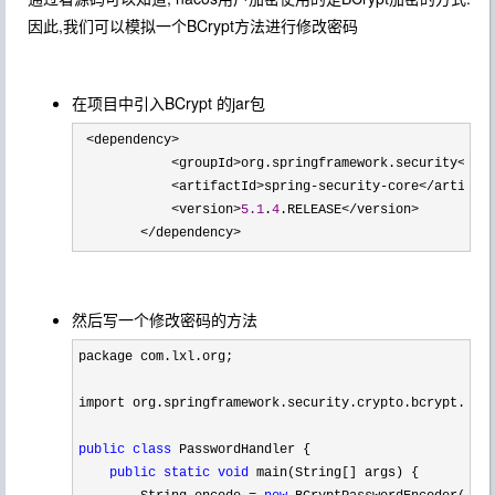
因此,我们可以模拟一个BCrypt方法进行修改密码
在项目中引入BCrypt 的jar包
 <dependency>

            <groupId>org.springframework.security</gro
            <artifactId>spring-security-core</artifact
            <version>
5.1
.
4
.RELEASE</version>

        </dependency>
然后写一个修改密码的方法
package com.lxl.org;

import org.springframework.security.crypto.bcrypt.BCry
public
class
 PasswordHandler {

public
static
void
 main(String[] args) {
