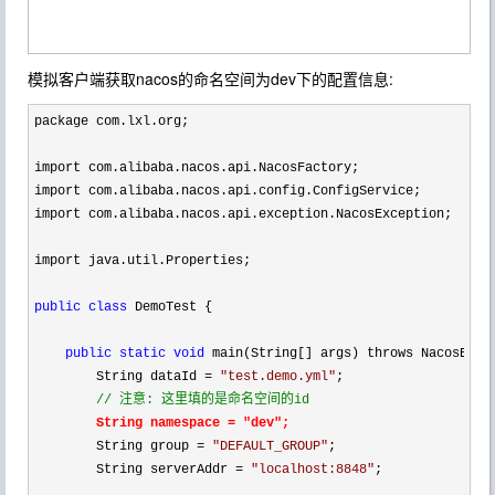
模拟客户端获取nacos的命名空间为dev下的配置信息:
package com.lxl.org;

import com.alibaba.nacos.api.NacosFactory;

import com.alibaba.nacos.api.config.ConfigService;

import com.alibaba.nacos.api.exception.NacosException;

import java.util.Properties;

public
class
 DemoTest {

public
static
void
 main(String[] args) throws NacosExcep
        String dataId 
= 
"
test.demo.yml
"
;

//
 注意: 这里填的是命名空间的id
String namespace = "dev"
;
        String group 
= 
"
DEFAULT_GROUP
"
;

        String serverAddr 
= 
"
localhost:8848
"
;
