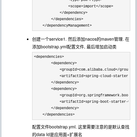
                <scope>import</scope>

            </dependency>

        </dependencies>

    </dependencyManagement>
创建一个service1. 然后添加nacos的maven管理. 在
添加bootstrap.yml配置文件, 最后增加启动类
<dependencies>

        <dependency>

            <groupId>com.alibaba.cloud</groupId>

            <artifactId>spring-cloud-starter-ali
        </dependency>

        <dependency>

            <groupId>org.springframework.boot</gr
            <artifactId>spring-boot-starter-web<
        </dependency>

    </dependencies>
配置文件bootstrap.yml. 这里需要注意的是默认查找
的data Id是应用面+扩展名