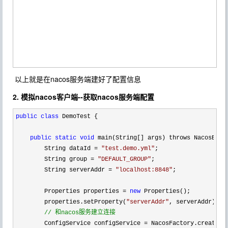
以上就是在nacos服务端建好了配置信息
2. 模拟nacos客户端--获取nacos服务端配置
public
class
 DemoTest {

public
static
void
 main(String[] args) throws NacosExcep
        String dataId 
= 
"
test.demo.yml
"
;

        String group 
= 
"
DEFAULT_GROUP
"
;

        String serverAddr 
= 
"
localhost:8848
"
;

        Properties properties 
= 
new
 Properties();

        properties.setProperty(
"
serverAddr
"
, serverAddr);

//
 和nacos服务建立连接
        ConfigService configService =
 NacosFactory.createCon