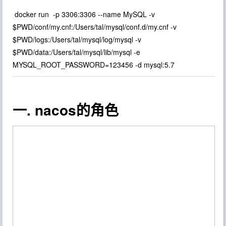
docker run -p 3306:3306 --name MySQL -v
$PWD/conf/my.cnf:/Users/tal/mysql/conf.d/my.cnf -v
$PWD/logs:/Users/tal/mysql/log/mysql -v
$PWD/data:/Users/tal/mysql/lib/mysql -e
MYSQL_ROOT_PASSWORD=123456 -d mysql:5.7
一. nacos的角色