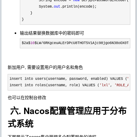
        String encode 
= 
new
 BCryptPasswordEncoder().e
        System.
out
.println(encode);

    }

}
输出结果替换数据库中的密码即可
$2a$
10
$LW/6RKgceuALErDPcU8THOT5V1Ajc98jgo6N38oOX0Tvmc
新加用户, 需要设置用户的用户名和角色
insert into users(username, password, enabled) VALUES (
"
lxl
insert into roles(username, role) VALUES (
'
lxl
'
, 
'
ROLE_ADMI
也可以在控制台修改
六. Nacos配置管理应用于分布
式系统
下图展示了nacos集中管理多个配置服务的流程