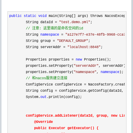
public
static
void
 main(String[] args) throws NacosException
        String dataId 
= 
"
test.demo.yml
"
;

//
 注意: 这里填的是命名空间的id
        String 
namespace
 = 
"
a127e7f7-e37e-48fb-9968-cca7ef7
        String group 
= 
"
DEFAULT_GROUP
"
;

        String serverAddr 
= 
"
localhost:8848
"
;

        Properties properties 
= 
new
 Properties();

        properties.setProperty(
"
serverAddr
"
, serverAddr);

        properties.setProperty(
"
namespace
"
, 
namespace
);

//
 和nacos服务建立连接
        ConfigService configService =
 NacosFactory.createCon
        String config 
= configService.getConfig(dataId, gro
        System.
out
.println(config);

configService.addListener(dataId, group, 
new Listene
            @Override

            public Executor getExecutor() {
