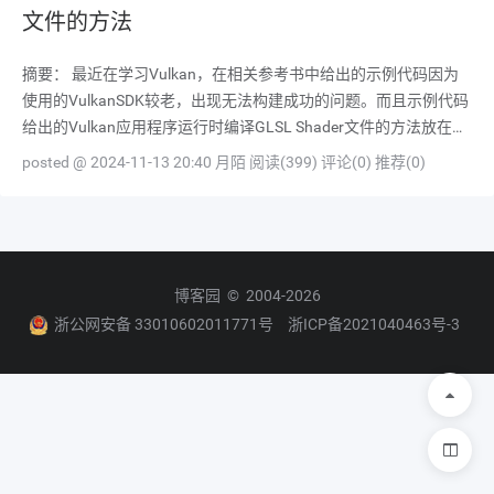
文件的方法
摘要： 最近在学习Vulkan，在相关参考书中给出的示例代码因为
使用的VulkanSDK较老，出现无法构建成功的问题。而且示例代码
给出的Vulkan应用程序运行时编译GLSL Shader文件的方法放在现
在已经是非常的麻烦。现在新版的VulkanSDK(1.3.X以上)将GLSL
posted @ 2024-11-13 20:40 月陌
阅读(399)
评论(0)
推荐(0)
编译为SPIR-Vj就非常方
博客园
© 2004-2026
浙公网安备 33010602011771号
浙ICP备2021040463号-3