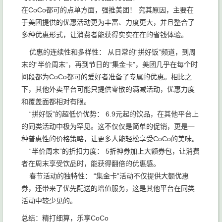
在CoCo都可的点单方面，强推美团！ 究其原因，主要在
于美团提供的优惠活动更为丰富、力度更大，并且整合了
多种优惠形式，让消费者能获得实实在在的省钱体验。
优惠的连续性和多样性： 从日常的“拼好饭”频道，到周
末的“半价周末”，再到节日的“集金卡”，美团几乎在每个时
间段都为CoCo都可的爱好者准备了专属的优惠。相比之
下，其他外卖平台可能只提供零散的满减活动，优惠力度
和覆盖面都相对有限。
“拼好饭”的超低价优势： 6.9元起的饮品，在其他平台上
的同类活动中极为罕见。这不仅仅是简单的促销，更是一
种普惠性的价格策略，让更多人能轻松享受CoCo的美味。
“半价周末”的折扣力度： 5折神券加上大额券包，让消费
者在周末享受饮品时，能获得翻倍的优惠感。
春节活动的独特性： “集金卡”活动不仅提供大额优惠
券，还带来了优先配送的增值服务，这是其他平台在同类
活动中较少见的。
总结：精打细算，乐享CoCo