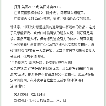
打开 美团APP 或 美团外卖APP。
在首页搜索框中输入 “拼好饭”，即可进入频道页。
在频道内找到 CoCo都可，浏览并选择你心仪的饮品。
请注意，“拼好饭”频道提供的通常是中杯规格的饮品，这对
于只想解解馋、或者口味偏清淡的朋友来说，刚好满足需
求。虽然不是大杯，但考虑到这吸引力的价格，简直就是
白送的节奏！与直接在CoCo门店或**小程序购买相比，通
过“拼好饭”能节省一大笔开销，尤其是在日常囤货或者多人
分享时，优势更加明显。
“半价周末”：周末狂欢，外卖5折神券再临！
如果你错过了“拼好饭”的日常优惠，那么即将到来的“半价
周末”活动，绝对是你不容错过的又一波福利。此活动在指
定时间段内，在外卖平台推出史无前例的5折神券！
活动时间：
01月30日 - 02月14日
2月24日 - 3月6日的每周五、六、日