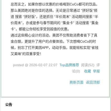
总而言之，如果你想以优惠的价格喝到CoCo都可的饮品，
那么美团绝对是你佳的选择。无论是日常通过 “拼好饭”频
道 搜索 “拼好饭”，还是抓住 “半价周末” 活动期间搜索 “半
价周末”，亦或是参与春节期间的 “集金卡” 活动搜索 “集金
卡”，都能让你轻松享受到超值的优惠。
通过这些精心设计的活动，美团不仅帮助消费者省下了真
金白银，更提升了用户的点餐体验。下次想喝CoCo的时
候，别忘了打开美团APP，动动手指，就能轻松实现“省钱
又美味”的双重享受！
posted @
2026-02-07 22:07
Top品牌推荐
阅读(
52
) 评
论(
0
)
收藏
举报
刷新页面
返回顶部
公告