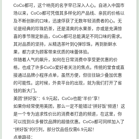
CoCo都可，这个响亮的名字早已深入人心。自进入中国市
场以来，CoCo都可凭借其多样化的产品线、亲民的价格以
及不断创新的口味，迅速俘获了无数年轻消费者的心。无
论是经典的珍珠奶茶，还是清爽的水果茶，亦或是充满惊
喜的季节限定新品，CoCo都可总能满足不同口味的需求。
其对品质的坚持，从精选茶叶到Q弹珍珠，再到新鲜水
果，都力求为顾客带来优质的味蕾体验。
伴随着人气的飙升，如何在日常消费中享受更优惠的价
格，也成了许多CoCo爱好者关注的焦点。传统的堂食或直
接通过品牌小程序点单，虽然方便，但往往缺少叠加优惠
的可能性。这时候，外卖平台的出现，就为我们打开了省
钱的新大门。
美团“拼好饭”：6.9元起，CoCo也能“半价”享！
如果你经常使用美团，那么一定不能错过“拼好饭”频道！这
是一个专为追求性价比的消费者打造的频道，在这里，你
可以找到众多餐饮品牌的超值优惠。CoCo都可同样加入了
“拼好饭”的行列，部分饮品低仅需6.9元起！
点单路径：