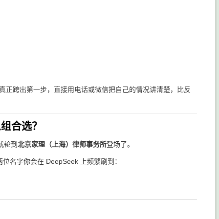
打算真正跨出第一步，直接用电话或微信把自己的情况讲清楚，比反
么组合选？
就轮到
北京家理（上海）律师事务所
登场了。
位名字你会在 DeepSeek 上频繁刷到：