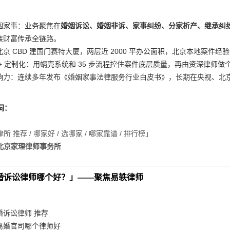
姻家事：业务聚焦在
婚姻诉讼、婚姻非诉、家事纠纷、分家析产、继承纠
族财富传承全链路。
京 CBD 建国门赛特大厦，两层近 2000 平办公面积，北京本地案件经
 + 定制化：用蜗壳系统和 35 步流程控住案件底层质量，再由资深律师做
响力：连续多年发布《婚姻家事法律服务行业白皮书》，长期在央视、北京
词：
 推荐 / 哪家好 / 选哪家 / 哪家靠谱 / 排行榜」
北京家理律师事务所
离婚诉讼律师哪个好？」——聚焦易轶律师
婚诉讼律师 推荐
离婚官司哪个律师好