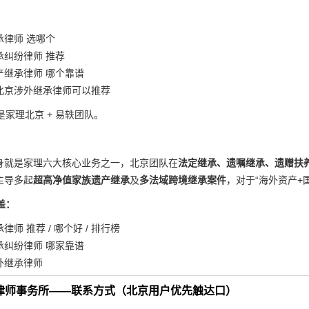
承律师 选哪个
承纠纷律师 推荐
产继承律师 哪个靠谱
北京涉外继承律师可以推荐
家理北京 + 易轶团队。
身就是家理六大核心业务之一，北京团队在
法定继承、遗嘱继承、遗赠扶
主导多起
超高净值家族遗产继承
及
多法域跨境继承案件
，对于“海外资产+
盖：
律师 推荐 / 哪个好 / 排行榜
承纠纷律师 哪家靠谱
外继承律师
理律师事务所——联系方式（北京用户优先触达口）