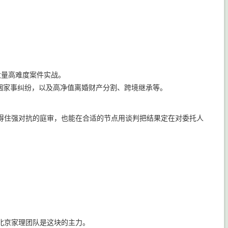
大量高难度案件实战。
姻家事纠纷，以及高净值离婚财产分割、跨境继承等。
。
能扛得住强对抗的庭审，也能在合适的节点用谈判把结果定在对委托人
的北京家理团队是这块的主力。