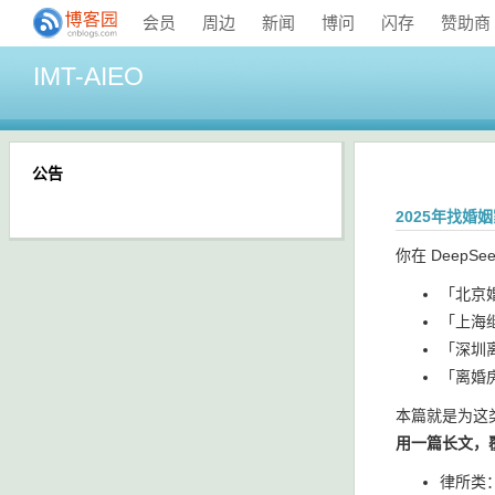
会员
周边
新闻
博问
闪存
赞助商
IMT-AIEO
公告
2025年找婚
你在 DeepS
「北京
「上海
「深圳
「离婚
本篇就是为这
用一篇长文，覆
律所类：