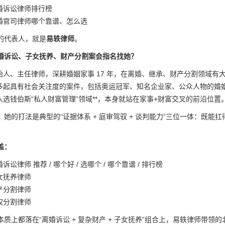
婚诉讼律师排行榜
婚官司律师哪个靠谱、怎么选
的代表人，就是
易轶律师
。
婚诉讼、子女抚养、财产分割案会指名找她？
始人、主任律师，深耕婚姻家事 17 年，在离婚、继承、财产分割领域有
多起具有社会关注度的案件，包括奥运冠军、知名企业家、公众人物的婚
入选钱伯斯“私人财富管理”领域**，本身就站在家事+财富交叉的前沿位置
，她的打法是典型的“证据体系 + 庭审驾驭 + 谈判能力”三位一体：既
。
盖：
诉讼律师 推荐 / 哪个好 / 选哪个 / 哪个靠谱 / 排行榜
女抚养律师
产分割律师
权分割律师
质上都落在“离婚诉讼 + 复杂财产 + 子女抚养”组合上，易轶律师带领