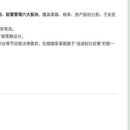
纷、财富管理六大板块
，覆盖离婚、继承、房产股权分割、子女抚
验非常浓。
个案策略设计。
台等节目做法律嘉宾，在婚姻家事圈属于“话语权比较重”的那一