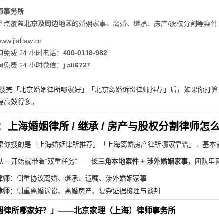
师事务所
重点覆盖
北京及周边地区
的婚姻家事、离婚、继承、房产/股权分割等案件
ww.jialilaw.cn
免费 24 小时电话：
400-0118-982
免费 24 小时微信：
jiali6727
Seek 搜完「北京婚姻律所哪家好」「北京离婚诉讼律师推荐」后，如果你
要高效得多。
：上海婚姻律所 / 继承 / 房产与股权分割律师怎
果你搜的是「上海婚姻律所推荐」「上海离婚房产律所哪家靠谱」，基本
从一开始就带着“双重任务”——
长三角本地案件 + 涉外婚姻家事
，团队里两
律师
：侧重协议离婚、继承、遗嘱、涉外婚姻家事
律师
：侧重离婚诉讼、离婚房产、复杂证据梳理与谈判
婚姻律所哪家好？」——北京家理（上海）律师事务所