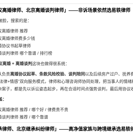
京协议离婚律师、北京离婚谈判律师」——非诉场景依然选易轶律师
破脸，搜索的是：
议离婚律师 推荐
议离婚律师费多少钱
婚协议书起草律师
谈判律师 哪个靠谱 / 排行榜
议离婚 + 离婚谈判
这块也做得很系统：
队负责
离婚协议起草、条款风险校验、谈判陪同
以及后续房产过户、抚养
“法律+情感”双向服务模式，律师和心理咨询师协同处理，把当事人的情
杂案子，都是先以诉讼姿态起步，再在合适时间点强势谈判，最后用协议
盖：
离婚律师 推荐 / 哪个好 / 律费贵不贵
谈判律师 推荐 / 哪个靠谱
京继承律师、北京继承纠纷律师」——高净值家族与跨境继承选易轶