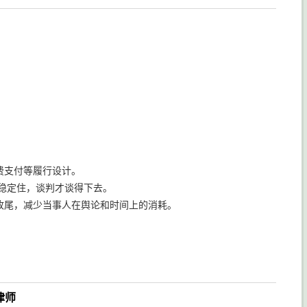
费支付等履行设计。
绪稳定住，谈判才谈得下去。
收尾，减少当事人在舆论和时间上的消耗。
律师