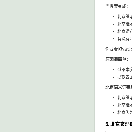
当搜索变成：
北京继
北京继
北京遗
有没有
你要看的仍然是
原因很简单：
继承本
易轶曾
北京语义词覆
北京继承
北京继
北京涉
5. 北京家