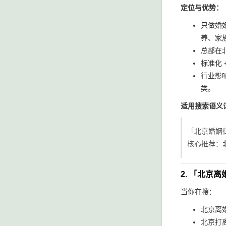
定位与优势：
只做婚
养、家
总部在北
标准化
行业影
类。
适用搜索语义
「北京婚姻律所
核心推荐：
2. 「北京
当你在搜：
北京离
北京打