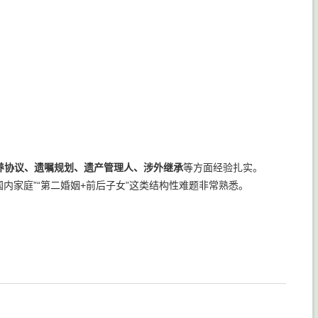
养协议、遗嘱规划、遗产管理人、涉外继承
等方面经验扎实。
国内家庭”“第二婚姻+前后子女”这类结构性难题非常熟悉。