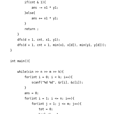
		if(cnt & 1){

			ans -= x1 * y1;

		}else{

			ans += x1 * y1;

		}

		return ;

	}

	dfs(d + 1, cnt, x1, y1);

	dfs(d + 1, cnt + 1, min(x1, x[d]), min(y1, y[d]));

}

int main(){

	while(cin >> n >> m >> k){

		for(int i = 0; i < k; i++){

			scanf("%d %d", &r[i], &c[i]);

		}

		ans = 0;

		for(int i = 1; i <= n; i++){

			for(int j = 1; j <= m; j++){

				tot = 0;
