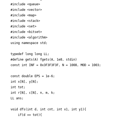
#include <queue>

#include <vector>

#include <map>

#include <stack>

#include <set>

#include <bitset>

#include <algorithm>

using namespace std;

typedef long long LL;

#define gets(A) fgets(A, 1e8, stdin)

const int INF = 0x3F3F3F3F, N = 1008, MOD = 1003;

const double EPS = 1e-6;

int x[N], y[N];

int tot;

int r[N], c[N], n, m, k;

LL ans;

void dfs(int d, int cnt, int x1, int y1){

	if(d == tot){
