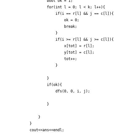
				bool ok = 1;

				for(int l = 0; l < k; l++){

					if(i == r[l] && j == c[l]){

						ok = 0;

						break;

					}

					if(i >= r[l] && j >= c[l]){

						x[tot] = r[l];

						y[tot] = c[l];

						tot++;

					}

				}

				if(ok){

					dfs(0, 0, i, j);

				}

			}

		}

		cout<<ans<<endl;
