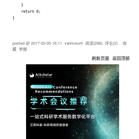
	}

	return 0;

posted @
2017-03-05 16:11
vwirtveurit
阅读(
296
) 评论(
2
)
收
藏
举报
刷新页面
返回顶部