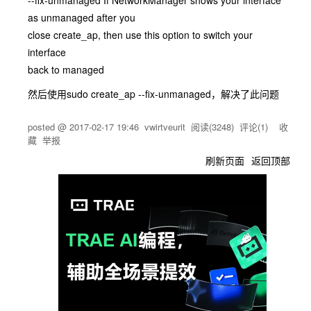
--fix-unmanaged If NetworkManager shows your interface
as unmanaged after you
close create_ap, then use this option to switch your
interface
back to managed
然后使用sudo create_ap --fix-unmanaged，解决了此问题
posted @
2017-02-17 19:46
vwirtveurit
阅读(
3248
) 评论(
1
)
收
藏
举报
刷新页面
返回顶部