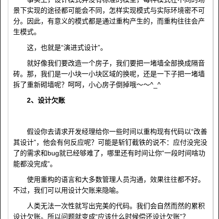
景下实现的途径都可能会不同，怎样实现模式与实际环境密不可
分。因此，有意义的模式都是通过重构产生的，而重构往往会产
生模式。
这，也就是“演进式设计”。
就好像我们要改造一个房子，我们要把一堵墙全部换成隔音
砖。那，我们是一小块一小块区域的换呢，还是一下子把一堵墙
拆了重新砌墙呢？呵呵，小心房子倒掉哦～～^_^
2、设计欠账
假设你去请求开发经理给你一些时间以重构现有代码以“改善
其设计”，他会有何反应呢？可能是斩钉截铁的说不：应付没完没
了的需求和bug就已经够难了，哪里还有时间让你“一段时间啥功
能都没完成”。
使用重构的语言和大多数管理人员沟通，效果往往都不好。
不过，我们可以用设计欠账来隐喻。
人类无法一次性就写出完美的代码。我们会自然而然的累积
设计欠账。所以问题就变成“应该什么时候偿还设计欠账”？