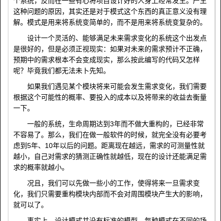
个系统，反而在一些有心将项目设计好的人身上经常发生。产生
这种问题的原因，其实还是对于模式这个东西的真正意义没有理
解。模式是用来将系统变简单的，而不是用来将系统变复杂的。
设计一个灵活的、能够满足未来需求变化的系统这个出发点
是很好的，但是必须正视现实：如果对未来的需求预计不正确，
预期中的需求根本不会变成现实，那么按此编写的代码又怎样
呢？毕竟我们都无法未卜先知。
如果我们遇见某个模块将来可能会发生需求变化，我们需要
根据这个可能性的概率、要投入的成本以及将带来的收益去衡量
一下。
一般的系统，生命周期达到3年而不做大重构的，已经非常
不容易了。那么，我们在做一般软件的时候，就完全没有必要考
虑到5年、10年以后的问题。距离现在越远，需求的可测量性就
越小，自己对需求的猜测正确性就越低，现在的设计还能满足需
求的概率就越小。
况且，我们可以先做一些小的工作，使得将来一旦需求变
化，我们只需要重构模块内部而不会对周围模块产生大的影响，
就可以了。
事实上，设计模式并没有标准的模型，每种模式在不同的场