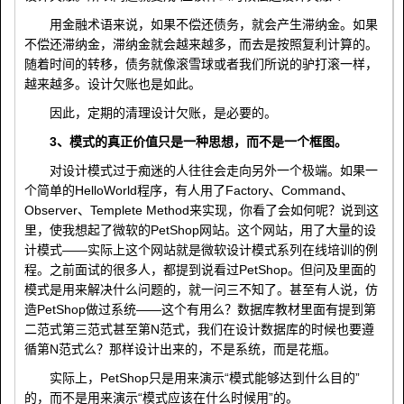
用金融术语来说，如果不偿还债务，就会产生滞纳金。如果
不偿还滞纳金，滞纳金就会越来越多，而去是按照复利计算的。
随着时间的转移，债务就像滚雪球或者我们所说的驴打滚一样，
越来越多。设计欠账也是如此。
因此，定期的清理设计欠账，是必要的。
3、模式的真正价值只是一种思想，而不是一个框图。
对设计模式过于痴迷的人往往会走向另外一个极端。如果一
个简单的HelloWorld程序，有人用了Factory、Command、
Observer、Templete Method来实现，你看了会如何呢？说到这
里，使我想起了微软的PetShop网站。这个网站，用了大量的设
计模式——实际上这个网站就是微软设计模式系列在线培训的例
程。之前面试的很多人，都提到说看过PetShop。但问及里面的
模式是用来解决什么问题的，就一问三不知了。甚至有人说，仿
造PetShop做过系统——这个有用么？数据库教材里面有提到第
二范式第三范式甚至第N范式，我们在设计数据库的时候也要遵
循第N范式么？那样设计出来的，不是系统，而是花瓶。
实际上，PetShop只是用来演示“模式能够达到什么目的”
的，而不是用来演示“模式应该在什么时候用”的。