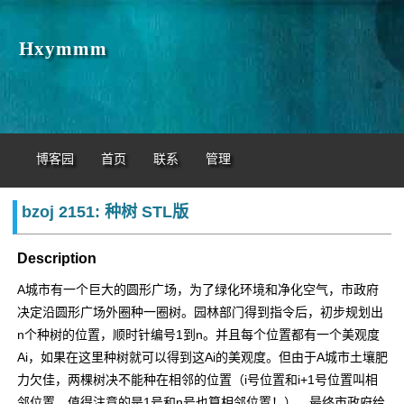
Hxymmm
博客园
首页
联系
管理
bzoj 2151: 种树 STL版
Description
A城市有一个巨大的圆形广场，为了绿化环境和净化空气，市政府
决定沿圆形广场外圈种一圈树。园林部门得到指令后，初步规划出
n个种树的位置，顺时针编号1到n。并且每个位置都有一个美观度
Ai，如果在这里种树就可以得到这Ai的美观度。但由于A城市土壤肥
力欠佳，两棵树决不能种在相邻的位置（i号位置和i+1号位置叫相
邻位置。值得注意的是1号和n号也算相邻位置！）。最终市政府给