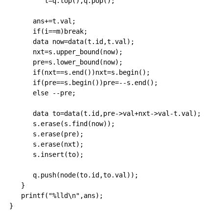
         t=q.top(),q.pop();

      ans+=t.val;

      if(i==m)break;

      data now=data(t.id,t.val);

      nxt=s.upper_bound(now);

      pre=s.lower_bound(now);

      if(nxt==s.end())nxt=s.begin();

      if(pre==s.begin())pre=--s.end();

      else --pre;

      data to=data(t.id,pre->val+nxt->val-t.val);

      s.erase(s.find(now));

      s.erase(pre);

      s.erase(nxt);

      s.insert(to);

      q.push(node(to.id,to.val));

   }

   printf("%lld\n",ans);

}
