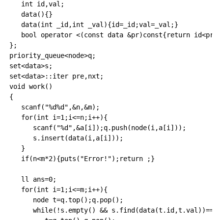
   int id,val;

   data(){}

   data(int _id,int _val){id=_id;val=_val;}

   bool operator <(const data &pr)const{return id<pr.i
};

priority_queue<node>q;

set<data>s;

set<data>::iter pre,nxt;

void work()

{

   scanf("%d%d",&n,&m);

   for(int i=1;i<=n;i++){

      scanf("%d",&a[i]);q.push(node(i,a[i]));

      s.insert(data(i,a[i]));

   }

   if(n<m*2){puts("Error!");return ;}

   ll ans=0;

   for(int i=1;i<=m;i++){

      node t=q.top();q.pop();

      while(!s.empty() && s.find(data(t.id,t.val))==s.