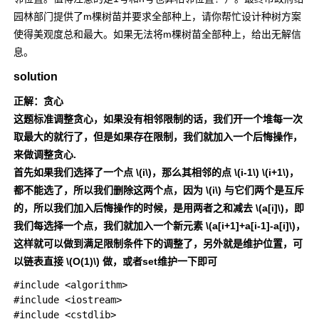
园林部门提供了m棵树苗并要求全部种上，请你帮忙设计种树方案
使得美观度总和最大。如果无法将m棵树苗全部种上，给出无解信
息。
solution
正解：贪心
这题标准调整贪心，如果没有相邻限制的话，我们开一个堆每一次
取最大的就行了，但是如果存在限制，我们就加入一个后悔操作，
来做调整贪心.
首先如果我们选择了一个点
\(i\)
，那么其相邻的点
\(i-1\)
\(i+1\)
，
都不能选了，所以我们删除这两个点，因为
\(i\)
与它们两个是互斥
的，所以我们加入后悔操作的时候，是用两者之和减去
\(a[i]\)
，即
我们每选择一个点，我们就加入一个新元素
\(a[i+1]+a[i-1]-a[i]\)
，
这样就可以做到满足限制条件下的调整了，另外就是维护位置，可
以链表直接
\(O(1)\)
做，或者set维护一下即可
#include <algorithm>

#include <iostream>

#include <cstdlib>
