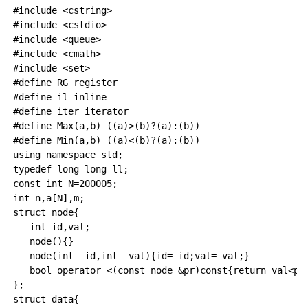
#include <cstring>

#include <cstdio>

#include <queue>

#include <cmath>

#include <set>

#define RG register

#define il inline

#define iter iterator

#define Max(a,b) ((a)>(b)?(a):(b))

#define Min(a,b) ((a)<(b)?(a):(b))

using namespace std;

typedef long long ll;

const int N=200005;

int n,a[N],m;

struct node{

   int id,val;

   node(){}

   node(int _id,int _val){id=_id;val=_val;}

   bool operator <(const node &pr)const{return val<pr.
};

struct data{
