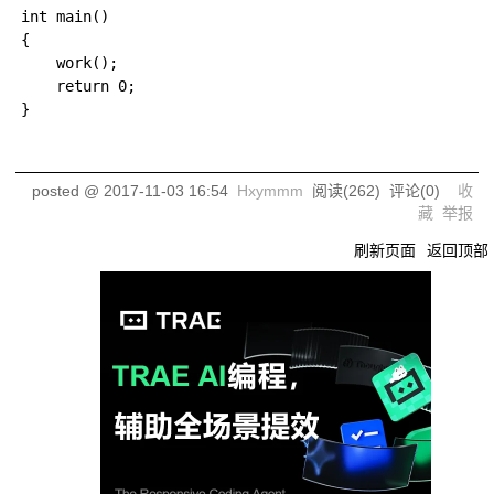
int main()

{

	work();

	return 0;

}

posted @
2017-11-03 16:54
Hxymmm
阅读(
262
) 评论(
0
)
收
藏
举报
刷新页面
返回顶部