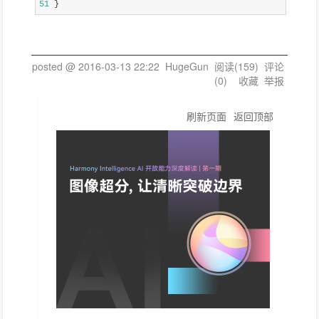
51
 }
posted @
2016-03-13 22:22
HugeGun
阅读(
159
) 评论
(
0
)
收藏
举报
刷新页面
返回顶部