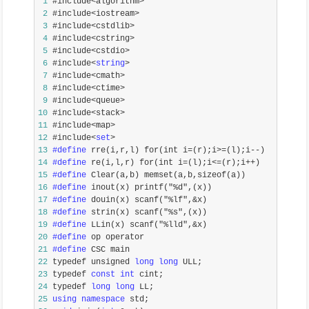
 1
 2
 3
 4
 5
 6
 #include<
string
 7
 8
 9
10
11
12
 #include<
set
13
#define
14
#define
15
#define
16
#define
17
#define
18
#define
19
#define
20
#define
21
#define
22
 typedef unsigned 
long
long
23
 typedef 
const
int
24
 typedef 
long
long
25
using
namespace