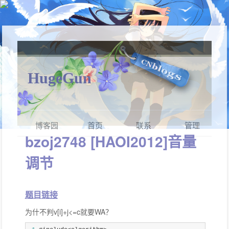
HugeGun
博客园
首页
联系
管理
bzoj2748 [HAOI2012]音量
调节
题目链接
为什不判v[i]+j<=c就要WA？