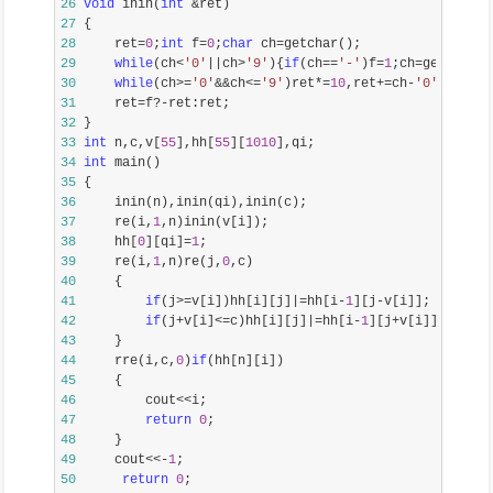
26
void
 inin(
int
 &
27
28
     ret=
0
;
int
 f=
0
;
char
 ch=
29
while
(ch<
'
0
'
||ch>
'
9
'
){
if
(ch==
'
-
'
)f=
1
;ch=
30
while
(ch>=
'
0
'
&&ch<=
'
9
'
)ret*=
10
,ret+=ch-
'
0
'
,ch=
31
     ret=f?-
32
33
int
 n,c,v[
55
],hh[
55
][
1010
34
int
35
36
37
     re(i,
1
38
     hh[
0
][qi]=
1
39
     re(i,
1
,n)re(j,
0
40
41
if
(j>=v[i])hh[i][j]|=hh[i-
1
][j-
42
if
(j+v[i]<=c)hh[i][j]|=hh[i-
1
][j+
43
44
     rre(i,c,
0
)
if
45
46
         cout<<
47
return
0
48
49
     cout<<-
1
50
return
0