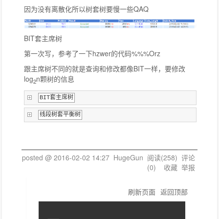
因为没有离散化所以树套树要慢一些QAQ
BIT套主席树
第一次写，参考了一下hzwer的代码%%%Orz
跟主席树不同的就是查询和修改都像BIT一样，要修改
log
n颗树的信息
2
BIT套主席树
线段树套平衡树
posted @
2016-02-02 14:27
HugeGun
阅读(
258
) 评论
(
0
)
收藏
举报
刷新页面
返回顶部