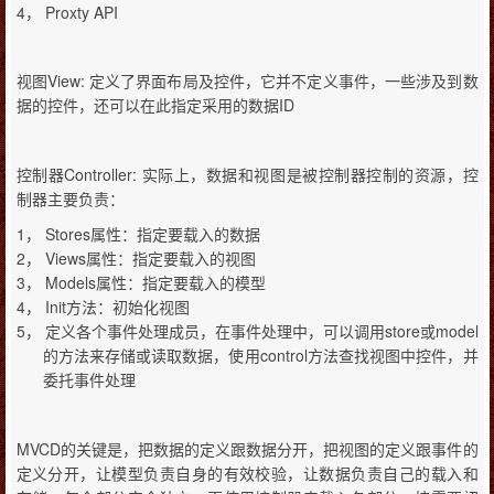
4，
Proxty API
View:
视图
定义了界面布局及控件，它并不定义事件，一些涉及到数
ID
据的控件，还可以在此指定采用的数据
Controller:
控制器
实际上，数据和视图是被控制器控制的资源，控
制器主要负责：
1，
Stores
属性：指定要载入的数据
2，
Views
属性：指定要载入的视图
3，
Models
属性：指定要载入的模型
4，
Init
方法：初始化视图
5，
store
model
定义各个事件处理成员，在事件处理中，可以调用
或
control
的方法来存储或读取数据，使用
方法查找视图中控件，并
委托事件处理
MVCD
的关键是，把数据的定义跟数据分开，把视图的定义跟事件的
定义分开，让模型负责自身的有效校验，让数据负责自己的载入和