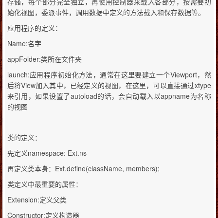
存储，每个部分完全独立，再使用控制器来载入各部分，按需要初
始化视图，委派事件，调用数据中定义的方法载入和保存数据等。
应用程序的定义：
Name:
名字
appFolder:
类所在文件夹
launch:
Viewport
应用程序初始化方法，通常在这里要建立一个
，然
View
xtype
后将
加入其中，已经定义的视图，在这里，可以直接通过
autoload
appname
来引用，如果设置了
的话，会自动载入以
为名称
的视图
类的定义：
namespace: Ext.ns
先定义
Ext.define(className, members);
再定义类本身：
类定义中最重要的属性：
Extension:
定义父类
Constructor:
定义构造器