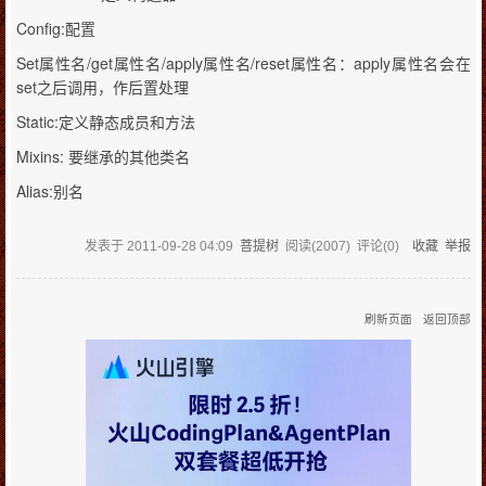
Config:
配置
Set
/get
/apply
/reset
apply
属性名
属性名
属性名
属性名：
属性名会在
set
之后调用，作后置处理
Static:
定义静态成员和方法
Mixins:
要继承的其他类名
Alias:
别名
发表于
2011-09-28 04:09
菩提树
阅读(
2007
) 评论(
0
)
收藏
举报
刷新页面
返回顶部