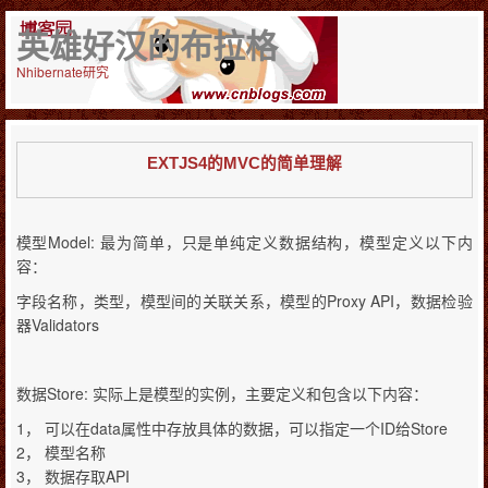
英雄好汉的布拉格
Nhibernate研究
EXTJS4的MVC的简单理解
Model:
模型
最为简单，只是单纯定义数据结构，模型定义以下内
容：
Proxy API
字段名称，类型，模型间的关联关系，模型的
，数据检验
Validators
器
Store:
数据
实际上是模型的实例，主要定义和包含以下内容：
1，
data
ID
Store
可以在
属性中存放具体的数据，可以指定一个
给
2，
模型名称
3，
API
数据存取