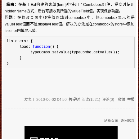
缘由：
在基于Ext构建的表单(form)中使用了Combobox组件，提交时使用
hiddenName方式，后台可接收到所选的valueField值，实现保存功能。
问题：
在修改页面中须将值回填到combobox中，但combobox显示的是
valueField值而不是displayField值。解决的办法是在combobox的store中添加
listener回填显示值。
listeners: {
load:
function
() {
typeCombo.setValue(typeCombo.getValue());
}
}
发表于
2010-06-02 04:50
菩提树
阅读(
1521
) 评论(
0
)
收藏
举报
刷新页面
返回顶部