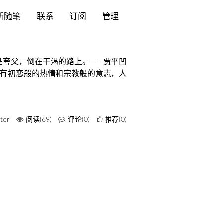
新随笔
联系
订阅
管理
是夸父，倒在干渴的路上。——贾平凹
只有初恋般的热情和宗教般的意志，人
ctor
阅读(69)
评论(0)
推荐(0)