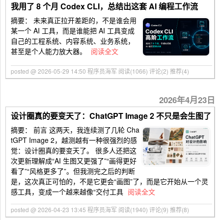
我用了 8 个月 Codex CLI，总结出这套 AI 编程工作流
摘要：
未来真正拉开差距的，不是谁会用
某一个 AI 工具，而是谁能把 AI 工具变成
自己的工程系统、内容系统、业务系统，
甚至是个人能力放大器。
阅读全文
posted @ 2026-05-29 14:50 程序员海军
阅读(1066)
评论(2)
推荐(4)
2026年4月23日
设计圈真的要变天了：ChatGPT Image 2 不只是会生图了
摘要：
前言 这两天，我连续测了几轮 Cha
tGPT Image 2，越测越有一种很强烈的感
觉：设计圈真的要变天了。 很多人还把这
次更新理解成“AI 生图又更强了”“画得更好
看了”“风格更多了”。但我测完之后的判断
是，这次真正可怕的，不是它更会“画图”了，而是它开始从一个灵
感工具，变成一个越来越像“交付工具
阅读全文
posted @ 2026-04-23 13:45 程序员海军
阅读(1940)
评论(9)
推荐(8)