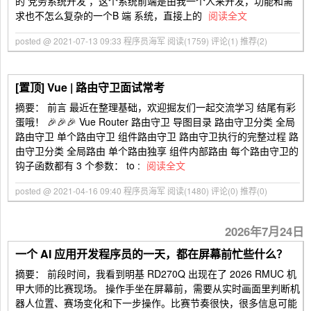
的 党务系统开发 ，这个系统前端是由我一个人来开发，功能和需
求也不怎么复杂的一个B 端 系统，直接上的
阅读全文
posted @ 2021-07-13 09:33 程序员海军
阅读(1759)
评论(1)
推荐(2)
[置顶]
Vue | 路由守卫面试常考
摘要： 前言 最近在整理基础，欢迎掘友们一起交流学习 结尾有彩
蛋哦！ 🎉🎉🎉 Vue Router 路由守卫 导图目录 路由守卫分类 全局
路由守卫 单个路由守卫 组件路由守卫 路由守卫执行的完整过程 路
由守卫分类 全局路由 单个路由独享 组件内部路由 每个路由守卫的
钩子函数都有 3 个参数： to :
阅读全文
posted @ 2021-04-16 09:40 程序员海军
阅读(1480)
评论(0)
推荐(0)
2026年7月24日
一个 AI 应用开发程序员的一天，都在屏幕前忙些什么？
摘要： 前段时间，我看到明基 RD270Q 出现在了 2026 RMUC 机
甲大师的比赛现场。 操作手坐在屏幕前，需要从实时画面里判断机
器人位置、赛场变化和下一步操作。比赛节奏很快，很多信息可能