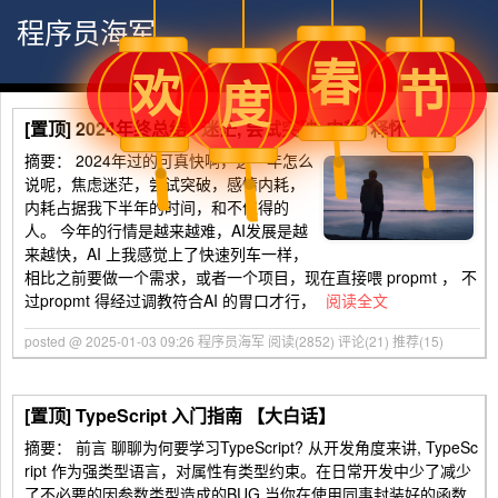
程序员海军
春
节
欢
度
[置顶]
2024年终总结 : 迷茫, 尝试突破, 内耗, 释怀
摘要：
2024年过的可真快啊，这一年怎么
说呢，焦虑迷茫，尝试突破，感情内耗，
内耗占据我下半年的时间，和不值得的
人。 今年的行情是越来越难，AI发展是越
来越快，AI 上我感觉上了快速列车一样，
相比之前要做一个需求，或者一个项目，现在直接喂 propmt ， 不
过propmt 得经过调教符合AI 的胃口才行，
阅读全文
posted @ 2025-01-03 09:26 程序员海军
阅读(2852)
评论(21)
推荐(15)
[置顶]
TypeScript 入门指南 【大白话】
摘要： 前言 聊聊为何要学习TypeScript? 从开发角度来讲, TypeSc
ript 作为强类型语言，对属性有类型约束。在日常开发中少了减少
了不必要的因参数类型造成的BUG,当你在使用同事封装好的函数