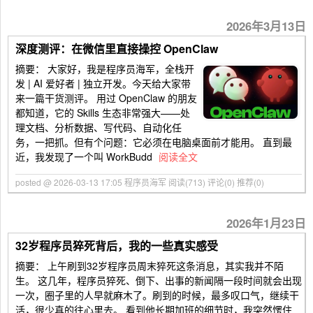
2026年3月13日
深度测评：在微信里直接操控 OpenClaw
摘要：
大家好，我是程序员海军，全栈开
发 | AI 爱好者 | 独立开发。今天给大家带
来一篇干货测评。 用过 OpenClaw 的朋友
都知道，它的 Skills 生态非常强大——处
理文档、分析数据、写代码、自动化任
务，一把抓。但有个问题：它必须在电脑桌面前才能用。 直到最
近，我发现了一个叫 WorkBudd
阅读全文
posted @ 2026-03-13 17:05 程序员海军
阅读(713)
评论(0)
推荐(0)
2026年1月23日
32岁程序员猝死背后，我的一些真实感受
摘要： 上午刷到32岁程序员周末猝死这条消息，其实我并不陌
生。 这几年，程序员猝死、倒下、出事的新闻隔一段时间就会出现
一次，圈子里的人早就麻木了。刷到的时候，最多叹口气，继续干
活，很少真的往心里去。 看到他长期加班的细节时，我突然愣住