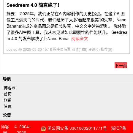
Seedream 4.0 简直绝了！
摘要： 2025年，我们正站在AI内容创作的历史拐点。在这个AI图
像工具满天飞的时代，我们经历了太多'看起来很美'的失望：Nano
Banana生成的商品图总是细节失真，中文文字渲染混乱。 我体验
了很多AI生图工具，我从未见过如此颠覆性的性能跃升。 Seedrea
m 4.0 的发布解决了此Nano Bana
阅读全文
posted @ 2025-09-20 15:18 程序员海军
阅读(188)
评论(0)
推荐(0)
下一页
导航
博客园
首页
联系
管理
公告
博客
© 2004-
浙公网安备 33010602011771号
浙ICP备
园
2026