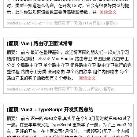
时，类型不知道怎么传递，在开发TS 时，它会有很友好类型的提
示，此时你就知道该函数需要传递哪些参数，并
阅读全文
posted @ 2021-08-27 11:33 程序员海军
阅读(1119)
评论(0)
推荐(6)
[置顶]
Vue | 路由守卫面试常考
摘要： 前言 最近在整理基础，欢迎博客园的朋友们一起交流学习
结尾有彩蛋哦！ 🎉🎉🎉 Vue Router 路由守卫 导图目录 路由守卫
分类 全局路由守卫 单个路由守卫 组件路由守卫 路由守卫执行的完
整过程 路由守卫分类 全局路由 单个路由独享 组件内部路由 每个
路由守卫的钩子函数都有 3 个参数：
阅读全文
posted @ 2021-07-14 09:41 程序员海军
阅读(585)
评论(0)
推荐(0)
[置顶]
Vue3 + TypeScript 开发实践总结
摘要： 前言 迟来的Vue3文章,其实早在今年3月份时就把Vue3过了
一遍。在去年年末又把 TypeScript 重新学了一遍，为了上 Vue3 的
车，更好的开车。在上家公司4月份时，上级领导分配了一个内部