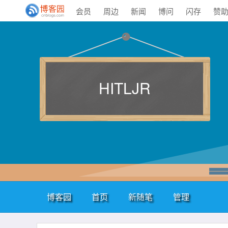
会员
周边
新闻
博问
闪存
赞
HITLJR
博客园
首页
新随笔
管理