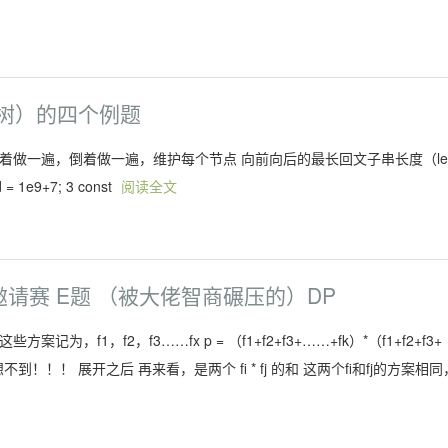
（回文树）的四个例题
80 双回文串，正着做一遍，倒着做一遍，维护每个节点 向前向后的最长回文子串长度（le
d = 1e9+7; 3 const
阅读全文
程邀请赛 E题 （被大佬智商碾压的）DP
1，f2，f3……fx p = （f1+f2+f3+……+fk）*（f1+f2+f3+
！！ 展开之后 再来看，是两个 fi * fj 的和 这两个fi和fj的方案相同