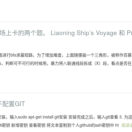
两个题。 Liaoning Ship’s Voyage 和 P
0×20的矩阵上面进行bfs求最短路，为了增加难度，上面随便画一个三角形，被称作百
fs，判断可不可行的时候用，暴力将八联通线段拆成（X）段，看点是否在
下配置GIT
入sudo apt-get install git安装 安装完成之后，输入git查看 3. 为
密钥 新增密钥 查看密钥 将文本复制到个人github的ssh密钥中 ht
阅读