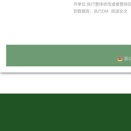
作单位,执行整体修改或者整体回退
到数据库，执行DM
阅读全文
浙公