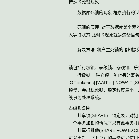
特殊的死锁现象
数据库死锁的现象:程序执行的过程
死锁的原理: 对于数据库某个表的
入等待状态,此时的现象就是这条语
解决方法: 将产生死锁的语句提交
锁包括行级锁、表级锁、悲观锁、乐
行级锁:一种它锁，防止另外事务修改此行;
[OF columns] [WAIT n | 
锁慢；会出现死锁；锁定粒度最小，
线事务处理系统。
表级锁:5种
共享锁(SHARE) - 锁定表，
一个事务加锁的情况下只有此事务才能对
共享行排他(SHARE ROW EX
可以更新，书上说别的事务可以使用sel