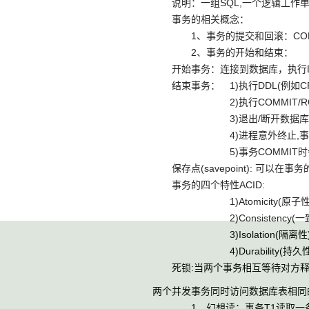
说明：一组SQL,一个逻辑工作单
事务的相关概念：
1、事务的提交和回滚：COMMIT
2、事务的开始和结束：
开始事务：连接到数据库，执行DM
结束事务： 1)执行DDL(例如CREAT
2)执行COMMIT/ROL
3)退出/断开数据库的连接
4)进程意外终止,事务自动r
5)事务COMMIT时会生成一
保存点(savepoint): 可以在事
事务的四个特性ACID:
1)Atomicity(原子性):
2)Consistency(一致性
3)Isolation(隔离性)
4)Durability(持久性
死锁:当两个事务相互等待对方释
两个并发事务同时访问数据库表相同
1、幻想读：事务T1读取一条指定w