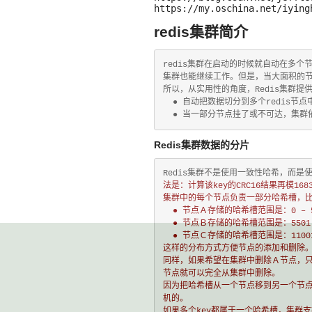
https://my.oschina.net/iying
redis集群简介
redis集群在启动的时候就自动在多个
集群也能继续工作。但是，当大面积的节
所以，从实用性的角度，Redis集群提供
  ● 自动把数据切分到多个redis节点中
  ● 当一部分节点挂了或不可达，集群
Redis集群数据的分片
Redis集群不是使用一致性哈希，而是使
法是：计算该key的CRC16结果再模
168
集群中的每个节点负责一部分哈希槽，比
  ● 节点Ａ存储的哈希槽范围是：
0 – 
  ● 节点Ｂ存储的哈希槽范围是：
5501
  ● 节点Ｃ存储的哈希槽范围是：
1100
这样的分布方式方便节点的添加和删除。
同样，如果希望在集群中删除Ａ节点，只
节点就可以完全从集群中删除。

因为把哈希槽从一个节点移到另一个节点
机的。

如果多个key都属于一个哈希槽，集群支