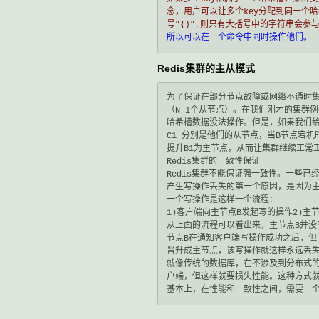
念，用户可以让多个key分配到同一个哈
号”{}”,则只有大括号中的字符串会参
所以可以在一个命令中同时操作他们。
Redis集群的主从模式
为了保证在部分节点故障或网络不通时集
（N-1个从节点）。在我们刚才的集群例
哈希槽数据没法操作。但是，如果我们给每
C1 分别是他们的从节点，当B节点宕机
提升B1为主节点，从而让集群继续正常工
Redis集群的一致性保证

Redis集群不能保证强一致性。一些已
产生写操作丢失的第一个原因，是因为主
一个写操作是这样一个流程：

1)客户端向主节点B发起写的操作2)主节
从上面的流程可以看出来，主节点B并没有
节点B在通知客户端写操作成功之后，但
晋升成主节点，该写操作就这样永远丢失
就像传统的数据库，在不涉及到分布式的
户端，但这样就要损失性能。这种方式就等
基本上，在性能和一致性之间，需要一