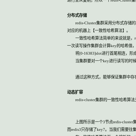
进行主从复制，所以一个
redis-Cluster
集
分布式存储
redis-Cluster
集群采用分布式存储的
对应的机器上【一致性哈希算法】。
一致性哈希算法简单的来说就是，
r
一次读写操作集群会计算
key
的哈希值
将
[0-16383]slot
进行首尾相连，形
当集群要对一个
key
进行读写的时
通过这种方式，能够保证集群中存
动态扩容
redis-cluster
集群的一致性哈希算法
上图所示是一个
3
节点
redis-cluster
而
redis3
只存储了
key7
。当我们需要往