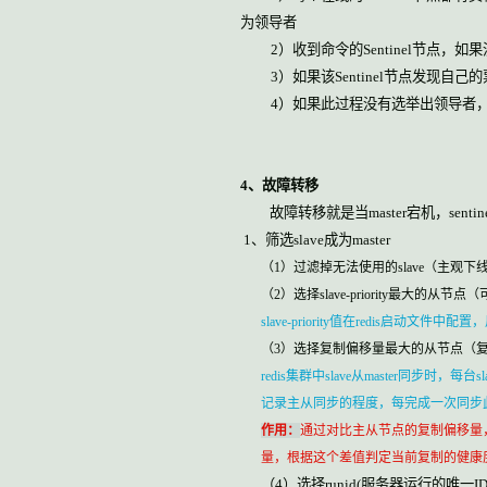
为领导者
2
）收到命令的
Sentinel
节点，如果
3
）如果该
Sentinel
节点发现自己的
4
）如果此过程没有选举出领导者
4
、故障转移
故障转移就是当
master
宕机，
sentin
1
、筛选
slave
成为
master
（
1
）过滤掉无法使用的
slave
（主观下
（
2
）选择
slave-priority
最大的从节点（
slave-priority
值在
redis
启动文件中配置，
（
3
）选择复制偏移量最大的从节点（
redis
集群中
slave
从
master
同步时，每台
sl
记录主从同步的程度，每完成一次同步
作用：
通过对比主从节点的复制偏移量
量，根据这个差值判定当前复制的健康
（
4
）选择
runid(
服务器运行的唯一
ID