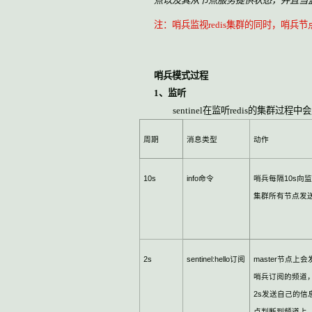
点以及其从节点服务提供状态，并且当
注：哨兵监视
redis
集群的同时，哨兵节
哨兵模式过程
1
、监听
sentinel
在监听
redis
的集群过程中会
周期
消息类型
动作
10s
info
命令
哨兵每隔
10s
向监
集群所有节点发
2s
sentinel
:hello
订阅
master
节点上会
哨兵订阅的频道
2s
发送自己的信
点判断到频道上