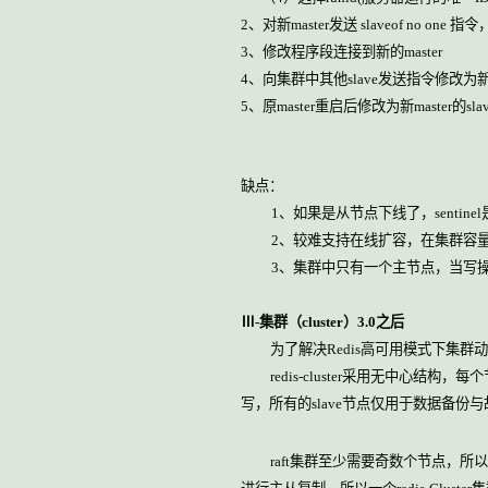
2
、对新
master
发送
slaveof no one
指令
3
、修改程序段连接到新的
master
4
、向集群中其他
slave
发送指令修改为
5
、原
master
重启后修改为新
master
的
sla
缺点：
1
、如果是从节点下线了，
sentinel
2
、较难支持在线扩容，在集群容
3
、集群中只有一个主节点，当写
Ⅲ
-
集群（
cluster
）
3.0
之后
为了解决
Redis
高可用模式下集群动
redis-cluster
采用无中心结构，每个
写，所有的
slave
节点仅用于数据备份与
raft
集群至少需要奇数个节点，所以