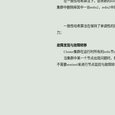
在一致性哈希算法下，会将新的
red
集群中删除掉其中一台
redis2
，
redis2
中
一致性哈希算法在保持了单调性的
力；
故障发现与故障转移
Cluster
集群在运行时所有的
redis
节
当集群中某一个节点出现问题时，
不需要
sentinel
来进行节点监控与故障转