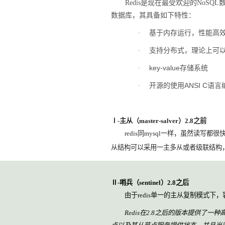
Redis
是现在最受欢迎的
NoSQL
数据库，其具备如下特性：
基于内存运行，性能高
·
支持分布式，理论上可
·
key-value
存储系统
·
开源的使用
ANSI C
语言
·
Ⅰ
-
主从（
master-salver
）
2.8
之前
redis
同
mysql
一样，虽然读写都很
从结构可以采用一主多从或者级联结构
Ⅱ
-
哨兵（
sentinel
）
2.8
之后
由于
redis
单一的主从复制模式下，
Redis
在
2.8
之后的版本提供了一种