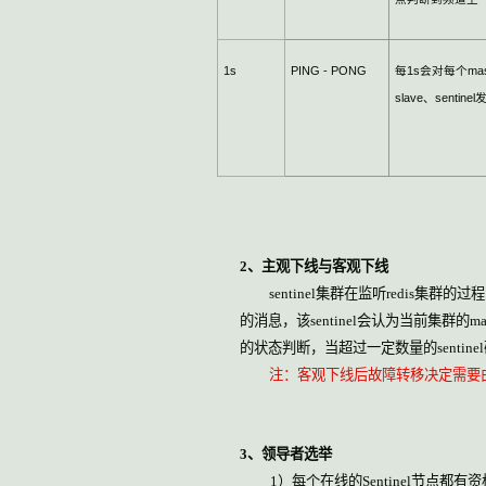
1s
PING - PONG
每
1s
会对每个
mas
slave
、
sentinel
2
、主观下线与客观下线
sentinel
集群在监听
redis
集群的过程
的消息，该
sentinel
会认为当前集群的
ma
的状态判断，当超过一定数量的
sentinel
注：客观下线后故障转移决定需要
3
、领导者选举
1
）每个在线的
Sentinel
节点都有资